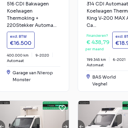
516 CDI Bakwagen
314 CDI Automaa
Koelwagen
Koelwagen Ther
Thermoking +
King V-200 MAX 
220Stekker Automa...
Ca...
Financieren?
excl. BTW
excl. 
€ 438,79
€16.500
€18.
per maand
400.000 km
9-2020
199.345 km
6-2021
Automaat
Automaat
Garage van Nierop
BAS World
Monster
Veghel