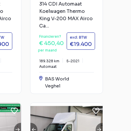
t
314 CDI Automaat
mo
Koelwagen Thermo
Airco
King V-200 MAX Airco
Ca...
Financieren?
BTW
excl. BTW
€ 450,40
900
€19.400
per maand
189.328 km
5-2021
Automaat
BAS World
Veghel