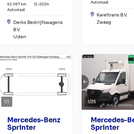
Automaat
52.067 km
12-2024
Automaat
Kareltrans B.V.
Zwaag
Derks Bedrijfswagens
B.V.
Uden
1
/
1
1
/
25
Mercedes-Benz
Mercedes-B
Sprinter
Sprinter