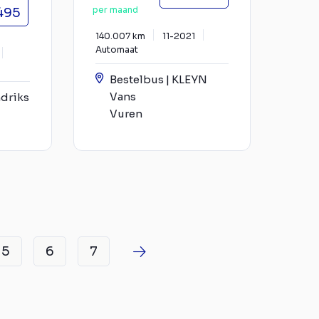
per maand
495
140.007 km
11-2021
Automaat
Bestelbus | KLEYN
Vans
driks
Vuren
5
6
7