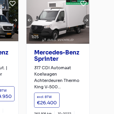
1
/
25
enz
Mercedes-Benz
Sprinter
t. |
317 CDI Automaat
er
Koelwagen
Achterdeuren Thermo
King V-500...
. BTW
9.950
excl. BTW
€26.400
265.916 km
10-2022