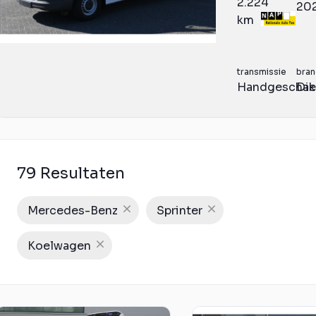
2.224
20
km
transmissie
bran
Handgeschak
Die
79 Resultaten
Mercedes-Benz
Sprinter
Koelwagen