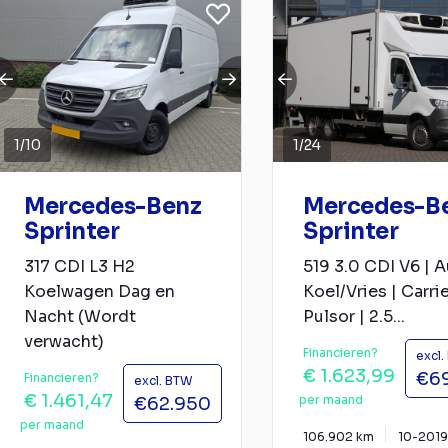
1
/
10
1
/
24
Mercedes-Benz
Mercedes-B
Sprinter
Sprinter
317 CDI L3 H2
519 3.0 CDI V6 | Au
Koelwagen Dag en
Koel/Vries | Carri
Nacht (Wordt
Pulsor | 2.5...
verwacht)
Financieren?
excl
€ 1.623,99
€6
Financieren?
excl. BTW
€ 1.461,47
per maand
€62.950
per maand
106.902 km
10-2019