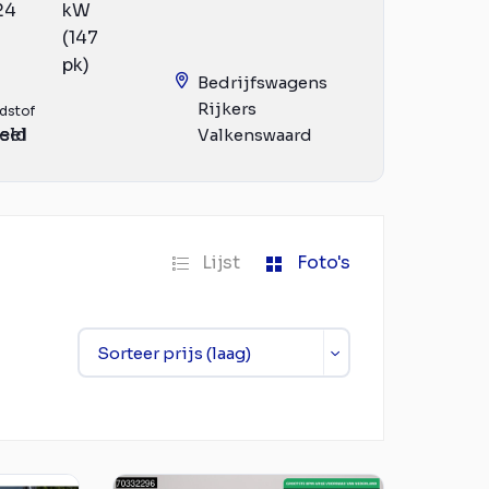
24
kW
(147
pk)
Bedrijfswagens
Rijkers
dstof
eld
sel
Valkenswaard
Lijst
Foto's