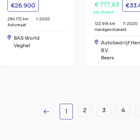
€ 777,63
€26.900
€33.
per maand
284.172 km
1-2020
122.916 km
7-2020
Automaat
Handgeschakeld
BAS World
Autobedrijf Hen
Veghel
B.V.
Beers
2
3
4
1