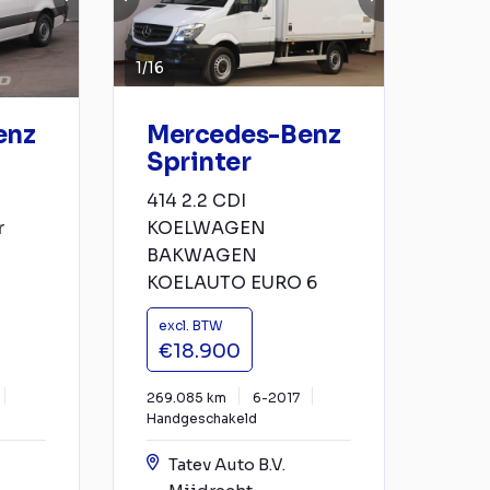
1
/
16
enz
Mercedes-Benz
Sprinter
414 2.2 CDI
r
KOELWAGEN
BAKWAGEN
KOELAUTO EURO 6
excl. BTW
€18.900
269.085 km
6-2017
Handgeschakeld
Tatev Auto B.V.