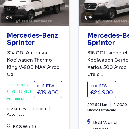
1
/
25
1
/
25
Mercedes-Benz
Mercedes-B
Sprinter
Sprinter
314 CDI Automaat
316 CDI Lamberet
Koelwagen Thermo
Koelwagen Carrie
King V-200 MAX Airco
Xarios 300 Airco
Ca...
Cruis...
Financieren?
excl. BTW
excl. BTW
€ 450,40
€19.400
€24.900
per maand
222.591 km
1-2020
182.681 km
11-2021
Handgeschakeld
Automaat
BAS World
BAS World