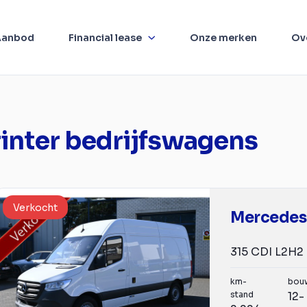
Aanbod
Financial lease
Onze merken
Ov
inter bedrijfswagens
Verkocht
km-
bou
stand
12-