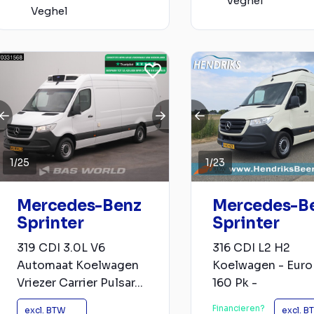
Veghel
Veghel
1
/
25
1
/
23
Mercedes-Benz
Mercedes-B
Sprinter
Sprinter
319 CDI 3.0L V6
316 CDI L2 H2
Automaat Koelwagen
Koelwagen - Euro 
Vriezer Carrier Pulsar...
160 Pk -
Financieren?
excl. BTW
excl. B