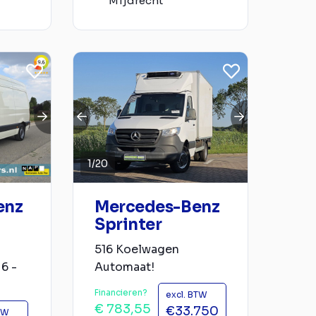
Mijdrecht
1
/
20
enz
Mercedes-Benz
Sprinter
516 Koelwagen
6 -
Automaat!
Financieren?
excl. BTW
€ 783,55
€33.750
TW