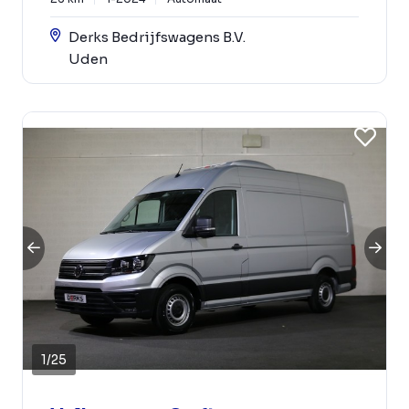
Derks Bedrijfswagens B.V.
Uden
1
/
25