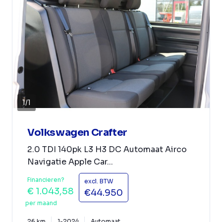
1
/
1
Volkswagen Crafter
2.0 TDI 140pk L3 H3 DC Automaat Airco
Navigatie Apple Car...
Financieren?
excl. BTW
€ 1.043,58
€44.950
per maand
26 km
1-2024
Automaat