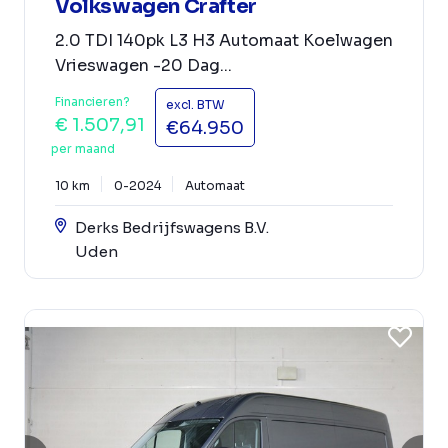
Volkswagen Crafter
2.0 TDI 140pk L3 H3 Automaat Koelwagen
Vrieswagen -20 Dag...
Financieren?
excl. BTW
€ 1.507,91
€64.950
per maand
10 km
0-2024
Automaat
Derks Bedrijfswagens B.V.
Uden