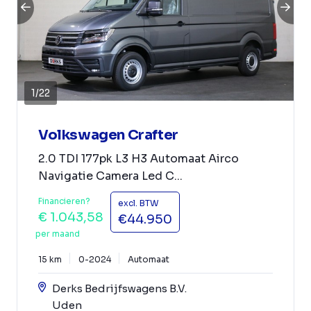
1
/
22
Volkswagen Crafter
2.0 TDI 177pk L3 H3 Automaat Airco
Navigatie Camera Led C...
Financieren?
excl. BTW
€ 1.043,58
€44.950
per maand
15 km
0-2024
Automaat
Derks Bedrijfswagens B.V.
Uden