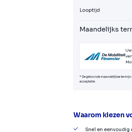
Looptijd
Maandelijks ter
Uw
ver
Mob
* De getoonde maandelijkse termijn i
acceptatie.
Waarom kiezen vo
Snel en eenvoudig 