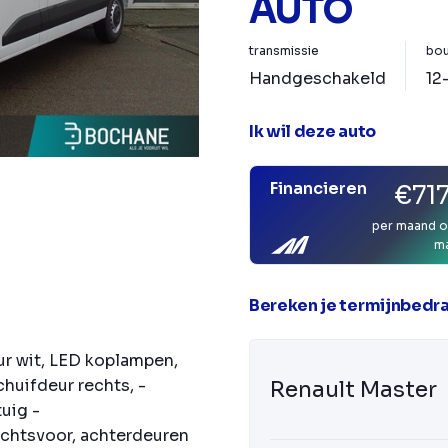
AUTO
transmissie
bou
Handgeschakeld
12
Ik wil deze auto
Financieren
€717
per maand o
m
Bereken je termijnbedr
ur wit, LED koplampen,
chuifdeur rechts, -
Renault Master
uig -
echtsvoor, achterdeuren