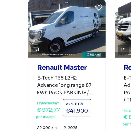
1
/
1
1
/
1
Renault Master
Re
E-Tech T35 L2H2
E-
Advance long range 87
Ad
kWh PACK PARKING /...
PA
/ T
Financieren?
excl. BTW
€ 972,77
€41.900
Fina
€ 
per maand
per 
22.000 km
2-2025