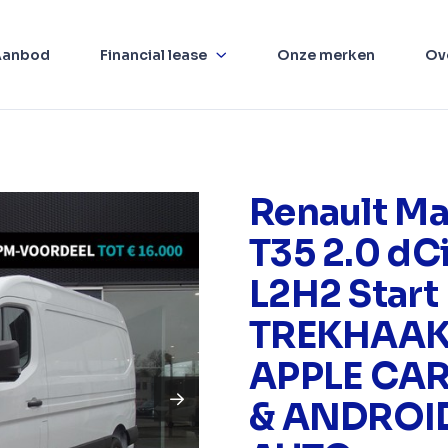
Aanbod
Financial lease
Onze merken
Ov
Renault Ma
T35 2.0 dCi
L2H2 Start
TREKHAAK
APPLE CA
& ANDROI