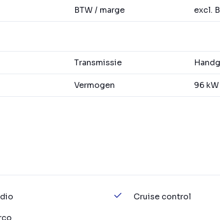
BTW / marge
excl. 
Transmissie
Handge
Vermogen
96 kW 
dio
Cruise control
rco