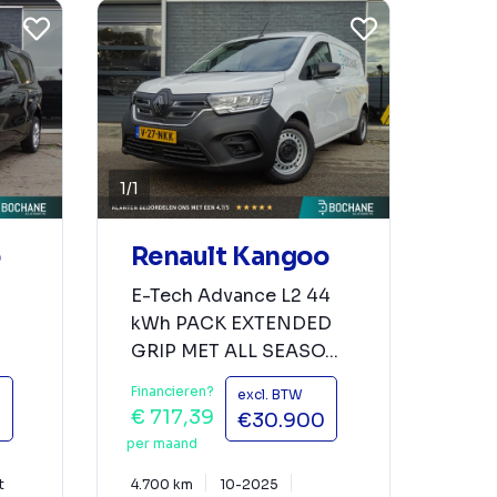
1
/
1
o
Renault Kangoo
E-Tech Advance L2 44
kWh PACK EXTENDED
GRIP MET ALL SEASO...
Financieren?
excl. BTW
€ 717,39
0
€30.900
per maand
t
4.700 km
10-2025