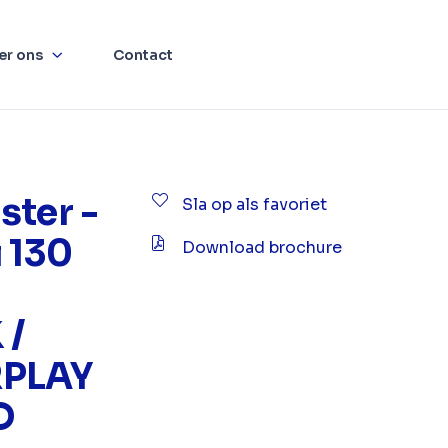
er ons
Contact
ster -
Sla op als favoriet
 130
Download brochure
 /
RPLAY
D