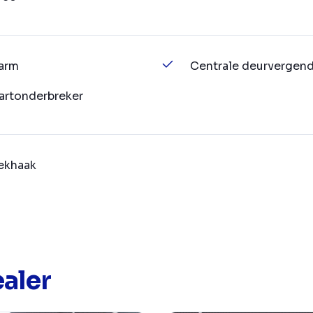
arm
Centrale deurvergend
artonderbreker
ekhaak
aler