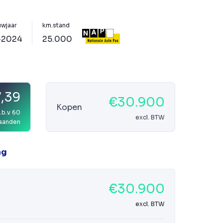
wjaar
km.stand
-2024
25.000
,39
€30.900
Kopen
.b.v 60
excl. BTW
aanden
ag
€30.900
excl. BTW