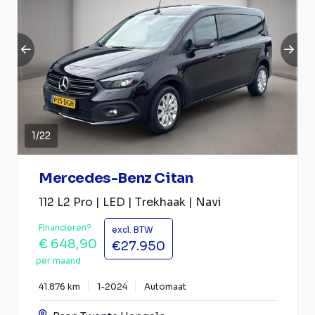
1
/
22
Mercedes-Benz Citan
112 L2 Pro | LED | Trekhaak | Navi
Financieren?
excl. BTW
€ 648,90
€27.950
per maand
41.876 km
1-2024
Automaat