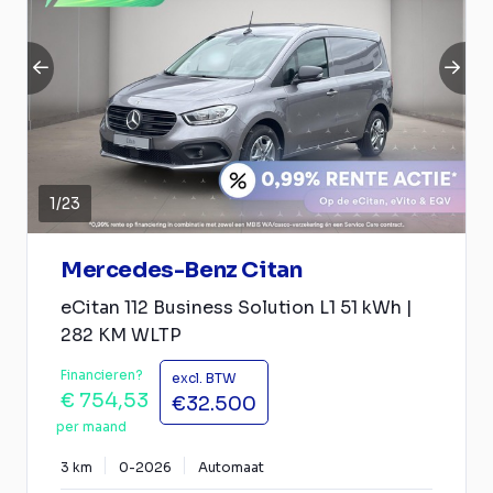
1
/
23
Mercedes-Benz Citan
eCitan 112 Business Solution L1 51 kWh |
282 KM WLTP
Financieren?
excl. BTW
€ 754,53
€32.500
per maand
3 km
0-2026
Automaat