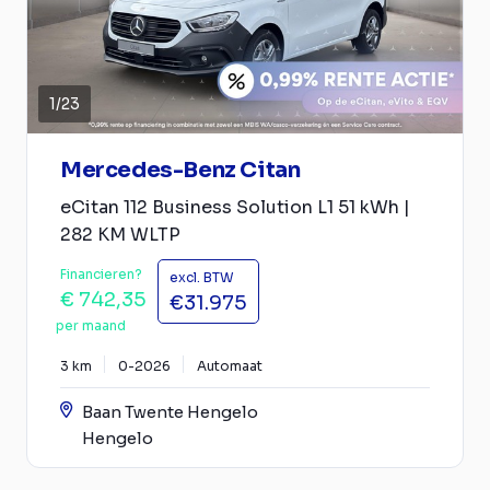
1
/
23
Mercedes-Benz Citan
eCitan 112 Business Solution L1 51 kWh |
282 KM WLTP
Financieren?
excl. BTW
€ 742,35
€31.975
per maand
3 km
0-2026
Automaat
Baan Twente Hengelo
Hengelo