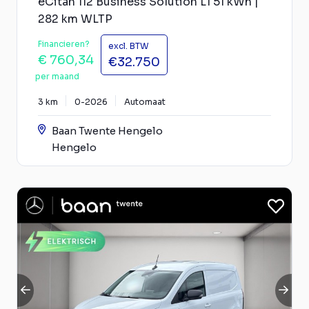
eCitan 112 Business Solution L1 51 kWh |
282 km WLTP
Financieren?
excl. BTW
€ 760,34
€32.750
per maand
3 km
0-2026
Automaat
Baan Twente Hengelo
Hengelo