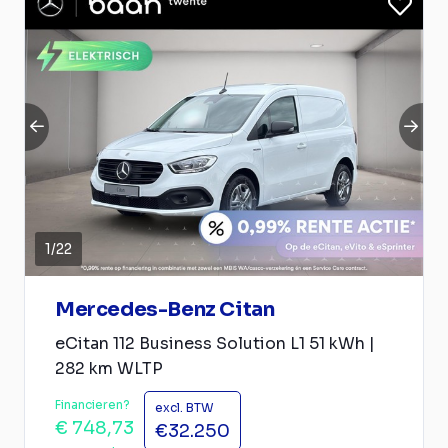
1
/
22
Mercedes-Benz Citan
eCitan 112 Business Solution L1 51 kWh |
282 km WLTP
Financieren?
excl. BTW
€ 748,73
€32.250