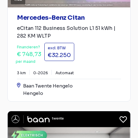
Mercedes-Benz Citan
eCitan 112 Business Solution L1 51 kWh |
282 KM WLTP
Financieren?
excl. BTW
€ 748,73
€32.250
per maand
3 km
0-2026
Automaat
Baan Twente Hengelo
Hengelo