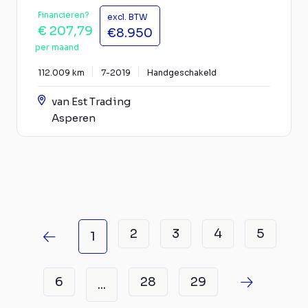
Financieren?
excl. BTW
€ 207,79
€8.950
per maand
112.009 km
7-2019
Handgeschakeld
van Est Trading
Asperen
2
3
4
5
1
6
28
29
...