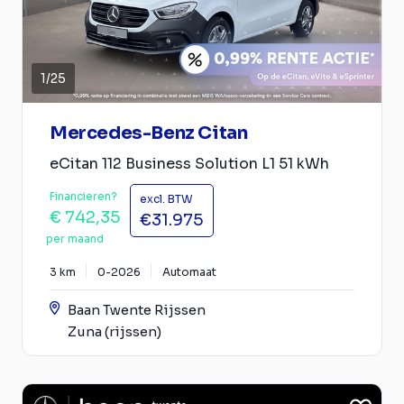
1
/
25
Mercedes-Benz Citan
eCitan 112 Business Solution L1 51 kWh
Financieren?
excl. BTW
€ 742,35
€31.975
per maand
3 km
0-2026
Automaat
Baan Twente Rijssen
Zuna (rijssen)