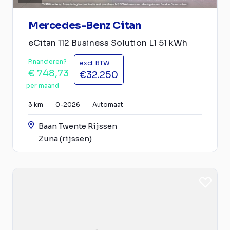
Mercedes-Benz Citan
eCitan 112 Business Solution L1 51 kWh
Financieren?
excl. BTW
€ 748,73
€32.250
per maand
3 km
0-2026
Automaat
Baan Twente Rijssen
Zuna (rijssen)