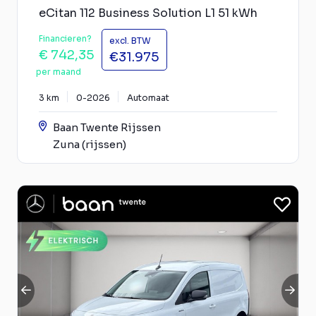
eCitan 112 Business Solution L1 51 kWh
Financieren?
excl. BTW
€ 742,35
€31.975
per maand
3 km
0-2026
Automaat
Baan Twente Rijssen
Zuna (rijssen)