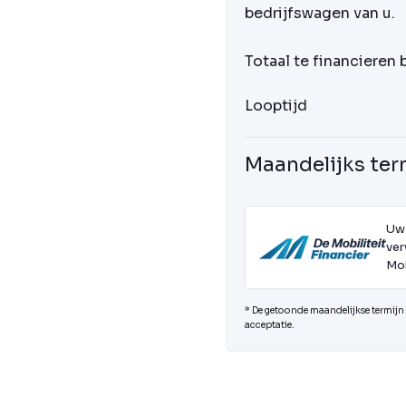
bedrijfswagen van u.
Totaal te financieren
Looptijd
Maandelijks ter
Uw
ver
Mob
* De getoonde maandelijkse termijn i
acceptatie.