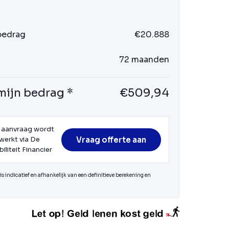
 bedrag
€20.888
72 maanden
mijn bedrag *
€509,94
 aanvraag wordt
Vraag offerte aan
werkt via De
iliteit Financier
s indicatief en afhankelijk van een definitieve berekening en