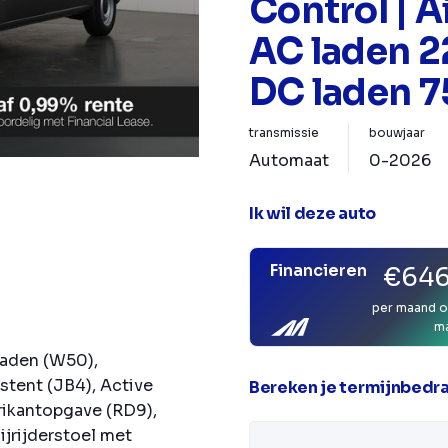
Control | A
AC laden 2
DC laden 7
transmissie
bouwjaar
Automaat
0-2026
Ik wil deze auto
Financieren
€646
per maand o
m
raden (W50),
stent (JB4), Active
Bereken je termijnbedr
rikantopgave (RD9),
jrijderstoel met