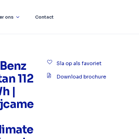
er ons
Contact
Benz
Sla op als favoriet
tan 112
Download brochure
h |
ijcame
limate