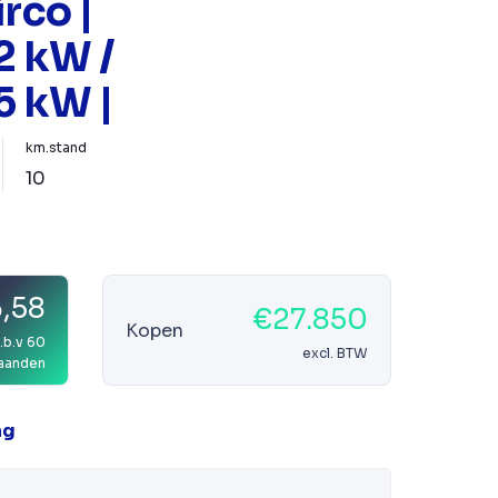
irco |
2 kW /
5 kW |
km.stand
10
,58
€27.850
Kopen
.b.v 60
excl. BTW
aanden
ag