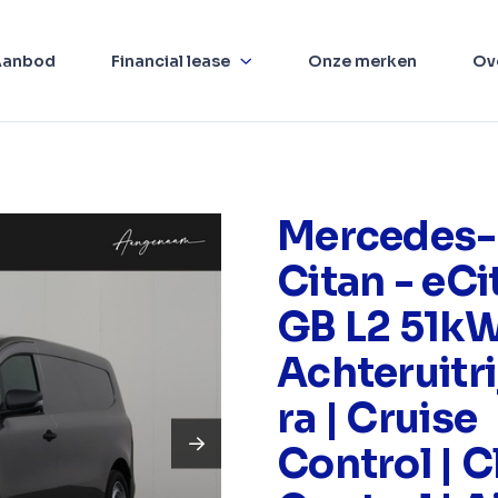
Aanbod
Financial lease
Onze merken
Ov
Mercedes-
Citan - eCi
GB L2 51kW
Achteruitr
ra | Cruise
Control | C