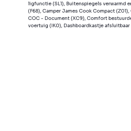
ligfunctie (SL1), Buitenspiegels verwarmd e
(F68), Camper James Cook Compact (Z01), C
COC - Document (XC9), Comfort bestuurde
voertuig (IK0), Dashboardkastje afsluitbaar (