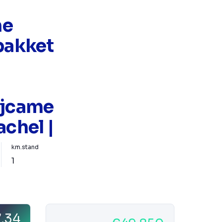
ne
 pakket
ijcame
achel |
km.stand
1
7,34