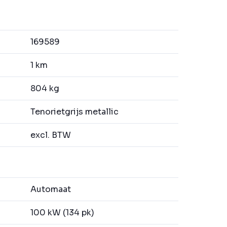
169589
1 km
804 kg
Tenorietgrijs metallic
excl. BTW
Automaat
100 kW (134 pk)