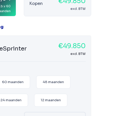
€49.850
Kopen
.b.v 60
excl. BTW
aanden
ag
€49.850
eSprinter
excl. BTW
60 maanden
48 maanden
24 maanden
12 maanden