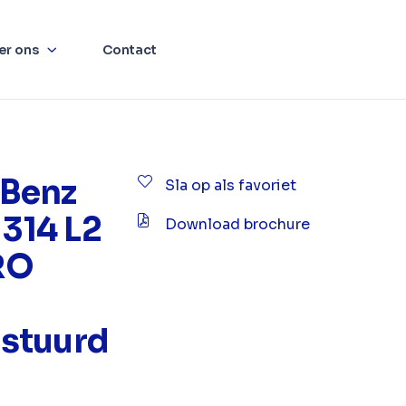
er ons
Contact
Benz
Sla op als favoriet
 314 L2
Download brochure
RO
stuurd