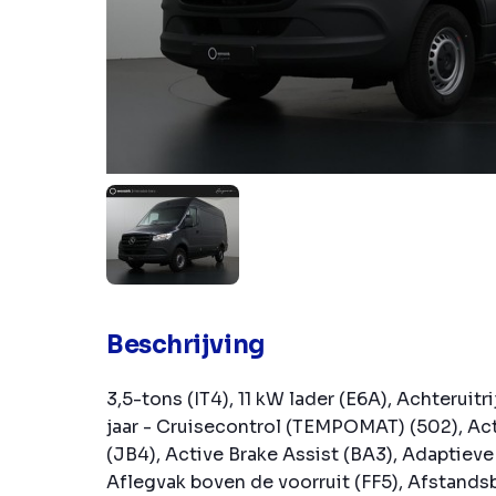
Beschrijving
3,5-tons (IT4), 11 kW lader (E6A), Achteruitr
jaar - Cruisecontrol (TEMPOMAT) (502), Ac
(JB4), Active Brake Assist (BA3), Adaptieve 
Aflegvak boven de voorruit (FF5), Afstands