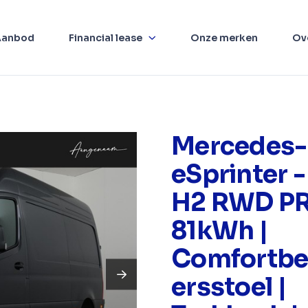
Aanbod
Financial lease
Onze merken
Ov
Mercedes-
eSprinter -
H2 RWD P
81kWh |
Comfortbe
ersstoel |