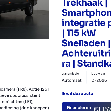
Trekhaak |
Smartpho
integratie
| 115 kW
Snelladen |
Achteruitr
ra | Standk
transmissie
bouwjaar
Automaat
0-2026
ijcamera (FR8), Actie 125 !
Ik wil deze auto
tieve spoorassistent
remlichten (LE1),
Financieren
bediening (drie knoppen)
€1.15