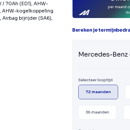
V / 70Ah (ED1), AHW-
per maand o
), AHW-kogelkoppeling
m
Airbag bijrijder (SA6),
Bereken je termijnbedr
Mercedes-Benz 
Selecteer looptijd
72 maanden
36 maanden