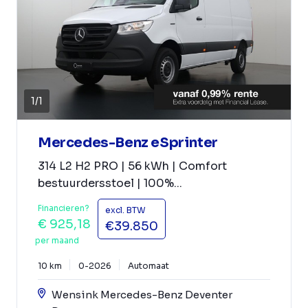
1
/
1
Mercedes-Benz eSprinter
314 L2 H2 PRO | 56 kWh | Comfort
bestuurdersstoel | 100%...
Financieren?
excl. BTW
€ 925,18
€39.850
per maand
10 km
0-2026
Automaat
Wensink Mercedes-Benz Deventer