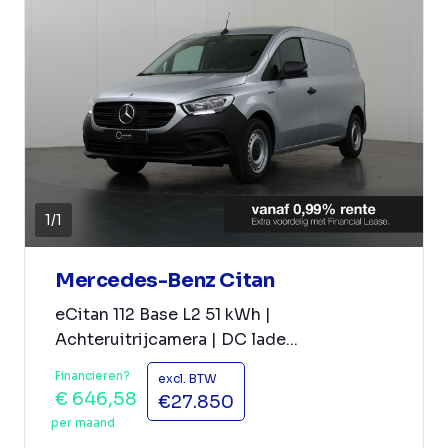
1
/
1
Mercedes-Benz Citan
eCitan 112 Base L2 51 kWh |
Achteruitrijcamera | DC lade...
Financieren?
excl. BTW
€ 646,58
€27.850
per maand