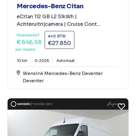
Mercedes-Benz Citan
eCitan 112 GB L2 51kWh |
Achteruitrijcamera | Cruise Cont...
Financieren?
excl. BTW
€ 646,58
€27.850
per maand
10 km
0-2026
Automaat
Wensink Mercedes-Benz Deventer
Deventer