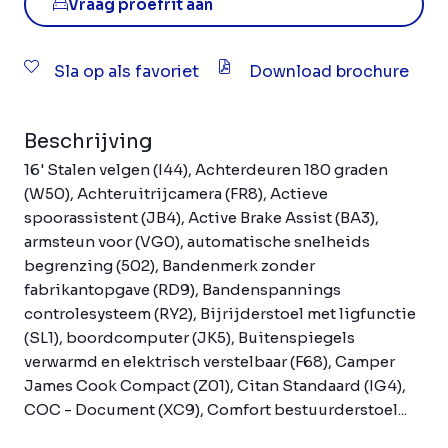
Vraag proefrit aan
Sla op als favoriet
Download brochure
Beschrijving
16' Stalen velgen (I44), Achterdeuren 180 graden
(W50), Achteruitrijcamera (FR8), Actieve
spoorassistent (JB4), Active Brake Assist (BA3),
armsteun voor (VG0), automatische snelheids
begrenzing (502), Bandenmerk zonder
fabrikantopgave (RD9), Bandenspannings
controlesysteem (RY2), Bijrijderstoel met ligfunctie
(SL1), boordcomputer (JK5), Buitenspiegels
verwarmd en elektrisch verstelbaar (F68), Camper
James Cook Compact (Z01), Citan Standaard (IG4),
COC - Document (XC9), Comfort bestuurderstoel...