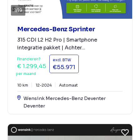
1
/
19
Mercedes-Benz Sprinter
315 CDI L2 H2 Pro | Smartphone
integratie pakket | Achter...
Financieren?
excl. BTW
€ 1.299,45
€55.971
per maand
10 km
12-2024
Automaat
Wensink Mercedes-Benz Deventer
Deventer