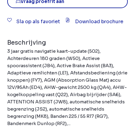
Vraag proefrit aan
Sla op als favoriet
Download brochure
Beschrijving
3 jaar gratis navigatie kaart-update (502),
Achterdeuren 180 graden (W50), Actieve
spoorassistent (JB4), Active Brake Assist (BA3),
Adaptieve remlichten (LE1), Afstandsbediening (drie
knoppen) (FY7), AGM (Absorption Glass Mat) accu
12V/95Ah (ED4), AHW-gewicht 2500 kg (QA4), AHW-
kogelkoppeling vast (Q22), Airbag bijrijder (SA6),
ATTENTION ASSIST (JW8), automatische snelheids
begrenzing (JS2), automatische snelheids
begrenzing (MK8), Banden 225 / 55 R17 (RG7),
Bandenmerk Dunlop (RF2),...