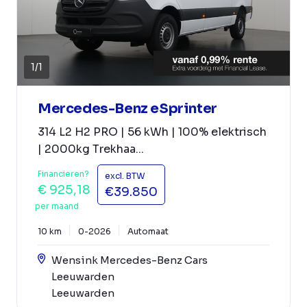
1
/
1
Mercedes-Benz eSprinter
314 L2 H2 PRO | 56 kWh | 100% elektrisch
| 2000kg Trekhaa...
Financieren?
excl. BTW
€ 925,18
€39.850
per maand
10 km
0-2026
Automaat
Wensink Mercedes-Benz Cars
Leeuwarden
Leeuwarden