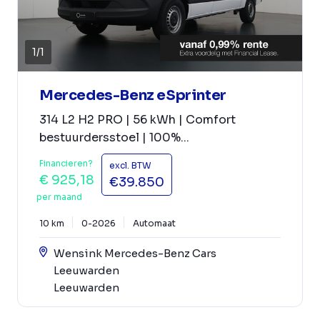
1
/
1
Mercedes-Benz eSprinter
314 L2 H2 PRO | 56 kWh | Comfort
bestuurdersstoel | 100%...
Financieren?
excl. BTW
€ 925,18
€39.850
per maand
10 km
0-2026
Automaat
Wensink Mercedes-Benz Cars
Leeuwarden
Leeuwarden