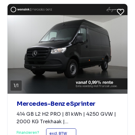
1
/
1
Mercedes-Benz eSprinter
414 GB L2 H2 PRO | 81 kWh | 4250 GVW |
2000 KG Trekhaak |...
Financieren?
excl. BTW