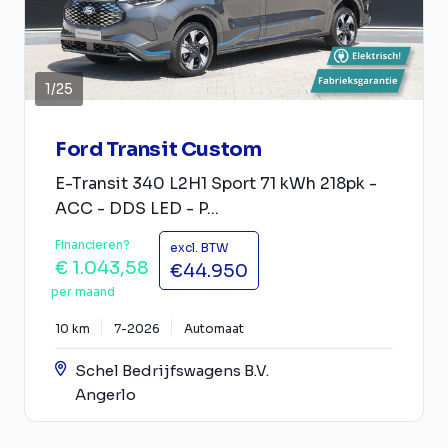
1
/
25
Ford Transit Custom
E-Transit 340 L2H1 Sport 71 kWh 218pk -
ACC - DDS LED - P...
Financieren?
excl. BTW
€ 1.043,58
€44.950
per maand
10 km
7-2026
Automaat
Schel Bedrijfswagens B.V.
Angerlo