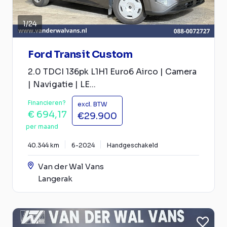
1
/
24
Ford Transit Custom
2.0 TDCI 136pk L1H1 Euro6 Airco | Camera
| Navigatie | LE...
Financieren?
excl. BTW
€ 694,17
€29.900
per maand
40.344 km
6-2024
Handgeschakeld
Van der Wal Vans
Langerak