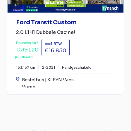
1
/
2
Ford Transit Custom
2.0 L1H1 Dubbele Cabine!
Financieren?
excl. BTW
€ 391,20
€16.850
per maand
153.137 km
2-2021
Handgeschakeld
Bestelbus | KLEYN Vans
Vuren