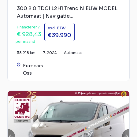
300 2.0 TDCI L2H1 Trend NIEUW MODEL
Automaat | Navigatie...
Financieren?
excl. BTW
€ 928,43
€39.990
per maand
38.218 km
7-2024
Automaat
Eurocars
Oss