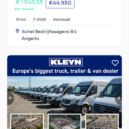
€ 1.043,58
€44.950
per maand
10 km
7-2026
Automaat
Schel Bedrijfswagens B.V.
Angerlo