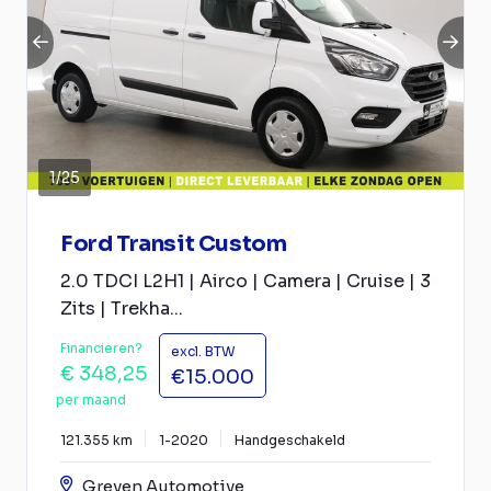
1
/
25
Ford Transit Custom
2.0 TDCI L2H1 | Airco | Camera | Cruise | 3
Zits | Trekha...
Financieren?
excl. BTW
€ 348,25
€15.000
per maand
121.355 km
1-2020
Handgeschakeld
Greven Automotive