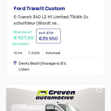
Ford Transit Custom
E-Transit 340 L2 H1 Limited 71kWh 2x
schuifdeur (Wordt ve...
Financieren?
excl. BTW
€ 927,50
€39.950
per maand
10 km
7-2026
Automaat
Derks Bedrijfswagens B.V.
Uden