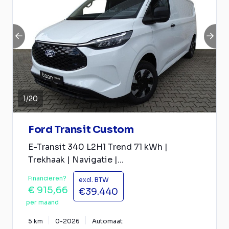
1
/
20
Ford Transit Custom
E-Transit 340 L2H1 Trend 71 kWh |
Trekhaak | Navigatie |...
Financieren?
excl. BTW
€ 915,66
€39.440
per maand
5 km
0-2026
Automaat