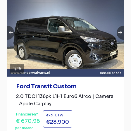
1
/
25
Ford Transit Custom
2.0 TDCI 136pk L1H1 Euro6 Airco | Camera
| Apple Carplay...
Financieren?
excl. BTW
€ 670,96
€28.900
per maand