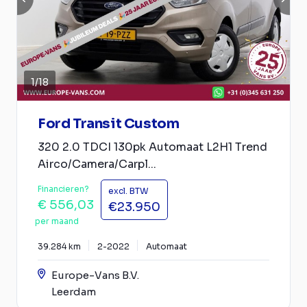
1
/
18
Ford Transit Custom
320 2.0 TDCI 130pk Automaat L2H1 Trend
Airco/Camera/Carpl...
Financieren?
excl. BTW
€ 556,03
€23.950
per maand
39.284 km
2-2022
Automaat
Europe-Vans B.V.
Leerdam