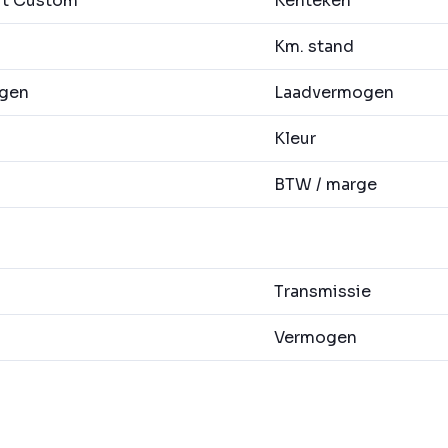
it Custom
Kenteken
Km. stand
agen
Laadvermogen
Kleur
BTW / marge
Transmissie
Vermogen