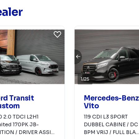
aler
1
/
25
rd Transit
Mercedes-Benz
ustom
Vito
0 2.0 TDCI L2H1
119 CDI L3 SPORT
mited 170PK JB-
DUBBEL CABINE / DC 
TION / DRIVER ASSI...
BPM VRIJ / FULL BLA..