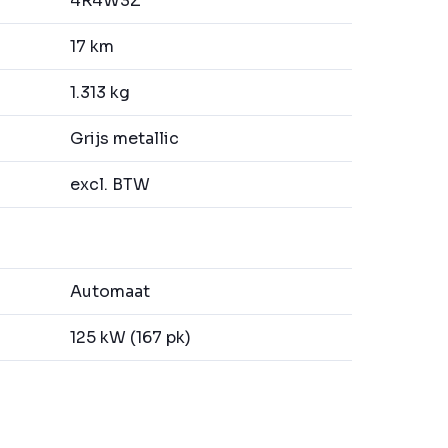
4R4W3Z
17 km
1.313 kg
Grijs metallic
excl. BTW
Automaat
125 kW (167 pk)