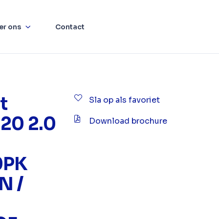
er ons
Contact
t
Sla op als favoriet
20 2.0
Download brochure
0PK
N /