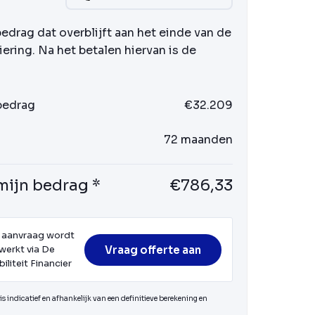
bedrag dat overblijft aan het einde van de
iering. Na het betalen hiervan is de
 bedrag
€32.209
72 maanden
mijn bedrag *
€786,33
 aanvraag wordt
Vraag offerte aan
werkt via De
iliteit Financier
s indicatief en afhankelijk van een definitieve berekening en