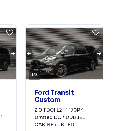
1
/
2
Ford Transit
Custom
2.0 TDCI L2H1 170PK
Limited DC / DUBBEL
/
CABINE / JB- EDIT...
.