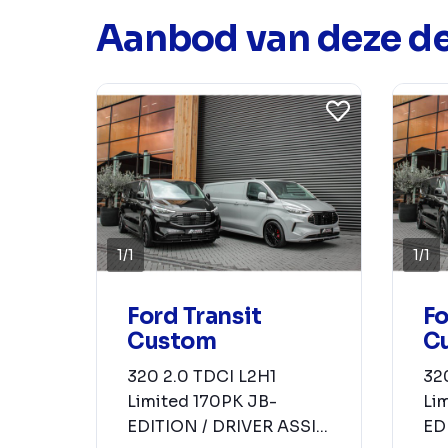
Aanbod van deze de
1
/
1
1
/
1
Ford Transit
Fo
Custom
C
320 2.0 TDCI L2H1
32
Limited 170PK JB-
Li
EDITION / DRIVER ASSI...
EDI