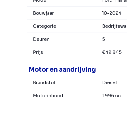
Model
Ford Trans
Bouwjaar
10-2024
Categorie
Bedrijfsw
Deuren
5
Prijs
€42.945
Motor en aandrijving
Brandstof
Diesel
Motorinhoud
1.996 cc