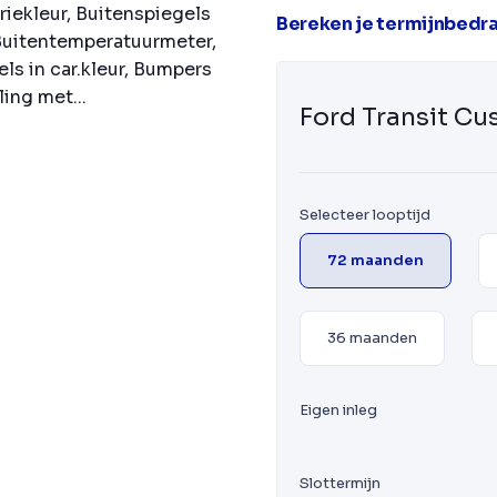
riekleur, Buitenspiegels
Bereken je termijnbedr
Buitentemperatuurmeter,
s in car.kleur, Bumpers
ing met...
Ford Transit C
Selecteer looptijd
72 maanden
36 maanden
Eigen inleg
Slottermijn