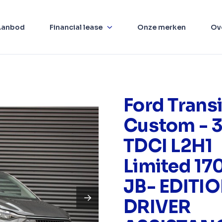
Aanbod
Financial lease
Onze merken
Ov
Ford Transi
Custom - 3
TDCI L2H1
Limited 17
JB- EDITIO
DRIVER