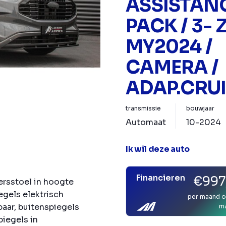
ASSISTAN
PACK / 3- Z
MY2024 /
CAMERA /
ADAP.CRUI
transmissie
bouwjaar
Automaat
10-2024
Ik wil deze auto
Financieren
€997
ersstoel in hoogte
egels elektrisch
per maand o
baar, buitenspiegels
m
piegels in