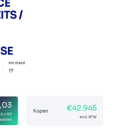
CE
ITS /
SE
km.stand
17
,03
€42.945
Kopen
.b.v 60
excl. BTW
aanden