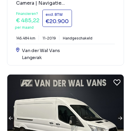
Camera | Navigatie...
Financieren?
excl. BTW
€ 485,22
€20.900
per maand
145.484 km
11-2019
Handgeschakeld
Van der Wal Vans
Langerak