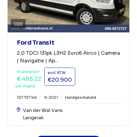
1
/
20
Ford Transit
2.0 TDCI 131pk L3H2 Euro6 Airco | Camera
| Navigatie | Ap...
Financieren?
excl. BTW
€ 485,22
€20.900
per maand
137.737 km
9-2021
Handgeschakeld
Van der Wal Vans
Langerak