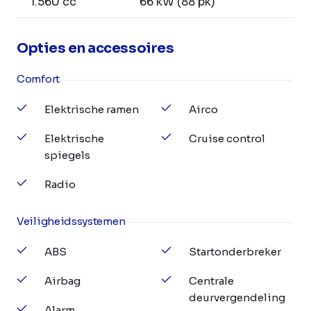
1.560 cc
66 kW (88 pk)
Opties en accessoires
Comfort
Elektrische ramen
Airco
Elektrische
Cruise control
spiegels
Radio
Veiligheidssystemen
ABS
Startonderbreker
Airbag
Centrale
deurvergendeling
Alarm