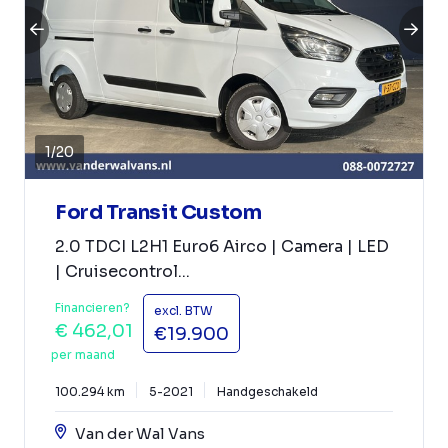
1
/
20
Ford Transit Custom
2.0 TDCI L2H1 Euro6 Airco | Camera | LED
| Cruisecontrol...
Financieren?
excl. BTW
€ 462,01
€19.900
per maand
100.294 km
5-2021
Handgeschakeld
Van der Wal Vans