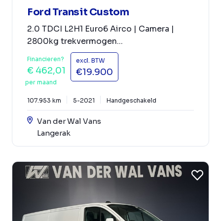
Ford Transit Custom
2.0 TDCI L2H1 Euro6 Airco | Camera |
2800kg trekvermogen...
Financieren?
excl. BTW
€ 462,01
€19.900
per maand
107.953 km
5-2021
Handgeschakeld
Van der Wal Vans
Langerak