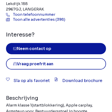
Lekdijk 188
2967GJ, LANGERAK
Toon telefoonnummer
Toon alle advertenties (398)
Interesse?
Neem contact op
Vraag proefrit aan
Sla op als favoriet
Download brochure
Beschrijving
Alarm klasse 1(startblokkering), Apple carplay,
Armsteun voor, Bestuurdersstoel in hoogte