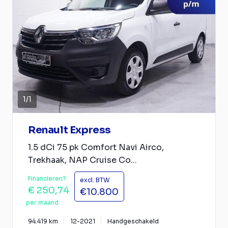
1
/
1
Renault Express
1.5 dCi 75 pk Comfort Navi Airco,
Trekhaak, NAP Cruise Co...
Financieren?
excl. BTW
€ 250,74
€10.800
per maand
94.419 km
12-2021
Handgeschakeld