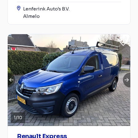
Lenferink Auto's B.V.
Almelo
1
/
10
Renault Express