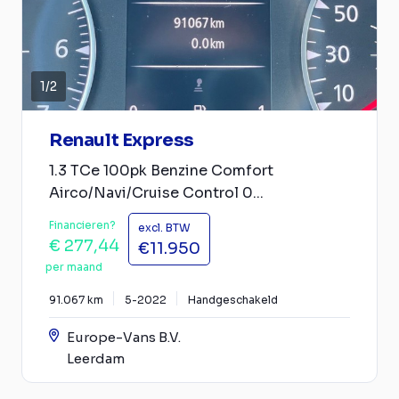
1
/
2
Renault Express
1.3 TCe 100pk Benzine Comfort
Airco/Navi/Cruise Control 0...
Financieren?
excl. BTW
€ 277,44
€11.950
per maand
91.067 km
5-2022
Handgeschakeld
Europe-Vans B.V.
Leerdam