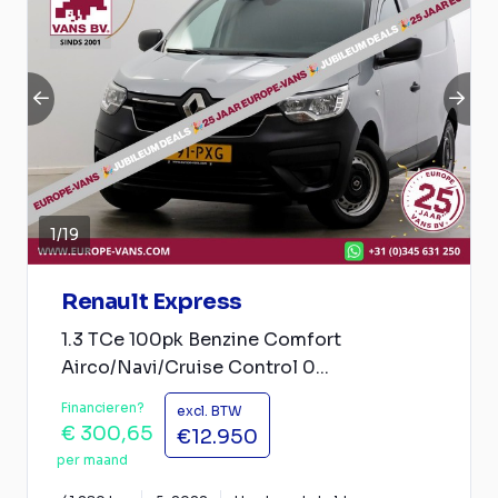
1
/
19
Renault Express
1.3 TCe 100pk Benzine Comfort
Airco/Navi/Cruise Control 0...
Financieren?
excl. BTW
€ 300,65
€12.950
per maand