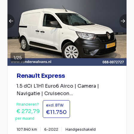
1
/
25
Renault Express
1.5 dCi L1H1 Euro6 Airco | Camera |
Navigatie | Cruisecon...
Financieren?
excl. BTW
€ 272,79
€11.750
per maand
107.840 km
6-2022
Handgeschakeld