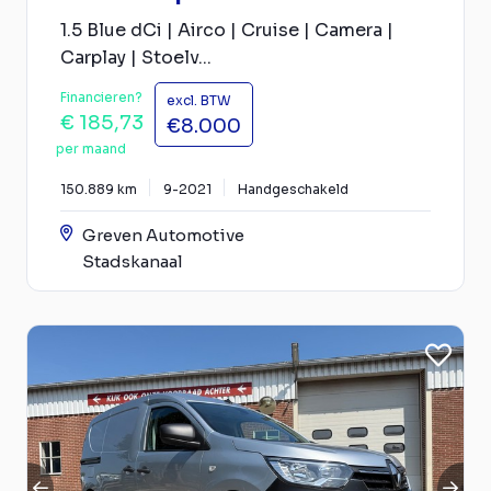
1.5 Blue dCi | Airco | Cruise | Camera |
Carplay | Stoelv...
Financieren?
excl. BTW
€ 185,73
€8.000
per maand
150.889 km
9-2021
Handgeschakeld
Greven Automotive
Stadskanaal