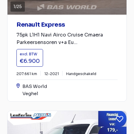
1
/
25
Renault Express
75pk L1H1 Navi Airco Cruise Cmaera
Parkeersensoren v+a Eu...
excl. BTW
€6.900
207.661 km
12-2021
Handgeschakeld
BAS World
Veghel