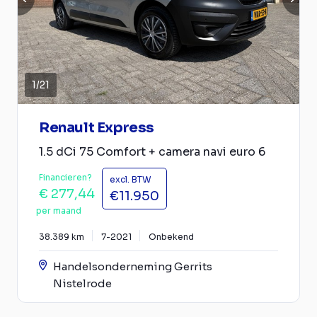
1
/
21
Renault Express
1.5 dCi 75 Comfort + camera navi euro 6
Financieren?
excl. BTW
€ 277,44
€11.950
per maand
38.389 km
7-2021
Onbekend
Handelsonderneming Gerrits
Nistelrode