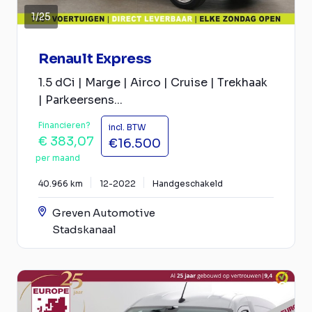
1
/
25
Renault Express
1.5 dCi | Marge | Airco | Cruise | Trekhaak
| Parkeersens...
Financieren?
incl. BTW
€ 383,07
€16.500
per maand
40.966 km
12-2022
Handgeschakeld
Greven Automotive
Stadskanaal