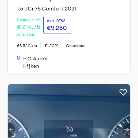
1.5 dCi 75 Comfort 2021
Financieren?
excl. BTW
€ 214,75
€9.250
per maand
63.320 km
11-2021
Onbekend
H.O. Auto's
Hijken