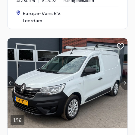
41.280 km
5-2022
Handgeschakeld
Europe-Vans B.V.
Leerdam
1
/
16