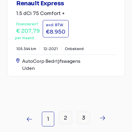
Renault Express
1.5 dCi 75 Comfort +
Financieren?
excl. BTW
€ 207,79
€8.950
per maand
105.344 km
12-2021
Onbekend
AutoCorp Bedrijfswagens
Uden
2
3
1