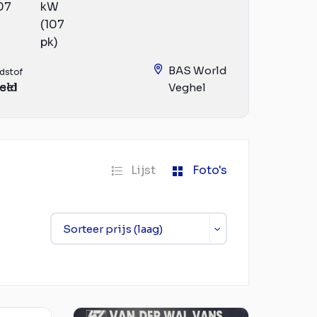
07
kW
(107
pk)
BAS World
dstof
eld
sel
Veghel
Lijst
Foto's