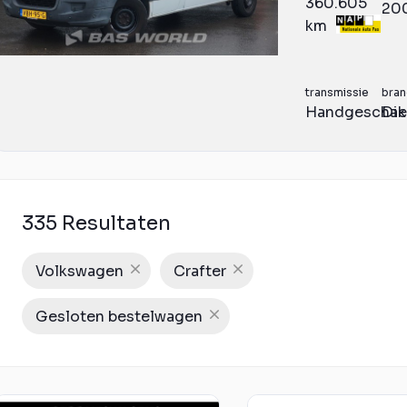
360.605
20
km
transmissie
bran
Handgeschak
Die
335 Resultaten
Volkswagen
Crafter
Gesloten bestelwagen