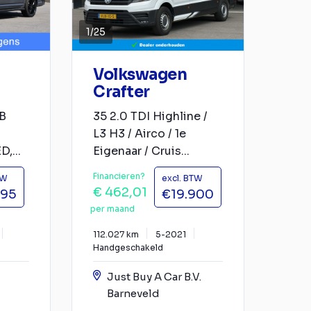
1
/
25
Volkswagen
Crafter
PB
35 2.0 TDI Highline /
L3 H3 / Airco / 1e
D,...
Eigenaar / Cruis...
Financieren?
TW
excl. BTW
€ 462,01
995
€19.900
per maand
112.027 km
5-2021
Handgeschakeld
Just Buy A Car B.V.
Barneveld