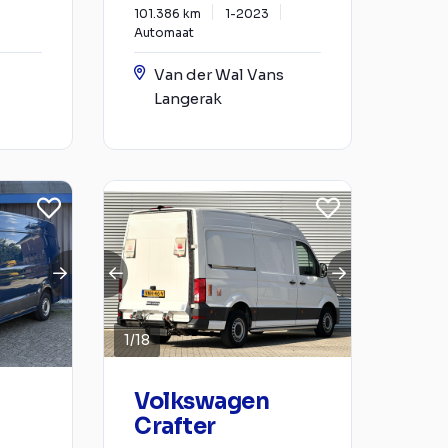
101.386 km
1-2023
Automaat
Van der Wal Vans
Langerak
1
/
18
Volkswagen
Crafter