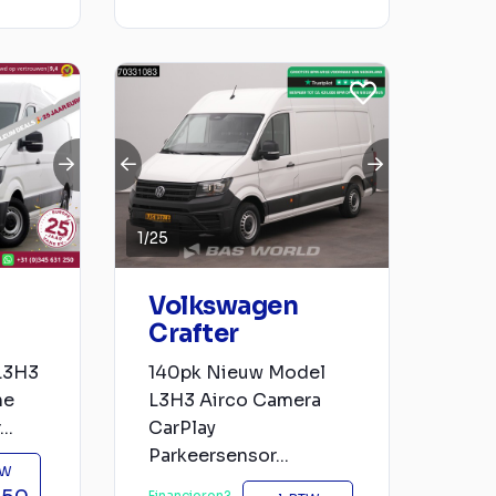
1
/
25
Volkswagen
Crafter
 L3H3
140pk Nieuw Model
ne
L3H3 Airco Camera
..
CarPlay
Parkeersensor...
TW
Financieren?