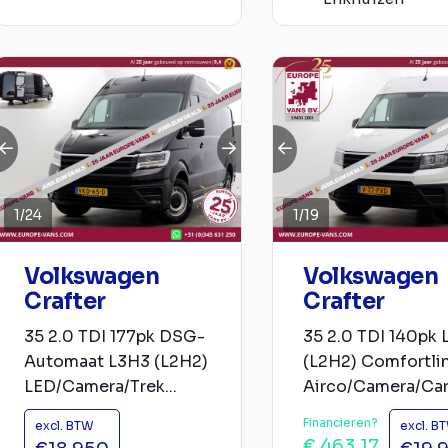
1
/
24
1
/
19
Volkswagen
Volkswagen
Crafter
Crafter
35 2.0 TDI 177pk DSG-
35 2.0 TDI 140pk
Automaat L3H3 (L2H2)
(L2H2) Comfortli
LED/Camera/Trek...
Airco/Camera/Car.
Financieren?
excl. BTW
excl. B
€ 463,17