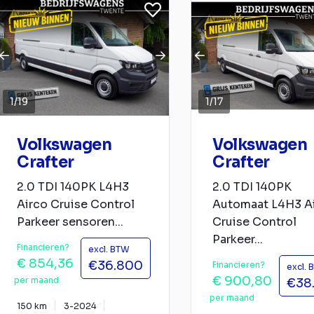
1
/
19
1
/
17
Volkswagen
Volkswagen
Crafter
Crafter
2.0 TDI 140PK L4H3
2.0 TDI 140PK
Airco Cruise Control
Automaat L4H3 A
Parkeer sensoren...
Cruise Control
Parkeer...
Financieren?
excl. BTW
€ 854,36
€36.800
Financieren?
excl.
€ 900,80
per maand
€38
per maand
150 km
3-2024