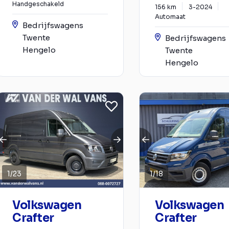
Handgeschakeld
156 km
3-2024
Automaat
Bedrijfswagens
Twente
Bedrijfswagens
Hengelo
Twente
Hengelo
1
/
23
1
/
18
Volkswagen
Volkswagen
Crafter
Crafter