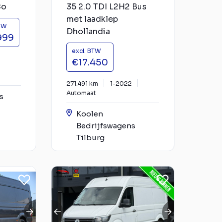
Co
35 2.0 TDI L2H2 Bus
met laadklep
BTW
Dhollandia
999
excl. BTW
€17.450
271.491 km
1-2022
Automaat
s
Koolen
Bedrijfswagens
Tilburg