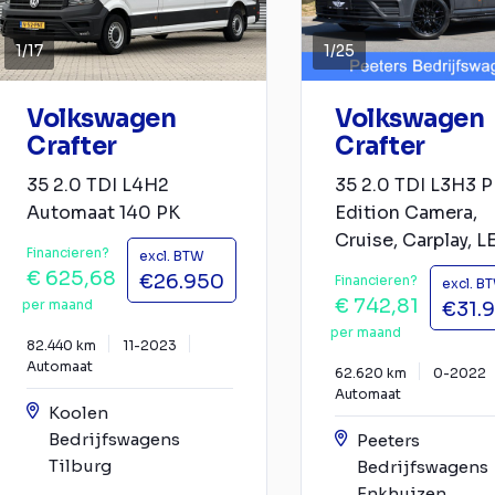
1
/
17
1
/
25
Volkswagen
Volkswagen
Crafter
Crafter
35 2.0 TDI L4H2
35 2.0 TDI L3H3 
Automaat 140 PK
Edition Camera,
Cruise, Carplay, LE
Financieren?
excl. BTW
€ 625,68
€26.950
Financieren?
excl. B
€ 742,81
per maand
€31.
per maand
82.440 km
11-2023
Automaat
62.620 km
0-2022
Automaat
Koolen
Bedrijfswagens
Peeters
Tilburg
Bedrijfswagens
Enkhuizen