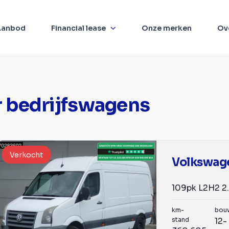
Aanbod
Financial lease
Onze merken
Ov
 bedrijfswagens
Verkocht
Volkswage
km-
bou
stand
12-