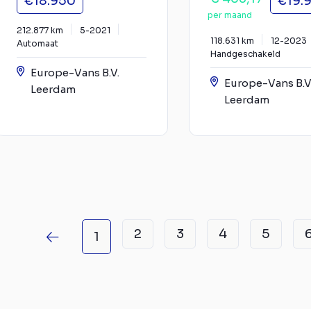
€18.950
€19.
per maand
212.877 km
5-2021
118.631 km
12-2023
Automaat
Handgeschakeld
Europe-Vans B.V.
Europe-Vans B.V
Leerdam
Leerdam
2
3
4
5
1