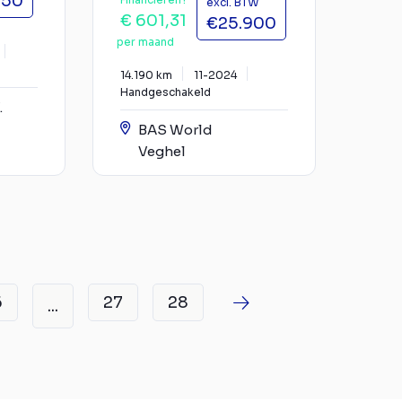
950
excl. BTW
€ 601,31
€25.900
per maand
14.190 km
11-2024
Handgeschakeld
.
BAS World
Veghel
6
27
28
...