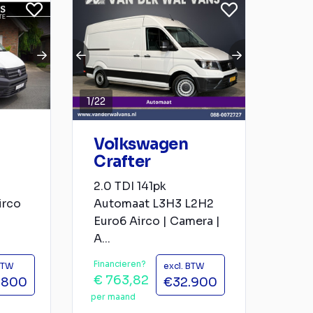
1
/
22
Volkswagen
Crafter
2.0 TDI 141pk
irco
Automaat L3H3 L2H2
Euro6 Airco | Camera |
A...
Financieren?
 BTW
excl. BTW
€ 763,82
.800
€32.900
per maand