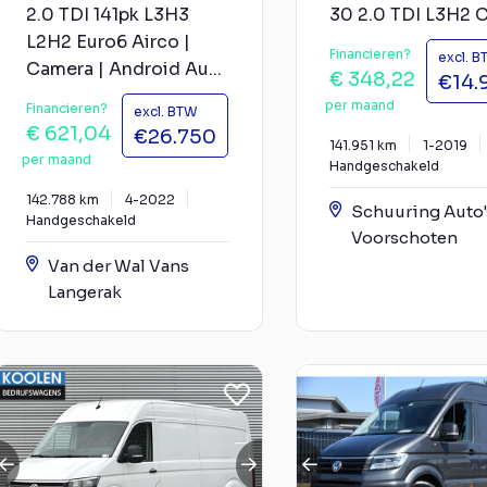
2.0 TDI 141pk L3H3
30 2.0 TDI L3H2 
L2H2 Euro6 Airco |
Financieren?
excl. 
Camera | Android Au...
€ 348,22
€14.
per maand
Financieren?
excl. BTW
€ 621,04
€26.750
141.951 km
1-2019
per maand
Handgeschakeld
142.788 km
4-2022
Schuuring Auto'
Handgeschakeld
Voorschoten
Van der Wal Vans
Langerak