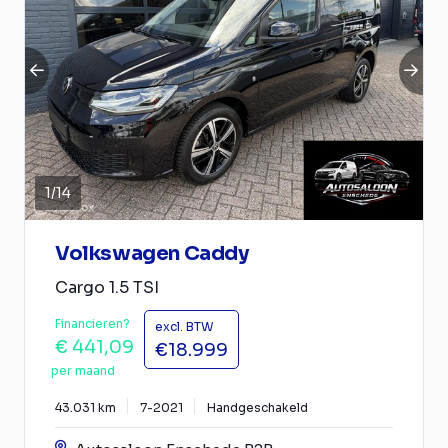
1
/
14
Volkswagen Caddy
Cargo 1.5 TSI
Financieren?
excl. BTW
€ 441,09
€18.999
per maand
43.031 km
7-2021
Handgeschakeld