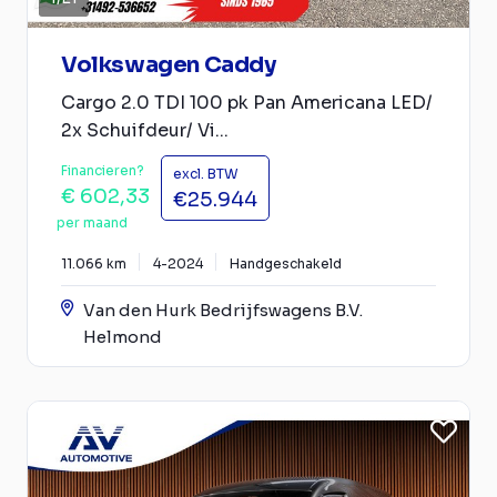
Volkswagen Caddy
Cargo 2.0 TDI 100 pk Pan Americana LED/
2x Schuifdeur/ Vi...
Financieren?
excl. BTW
€ 602,33
€25.944
per maand
11.066 km
4-2024
Handgeschakeld
Van den Hurk Bedrijfswagens B.V.
Helmond