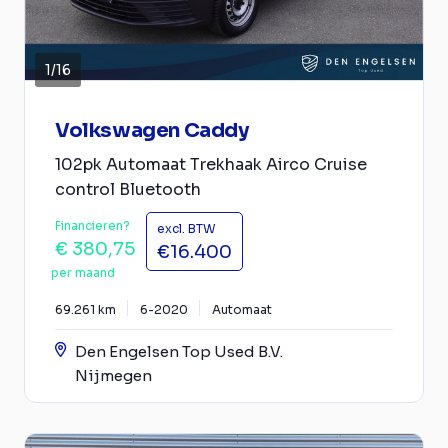
1
/
16
Volkswagen Caddy
102pk Automaat Trekhaak Airco Cruise
control Bluetooth
Financieren?
excl. BTW
€ 380,75
€16.400
per maand
69.261 km
6-2020
Automaat
Den Engelsen Top Used B.V.
Nijmegen