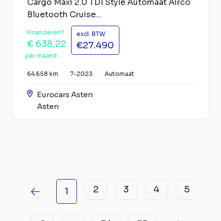
Cargo Maxi 2.0 TDI Style Automaat Airco
Bluetooth Cruise...
Financieren?
excl. BTW
€ 638,22
€27.490
per maand
64.658 km
7-2023
Automaat
Eurocars Asten
Asten
2
3
4
5
1