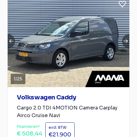
1
/
25
Volkswagen Caddy
Cargo 2.0 TDI 4MOTION Camera Carplay
Airco Cruise Navi
Financieren?
excl. BTW
€ 508,44
€21.900