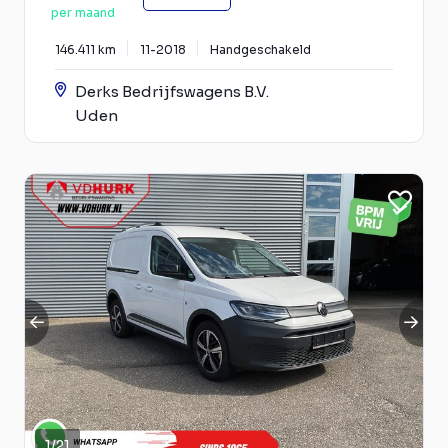
per maand
146.411 km
11-2018
Handgeschakeld
Derks Bedrijfswagens B.V.
Uden
1
/
21