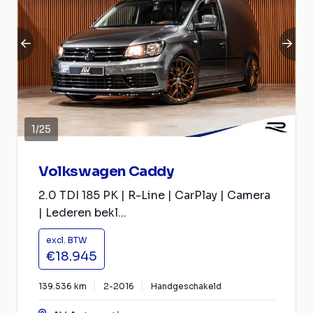
1
/
25
Volkswagen Caddy
2.0 TDI 185 PK | R-Line | CarPlay | Camera
| Lederen bekl...
excl. BTW
€18.945
139.536 km
2-2016
Handgeschakeld