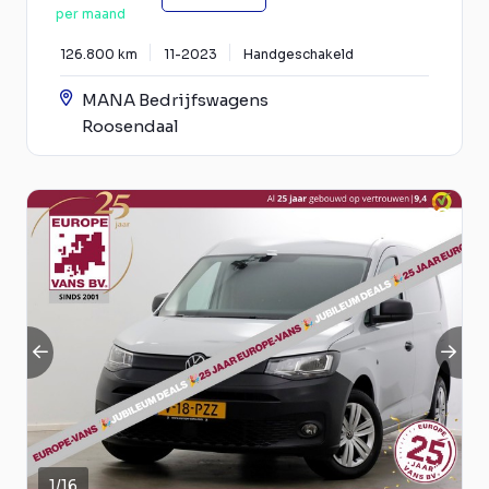
per maand
126.800 km
11-2023
Handgeschakeld
MANA Bedrijfswagens
Roosendaal
1
/
16