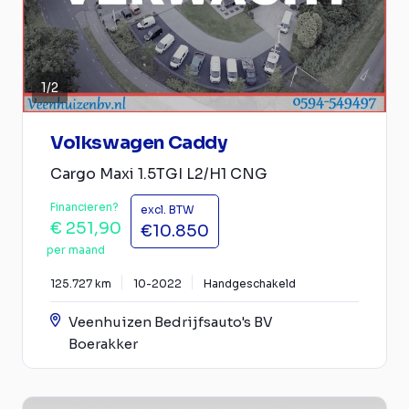
1
/
2
Volkswagen Caddy
Cargo Maxi 1.5TGI L2/H1 CNG
Financieren?
excl. BTW
€ 251,90
€10.850
per maand
125.727 km
10-2022
Handgeschakeld
Veenhuizen Bedrijfsauto's BV
Boerakker