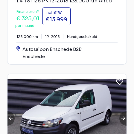
1.4 TSI 125 PK 12-2018 128.000 km Airco
Financieren?
incl. BTW
€ 325,01
€13.999
per maand
128.000 km
12-2018
Handgeschakeld
Autosaloon Enschede B2B
Enschede