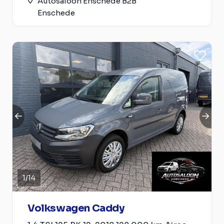
Autosaloon Enschede B2B
Enschede
1
/
14
Volkswagen Caddy