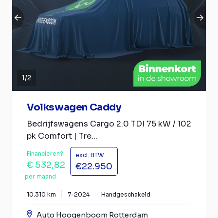
1
/
2
Volkswagen Caddy
Bedrijfswagens Cargo 2.0 TDI 75 kW / 102
pk Comfort | Tre...
Financieren?
excl. BTW
€ 532,82
€22.950
per maand
10.310 km
7-2024
Handgeschakeld
Auto Hoogenboom Rotterdam