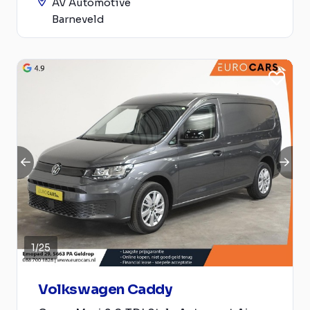
AV Automotive
Barneveld
1
/
25
Volkswagen Caddy