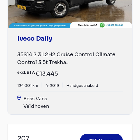
Iveco Daily
35S14 2.3 L2H2 Cruise Control Climate
Control 3.5t Trekha...
excl. BTW
€13.445
124.001 km
4-2019
Handgeschakeld
Boss Vans
Veldhoven
207