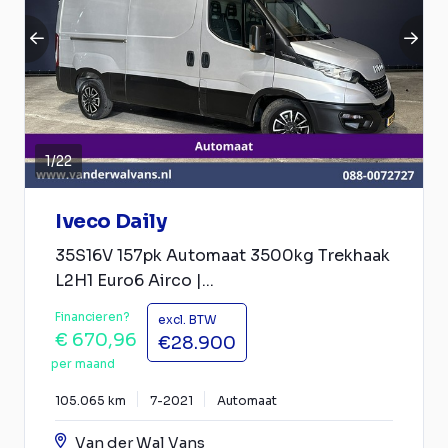
1
/
22
Iveco Daily
35S16V 157pk Automaat 3500kg Trekhaak
L2H1 Euro6 Airco |...
Financieren?
excl. BTW
€ 670,96
€28.900
per maand
105.065 km
7-2021
Automaat
Van der Wal Vans