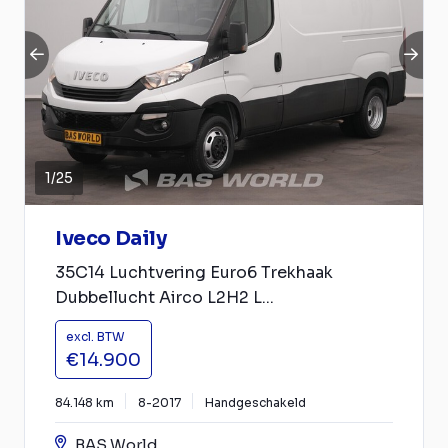
1
/
25
Iveco Daily
35C14 Luchtvering Euro6 Trekhaak
Dubbellucht Airco L2H2 L...
excl. BTW
€14.900
84.148 km
8-2017
Handgeschakeld
BAS World