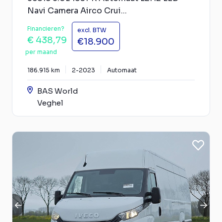
Navi Camera Airco Crui...
Financieren?
excl. BTW
€ 438,79
€18.900
per maand
186.915 km
2-2023
Automaat
BAS World
Veghel