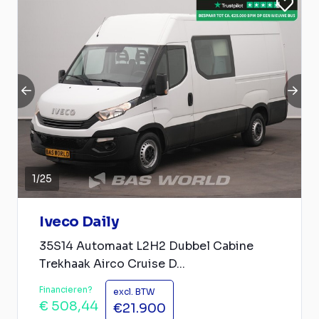
1
/
25
Iveco Daily
35S14 Automaat L2H2 Dubbel Cabine
Trekhaak Airco Cruise D...
Financieren?
excl. BTW
€ 508,44
€21.900