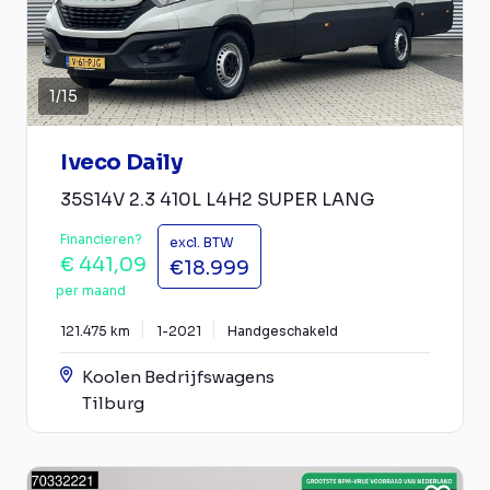
1
/
15
Iveco Daily
35S14V 2.3 410L L4H2 SUPER LANG
Financieren?
excl. BTW
€ 441,09
€18.999
per maand
121.475 km
1-2021
Handgeschakeld
Koolen Bedrijfswagens
Tilburg