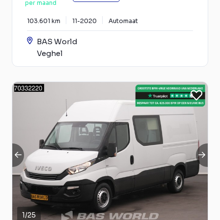
per maand
103.601 km
11-2020
Automaat
BAS World
Veghel
1
/
25