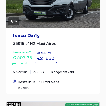
1
/
16
Iveco Daily
35S16 L4H2 Maxi Airco
Financieren?
excl. BTW
€ 507,28
€21.850
per maand
57.597 km
3-2024
Handgeschakeld
Bestelbus | KLEYN Vans
Vuren