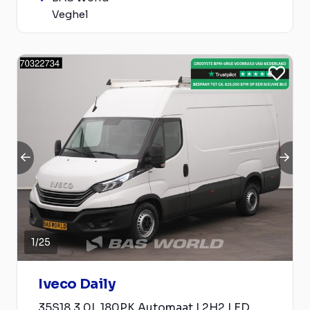
Veghel
1
/
25
Iveco Daily
35S18 3.0L 180PK Automaat L2H2 LED