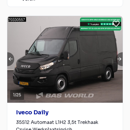
1
/
25
Iveco Daily
35S12 Automaat L1H2 3,5t Trekhaak
Cruise Werkplaatsinrich...