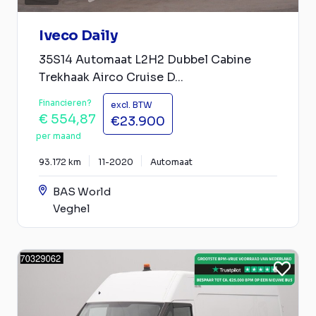
Iveco Daily
35S14 Automaat L2H2 Dubbel Cabine
Trekhaak Airco Cruise D...
Financieren?
excl. BTW
€ 554,87
€23.900
per maand
93.172 km
11-2020
Automaat
BAS World
Veghel