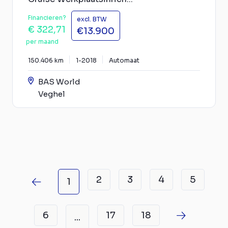
Financieren?
excl. BTW
€ 322,71
€13.900
per maand
150.406 km
1-2018
Automaat
BAS World
Veghel
2
3
4
5
1
6
17
18
...