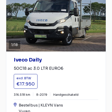
1
/
18
Iveco Daily
50C18 ac 3.0 LTR EURO6
excl. BTW
€17.950
316.518 km
8-2019
Handgeschakeld
Bestelbus | KLEYN Vans
Vuren