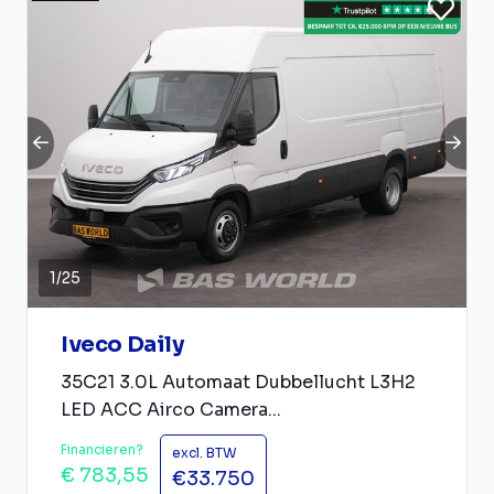
1
/
25
Iveco Daily
35C21 3.0L Automaat Dubbellucht L3H2
LED ACC Airco Camera...
Financieren?
excl. BTW
€ 783,55
€33.750