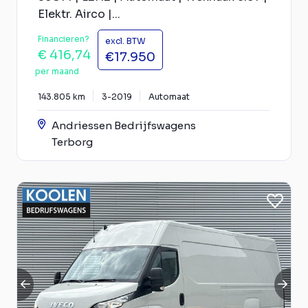
Elektr. Airco |...
Financieren?
excl. BTW
€ 416,74
€17.950
per maand
143.805 km
3-2019
Automaat
Andriessen Bedrijfswagens
Terborg