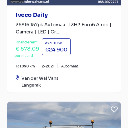
Iveco Daily
35S16 157pk Automaat L3H2 Euro6 Airco |
Camera | LED | Cr...
Financieren?
excl. BTW
€ 578,09
€24.900
per maand
131.890 km
2-2021
Automaat
Van der Wal Vans
Langerak