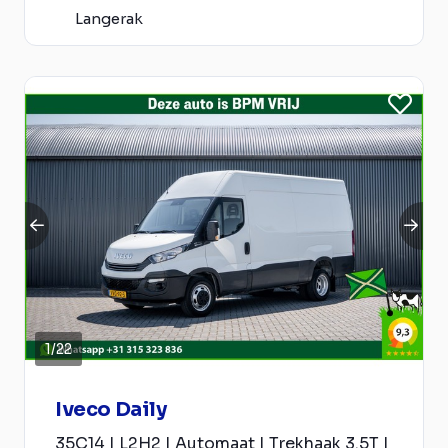
Langerak
1
/
22
Iveco Daily
35C14 | L2H2 | Automaat | Trekhaak 3.5T |