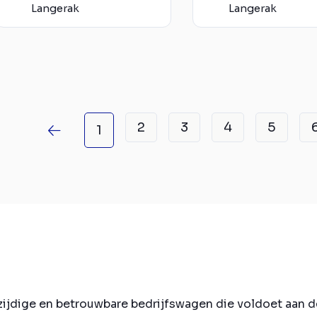
Langerak
Langerak
2
3
4
5
1
lzijdige en betrouwbare bedrijfswagen die voldoet aan d