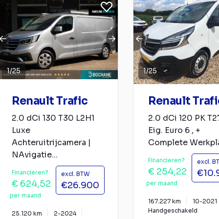
1
/
25
1
/
25
Renault Trafic
Renault Trafi
2.0 dCi 130 T30 L2H1
2.0 dCi 120 PK T27
Luxe
Eig. Euro 6 , +
Achteruitrijcamera |
Complete Werkplaa
NAvigatie...
Financieren?
excl. 
€ 254,22
€10.
Financieren?
excl. BTW
€ 624,52
per maand
€26.900
per maand
167.227 km
10-2021
Handgeschakeld
25.120 km
2-2024