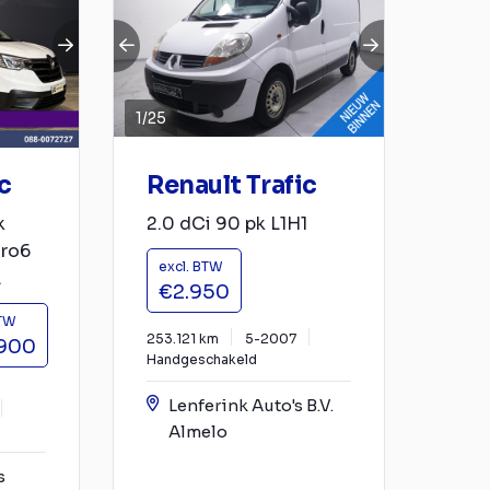
1
/
25
c
Renault Trafic
k
2.0 dCi 90 pk L1H1
uro6
excl. BTW
.
€2.950
BTW
253.121 km
5-2007
900
Handgeschakeld
Lenferink Auto's B.V.
Almelo
s