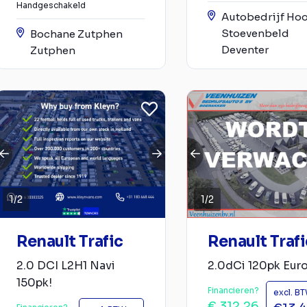
Handgeschakeld
Autobedrijf Ho
Stoevenbeld
Bochane Zutphen
Deventer
Zutphen
1
/
2
1
/
2
Renault Trafic
Renault Trafi
2.0 DCI L2H1 Navi
2.0dCi 120pk Euro
150pk!
Financieren?
excl. B
€ 312,26