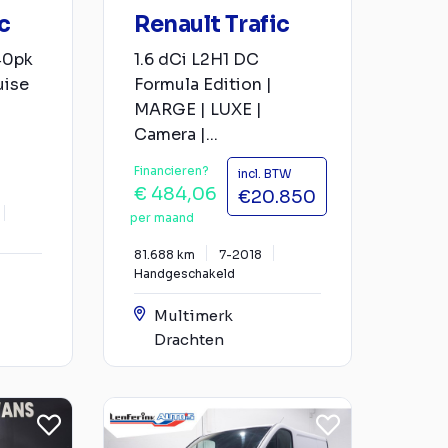
c
Renault Trafic
140pk
1.6 dCi L2H1 DC
uise
Formula Edition |
MARGE | LUXE |
Camera |...
Financieren?
incl. BTW
€ 484,06
€20.850
per maand
81.688 km
7-2018
Handgeschakeld
Multimerk
Drachten