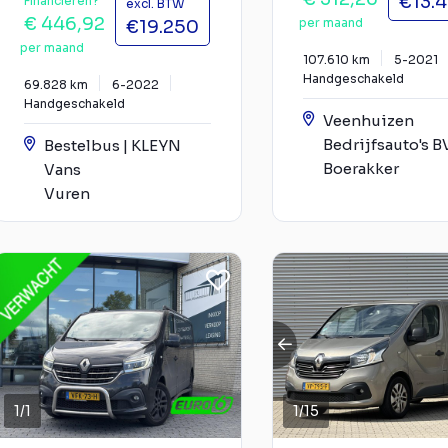
€13.
Financieren?
excl. BTW
€ 446,92
per maand
€19.250
per maand
107.610 km
5-2021
Handgeschakeld
69.828 km
6-2022
Handgeschakeld
Veenhuizen
Bedrijfsauto's B
Bestelbus | KLEYN
Boerakker
Vans
Vuren
1
/
1
1
/
15