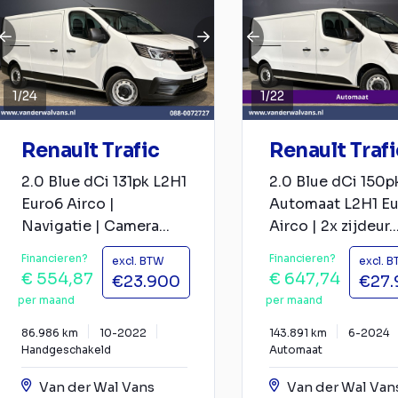
1
/
24
1
/
22
Renault Trafic
Renault Trafi
2.0 Blue dCi 131pk L2H1
2.0 Blue dCi 150p
Euro6 Airco |
Automaat L2H1 E
Navigatie | Camera...
Airco | 2x zijdeur..
Financieren?
Financieren?
excl. BTW
excl. 
€ 554,87
€ 647,74
€23.900
€27.
per maand
per maand
86.986 km
10-2022
143.891 km
6-2024
Handgeschakeld
Automaat
Van der Wal Vans
Van der Wal Van