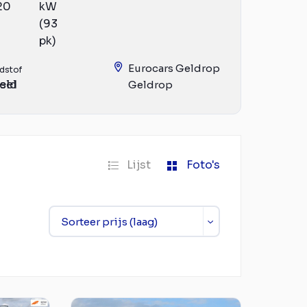
20
kW
(93
pk)
Eurocars Geldrop
dstof
eld
sel
Geldrop
Lijst
Foto's