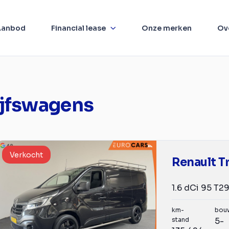
Aanbod
Financial lease
Onze merken
Ov
ijfswagens
Verkocht
Renault Tr
km-
bou
stand
5-