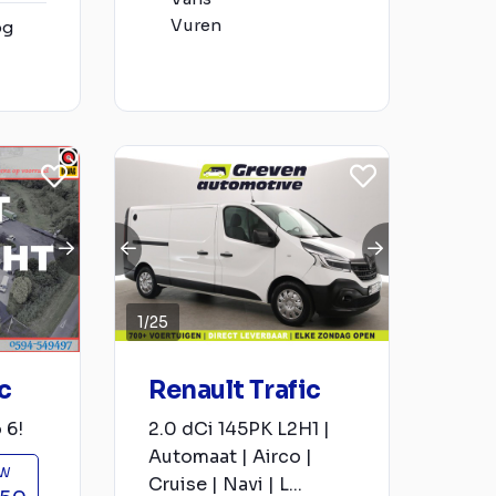
Vuren
og
1
/
25
c
Renault Trafic
 6!
2.0 dCi 145PK L2H1 |
Automaat | Airco |
TW
Cruise | Navi | L...