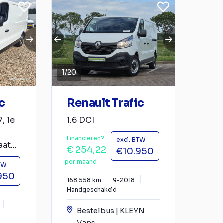
1
/
20
c
Renault Trafic
, 1e
1.6 DCI
Financieren?
excl. BTW
t...
€ 254,22
€10.950
per maand
BTW
950
168.558 km
9-2018
Handgeschakeld
Bestelbus | KLEYN
Vans