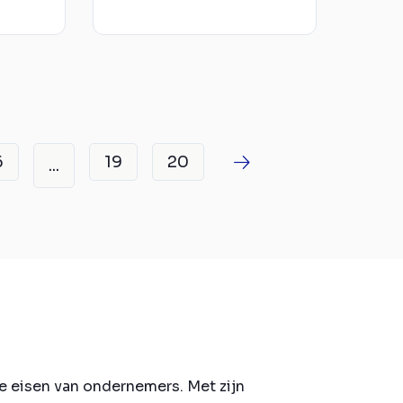
6
19
20
...
e eisen van ondernemers. Met zijn