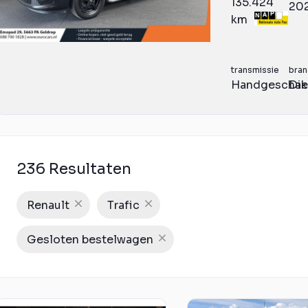
135.424
20
km
transmissie
bran
Handgeschak
Die
236 Resultaten
Renault
Trafic
Gesloten bestelwagen