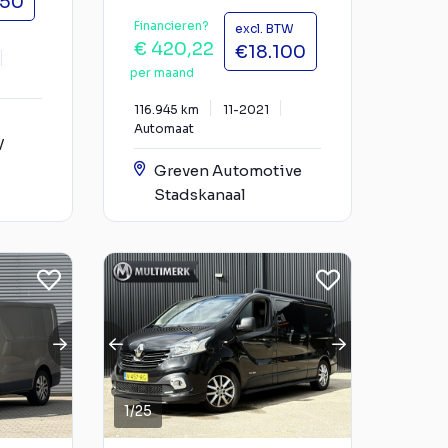
450
Financieren?
excl. BTW
€ 420,22
€18.100
per maand
116.945 km
11-2021
Automaat
V
Greven Automotive
Stadskanaal
1
/
25