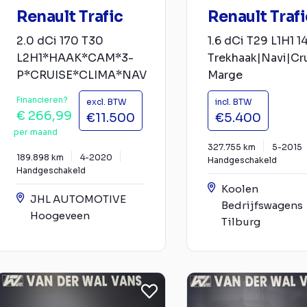
Renault Trafic
Renault Trafi
2.0 dCi 170 T30
1.6 dCi T29 L1H1 
L2H1*HAAK*CAM*3-
Trekhaak|Navi|Cr
P*CRUISE*CLIMA*NAV
Marge
Financieren?
excl. BTW
incl. BTW
€ 266,99
€11.500
€5.400
per maand
327.755 km
5-2015
189.898 km
4-2020
Handgeschakeld
Handgeschakeld
Koolen
JHL AUTOMOTIVE
Bedrijfswagens
Hoogeveen
Tilburg