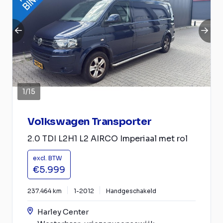
1
/
15
Volkswagen Transporter
2.0 TDI L2H1 L2 AIRCO Imperiaal met rol
excl. BTW
€5.999
237.464 km
1-2012
Handgeschakeld
Harley Center