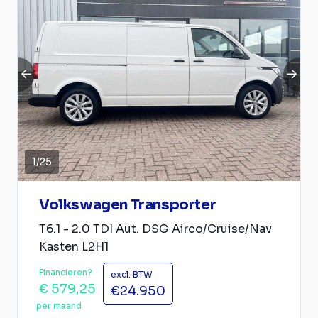
1
/
25
Volkswagen Transporter
T6.1 - 2.0 TDI Aut. DSG Airco/Cruise/Nav
Kasten L2H1
Financieren?
excl. BTW
€ 579,25
€24.950
per maand