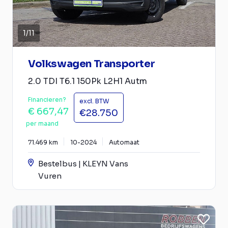
1
/
11
Volkswagen Transporter
2.0 TDI T6.1 150Pk L2H1 Autm
Financieren?
excl. BTW
€ 667,47
€28.750
per maand
71.469 km
10-2024
Automaat
Bestelbus | KLEYN Vans
Vuren