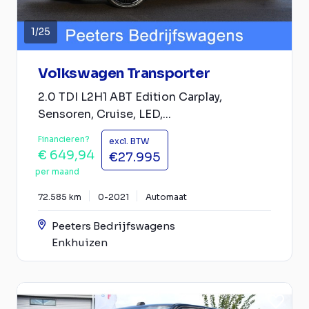
1
/
25
Volkswagen Transporter
2.0 TDI L2H1 ABT Edition Carplay,
Sensoren, Cruise, LED,...
Financieren?
excl. BTW
€ 649,94
€27.995
per maand
72.585 km
0-2021
Automaat
Peeters Bedrijfswagens
Enkhuizen