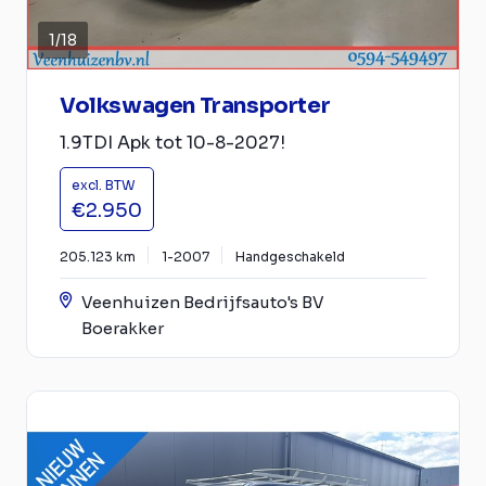
1
/
18
Volkswagen Transporter
1.9TDI Apk tot 10-8-2027!
excl. BTW
€2.950
205.123 km
1-2007
Handgeschakeld
Veenhuizen Bedrijfsauto's BV
Boerakker