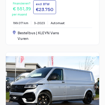
Financieren?
excl. BTW
€ 551,39
€23.750
per maand
199.071 km
3-2023
Automaat
Bestelbus | KLEYN Vans
Vuren