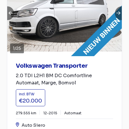
1
/
25
Volkswagen Transporter
2.0 TDI L2H1 BM DC Comfortline
Automaat, Marge, Bomvol
incl. BTW
€20.000
279.555 km
12-2015
Automaat
Auto Siero