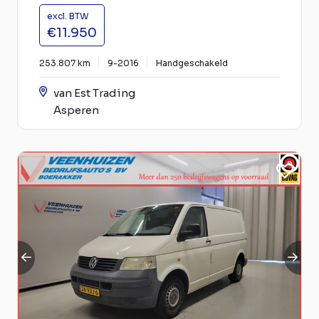
excl. BTW
€11.950
253.807 km
9-2016
Handgeschakeld
van Est Trading
Asperen