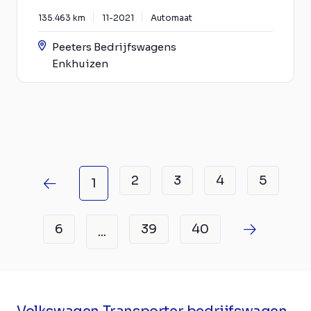
135.463 km
11-2021
Automaat
Peeters Bedrijfswagens
Enkhuizen
2
3
4
5
1
6
39
40
...