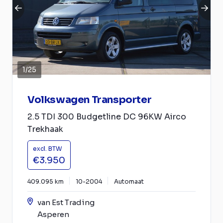
1
/
25
Volkswagen Transporter
2.5 TDI 300 Budgetline DC 96KW Airco
Trekhaak
excl. BTW
€3.950
409.095 km
10-2004
Automaat
van Est Trading
Asperen