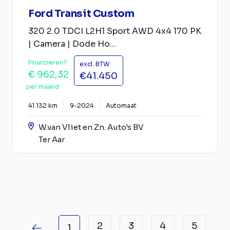
Ford Transit Custom
320 2.0 TDCI L2H1 Sport AWD 4x4 170 PK
| Camera | Dode Ho...
Financieren?
excl. BTW
€ 962,32
€41.450
per maand
41.132 km
9-2024
Automaat
W.van Vliet en Zn. Auto's BV
Ter Aar
2
3
4
5
1