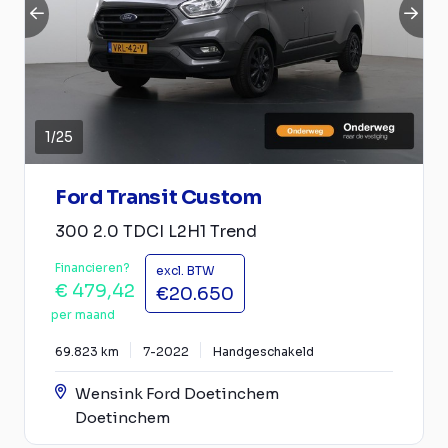
1
/
25
Ford Transit Custom
300 2.0 TDCI L2H1 Trend
Financieren?
excl. BTW
€ 479,42
€20.650
per maand
69.823 km
7-2022
Handgeschakeld
Wensink Ford Doetinchem
Doetinchem