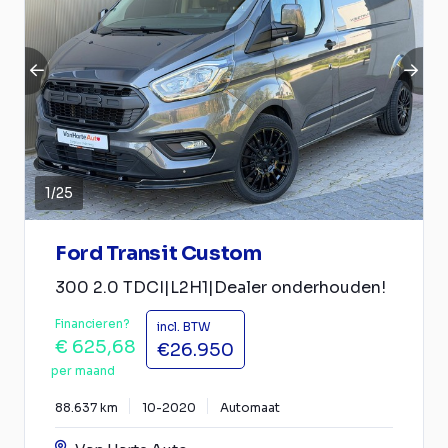
1
/
25
Ford Transit Custom
300 2.0 TDCI|L2H1|Dealer onderhouden!
Financieren?
incl. BTW
€ 625,68
€26.950
per maand
88.637 km
10-2020
Automaat