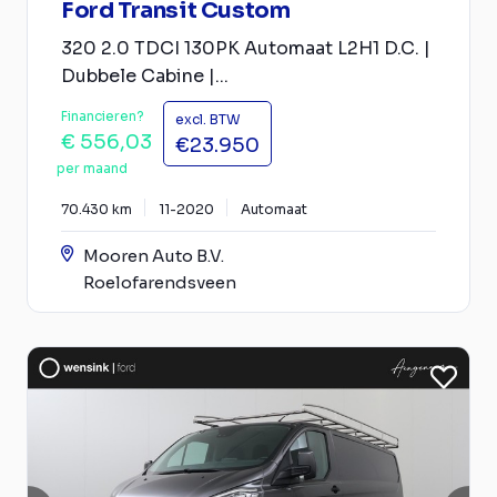
Ford Transit Custom
320 2.0 TDCI 130PK Automaat L2H1 D.C. |
Dubbele Cabine |...
Financieren?
excl. BTW
€ 556,03
€23.950
per maand
70.430 km
11-2020
Automaat
Mooren Auto B.V.
Roelofarendsveen