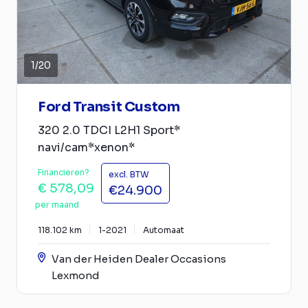
1
/
20
Ford Transit Custom
320 2.0 TDCI L2H1 Sport*
navi/cam*xenon*
Financieren?
excl. BTW
€ 578,09
€24.900
per maand
118.102 km
1-2021
Automaat
Van der Heiden Dealer Occasions
Lexmond