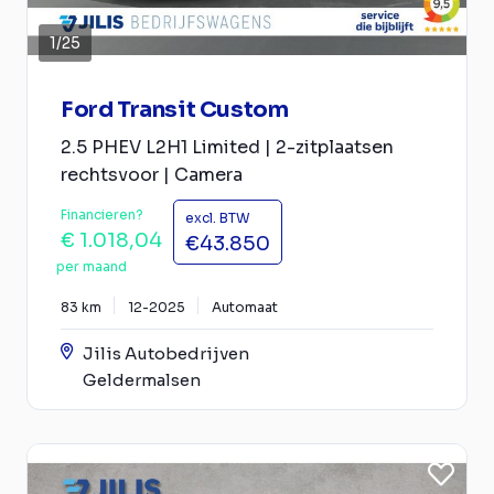
1
/
25
Ford Transit Custom
2.5 PHEV L2H1 Limited | 2-zitplaatsen
rechtsvoor | Camera
Financieren?
excl. BTW
€ 1.018,04
€43.850
per maand
83 km
12-2025
Automaat
Jilis Autobedrijven
Geldermalsen