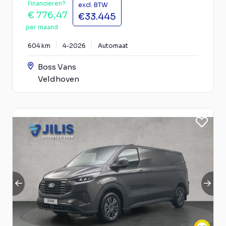
Financieren?
excl. BTW
€ 776,47
€33.445
per maand
604 km
4-2026
Automaat
Boss Vans
Veldhoven