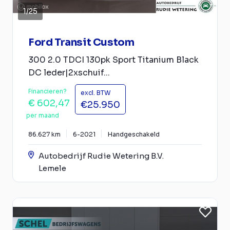
1
/
25
Ford Transit Custom
300 2.0 TDCI 130pk Sport Titanium Black
DC leder|2xschuif...
Financieren?
excl. BTW
€ 602,47
€25.950
per maand
86.627 km
6-2021
Handgeschakeld
Autobedrijf Rudie Wetering B.V.
Lemele