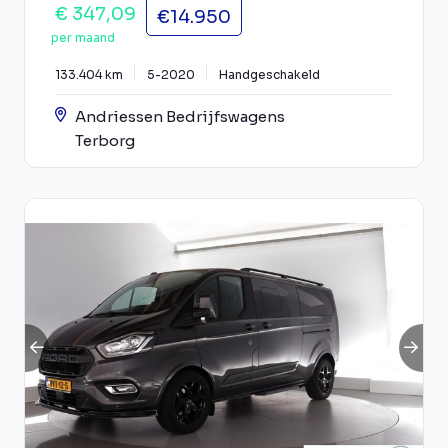
€ 347,09
€14.950
per maand
133.404 km
5-2020
Handgeschakeld
Andriessen Bedrijfswagens
Terborg