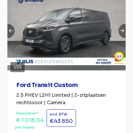
1
/
25
Ford Transit Custom
2.5 PHEV L2H1 Limited | 2-zitplaatsen
rechtsvoor | Camera
Financieren?
excl. BTW
€ 1.018,04
€43.850
per maand