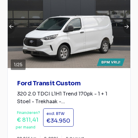
1
/
25
Ford Transit Custom
320 2.0 TDCI L1H1 Trend 170pk - 1 + 1
Stoel - Trekhaak -...
Financieren?
excl. BTW
€ 811,41
€34.950
per maand