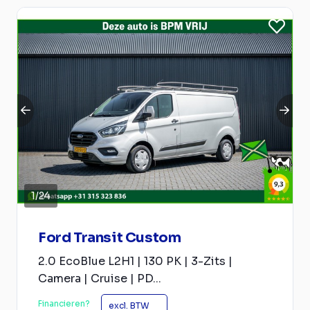
1
/
24
Ford Transit Custom
2.0 EcoBlue L2H1 | 130 PK | 3-Zits |
Camera | Cruise | PD...
Financieren?
excl. BTW