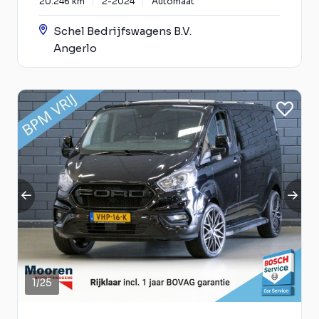
20.246 km
2-2024
Automaat
Schel Bedrijfswagens B.V.
Angerlo
1
/
25