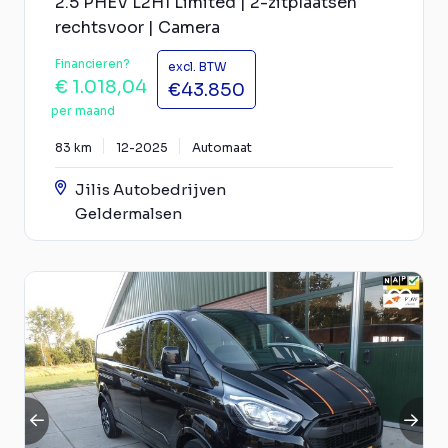
2.5 PHEV L2H1 Limited | 2-zitplaatsen
rechtsvoor | Camera
Financieren?
excl. BTW
€ 1.018,04
€43.850
per maand
83 km
12-2025
Automaat
Jilis Autobedrijven
Geldermalsen