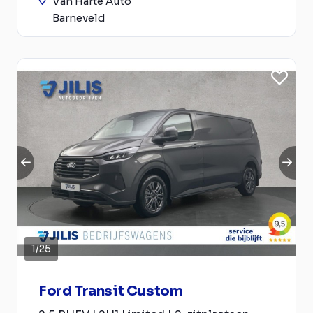
Van Harte Auto
Barneveld
1
/
25
Ford Transit Custom