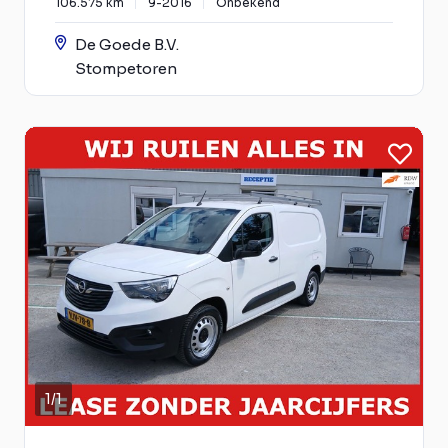
106.575 km
9-2016
Onbekend
De Goede B.V.
Stompetoren
1
/
1