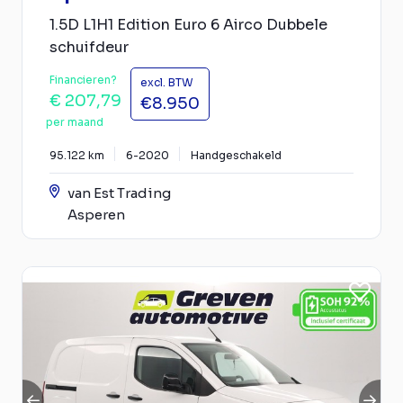
1.5D L1H1 Edition Euro 6 Airco Dubbele
schuifdeur
Financieren?
excl. BTW
€ 207,79
€8.950
per maand
95.122 km
6-2020
Handgeschakeld
van Est Trading
Asperen