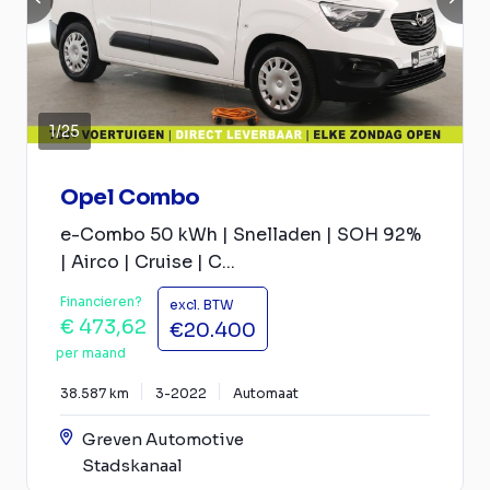
1
/
25
Opel Combo
e-Combo 50 kWh | Snelladen | SOH 92%
| Airco | Cruise | C...
Financieren?
excl. BTW
€ 473,62
€20.400
per maand
38.587 km
3-2022
Automaat
Greven Automotive
Stadskanaal