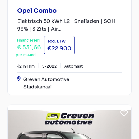
Opel Combo
Elektrisch 50 kWh L2 | Snelladen | SOH
93% | 3 Zits | Air...
Financieren?
excl. BTW
€ 531,66
€22.900
per maand
42.191 km
5-2022
Automaat
Greven Automotive
Stadskanaal