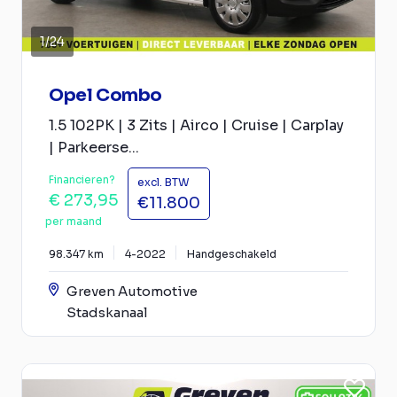
1
/
24
Opel Combo
1.5 102PK | 3 Zits | Airco | Cruise | Carplay
| Parkeerse...
Financieren?
excl. BTW
€ 273,95
€11.800
per maand
98.347 km
4-2022
Handgeschakeld
Greven Automotive
Stadskanaal