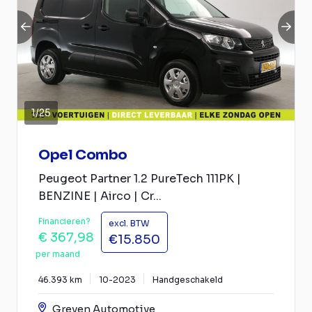
1
/
25
Opel Combo
Peugeot Partner 1.2 PureTech 111PK |
BENZINE | Airco | Cr...
Financieren?
excl. BTW
€ 367,98
€15.850
per maand
46.393 km
10-2023
Handgeschakeld
Greven Automotive