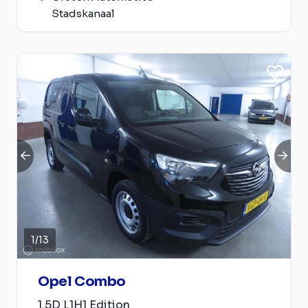
Stadskanaal
1
/
13
Opel Combo
1.5D L1H1 Edition