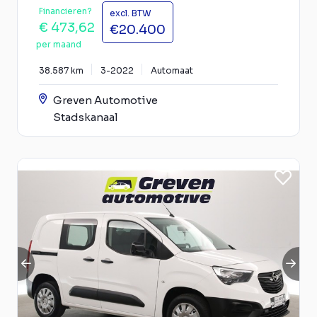
Financieren?
excl. BTW
€ 473,62
€20.400
per maand
38.587 km
3-2022
Automaat
Greven Automotive
Stadskanaal