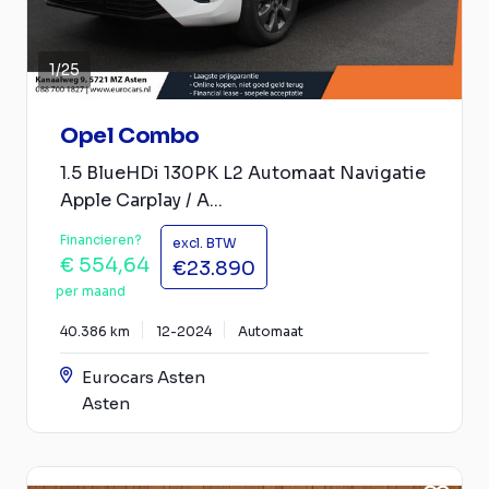
1
/
25
Opel Combo
1.5 BlueHDi 130PK L2 Automaat Navigatie
Apple Carplay / A...
Financieren?
excl. BTW
€ 554,64
€23.890
per maand
40.386 km
12-2024
Automaat
Eurocars Asten
Asten