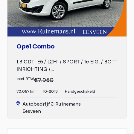
Opel Combo
1.3 CDTi E6 / L2H1 / SPORT / 1e EIG. / BOTT
INRICHTING /...
excl. BTW
€7.950
70.067 km
10-2018
Handgeschakeld
Autobedrijf J. Ruinemans
Eesveen