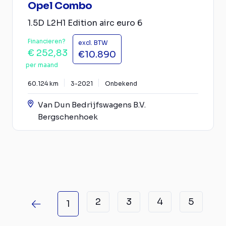
Opel Combo
1.5D L2H1 Edition airc euro 6
Financieren?
excl. BTW
€ 252,83
€10.890
per maand
60.124 km
3-2021
Onbekend
Van Dun Bedrijfswagens B.V.
Bergschenhoek
2
3
4
5
1