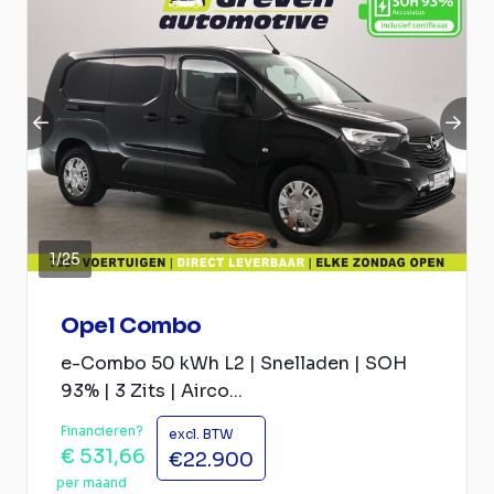
1
/
25
Opel Combo
e-Combo 50 kWh L2 | Snelladen | SOH
93% | 3 Zits | Airco...
Financieren?
excl. BTW
€ 531,66
€22.900
per maand