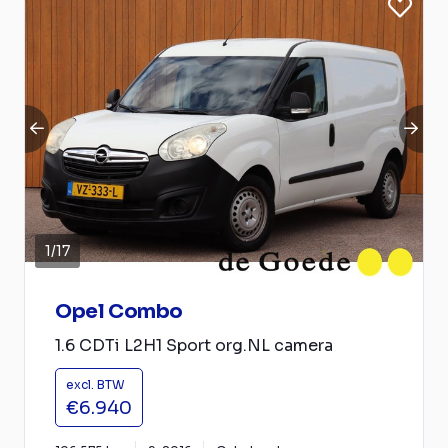
1
/
17
Opel Combo
1.6 CDTi L2H1 Sport org.NL camera
excl. BTW
€6.940