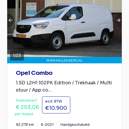
1
/
23
Opel Combo
1.5D L2H1 102PK Edition / Trekhaak / Multi
stuur / App co...
Financieren?
excl. BTW
€ 253,06
€10.900
per maand
92.278 km
6-2021
Handgeschakeld