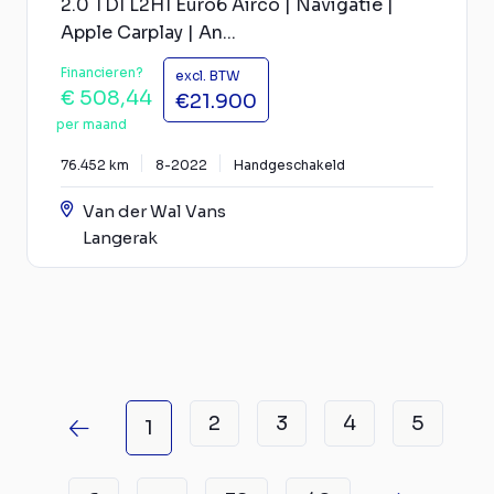
2.0 TDI L2H1 Euro6 Airco | Navigatie |
Apple Carplay | An...
Financieren?
excl. BTW
€ 508,44
€21.900
per maand
76.452 km
8-2022
Handgeschakeld
Van der Wal Vans
Langerak
2
3
4
5
1