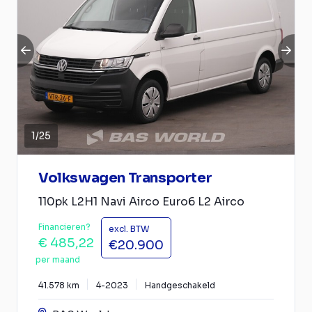
1
/
25
Volkswagen Transporter
110pk L2H1 Navi Airco Euro6 L2 Airco
Financieren?
excl. BTW
€ 485,22
€20.900
per maand
41.578 km
4-2023
Handgeschakeld