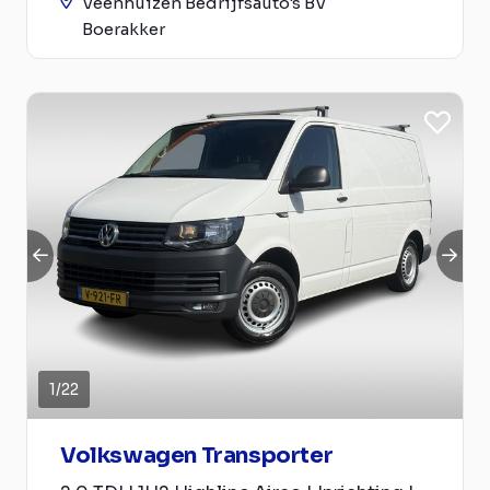
Veenhuizen Bedrijfsauto's BV
Boerakker
1
/
22
Volkswagen Transporter