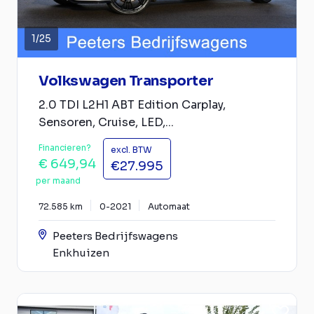
1
/
25
Volkswagen Transporter
2.0 TDI L2H1 ABT Edition Carplay,
Sensoren, Cruise, LED,...
Financieren?
excl. BTW
€ 649,94
€27.995
per maand
72.585 km
0-2021
Automaat
Peeters Bedrijfswagens
Enkhuizen