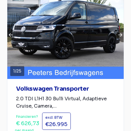
1
/
25
Volkswagen Transporter
2.0 TDI L1H1 30 Bulli Virtual, Adaptieve
Cruise, Camera,...
Financieren?
excl. BTW
€ 626,73
€26.995
per maand