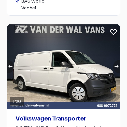
BAS World
Veghel
1
/
20
Volkswagen Transporter