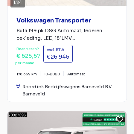
1
/
24
Volkswagen Transporter
Bulli 199 pk DSG Automaat, lederen
bekleding, LED, 18"LMV...
Financieren?
excl. BTW
€ 625,57
€26.945
per maand
178.369 km
10-2020
Automaat
Roordink Bedrijfswagens Barneveld B.V.
Barneveld