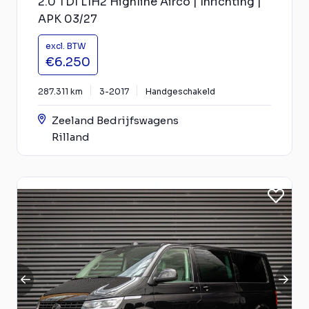
2.0 TDI L1H2 Highline Airco | Inrichting |
APK 03/27
excl. BTW
€6.250
287.311 km
3-2017
Handgeschakeld
Zeeland Bedrijfswagens
Rilland