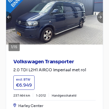
1
/
15
Volkswagen Transporter
2.0 TDI L2H1 AIRCO Imperiaal met rol
excl. BTW
€6.949
237.464 km
1-2012
Handgeschakeld
Harley Center