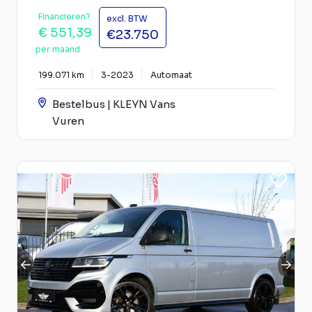
Financieren?
excl. BTW
€ 551,39
€23.750
per maand
199.071 km
3-2023
Automaat
Bestelbus | KLEYN Vans
Vuren