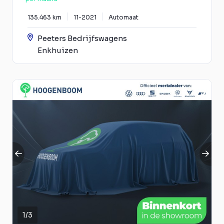
135.463 km
11-2021
Automaat
Peeters Bedrijfswagens
Enkhuizen
1
/
3