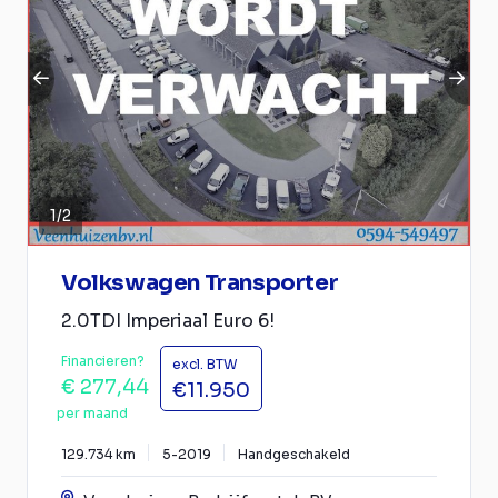
1
/
2
Volkswagen Transporter
2.0TDI Imperiaal Euro 6!
Financieren?
excl. BTW
€ 277,44
€11.950
per maand
129.734 km
5-2019
Handgeschakeld