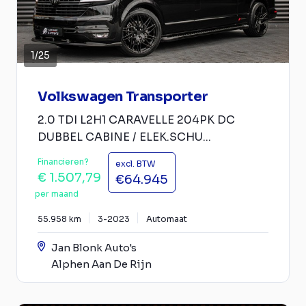
1
/
25
Volkswagen Transporter
2.0 TDI L2H1 CARAVELLE 204PK DC
DUBBEL CABINE / ELEK.SCHU...
Financieren?
excl. BTW
€ 1.507,79
€64.945
per maand
55.958 km
3-2023
Automaat
Jan Blonk Auto's
Alphen Aan De Rijn