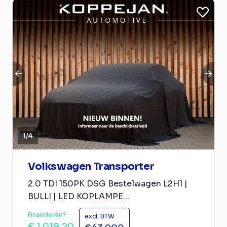
1
/
4
Volkswagen Transporter
2.0 TDI 150PK DSG Bestelwagen L2H1 |
BULLI | LED KOPLAMPE...
Financieren?
excl. BTW
€ 1.019,20