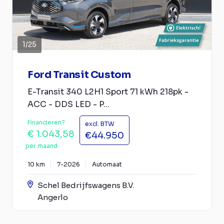
1
/
25
Ford Transit Custom
E-Transit 340 L2H1 Sport 71 kWh 218pk -
ACC - DDS LED - P...
Financieren?
excl. BTW
€ 1.043,58
€44.950
per maand
10 km
7-2026
Automaat
Schel Bedrijfswagens B.V.
Angerlo