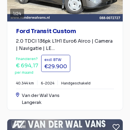
1
/
24
Ford Transit Custom
2.0 TDCI 136pk L1H1 Euro6 Airco | Camera
| Navigatie | LE...
Financieren?
excl. BTW
€ 694,17
€29.900
per maand
40.344 km
6-2024
Handgeschakeld
Van der Wal Vans
Langerak