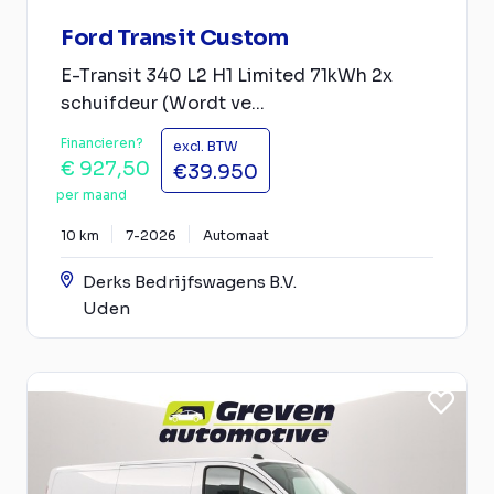
Ford Transit Custom
E-Transit 340 L2 H1 Limited 71kWh 2x
schuifdeur (Wordt ve...
Financieren?
excl. BTW
€ 927,50
€39.950
per maand
10 km
7-2026
Automaat
Derks Bedrijfswagens B.V.
Uden