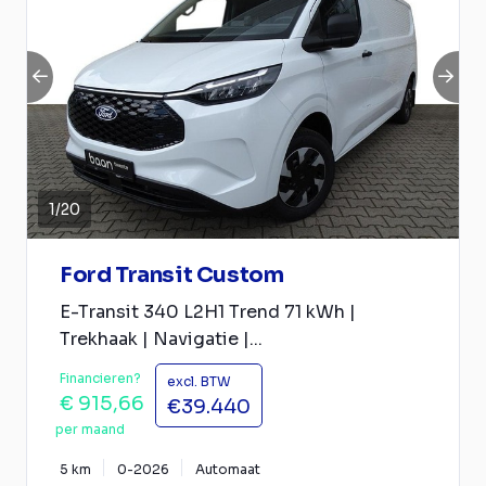
1
/
20
Ford Transit Custom
E-Transit 340 L2H1 Trend 71 kWh |
Trekhaak | Navigatie |...
Financieren?
excl. BTW
€ 915,66
€39.440
per maand
5 km
0-2026
Automaat