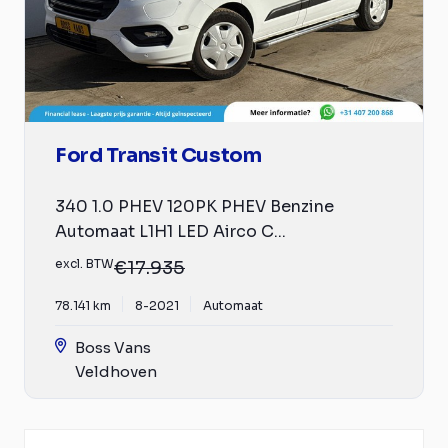
Ford Transit Custom
340 1.0 PHEV 120PK PHEV Benzine
Automaat L1H1 LED Airco C...
excl. BTW
€17.935
78.141 km
8-2021
Automaat
Boss Vans
Veldhoven