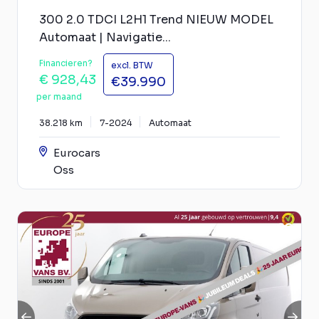
300 2.0 TDCI L2H1 Trend NIEUW MODEL
Automaat | Navigatie...
Financieren?
excl. BTW
€ 928,43
€39.990
per maand
38.218 km
7-2024
Automaat
Eurocars
Oss