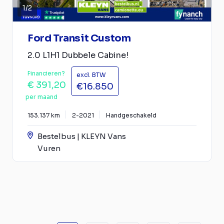
1
/
2
Ford Transit Custom
2.0 L1H1 Dubbele Cabine!
Financieren?
excl. BTW
€ 391,20
€16.850
per maand
153.137 km
2-2021
Handgeschakeld
Bestelbus | KLEYN Vans
Vuren