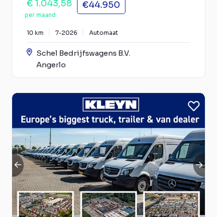
€ 1.043,58
€44.950
per maand
10 km
7-2026
Automaat
Schel Bedrijfswagens B.V.
Angerlo