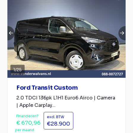
1
/
25
Ford Transit Custom
2.0 TDCI 136pk L1H1 Euro6 Airco | Camera
| Apple Carplay...
Financieren?
excl. BTW
€ 670,96
€28.900
per maand