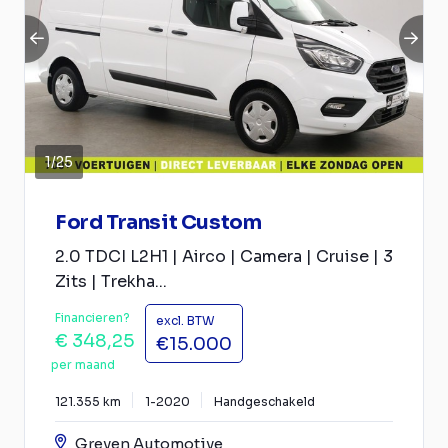
1
/
25
Ford Transit Custom
2.0 TDCI L2H1 | Airco | Camera | Cruise | 3
Zits | Trekha...
Financieren?
excl. BTW
€ 348,25
€15.000
per maand
121.355 km
1-2020
Handgeschakeld
Greven Automotive