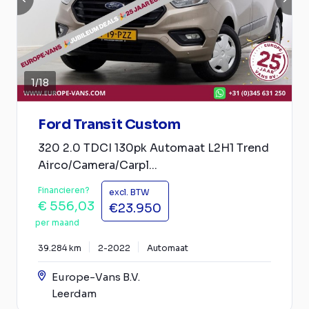
1
/
18
Ford Transit Custom
320 2.0 TDCI 130pk Automaat L2H1 Trend
Airco/Camera/Carpl...
Financieren?
excl. BTW
€ 556,03
€23.950
per maand
39.284 km
2-2022
Automaat
Europe-Vans B.V.
Leerdam