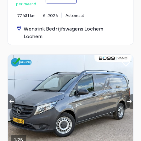
per maand
77.431 km
6-2023
Automaat
Wensink Bedrijfswagens Lochem
Lochem
1
/
25