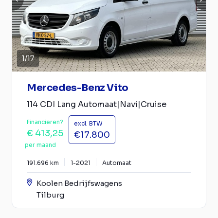
1
/
17
Mercedes-Benz Vito
114 CDI Lang Automaat|Navi|Cruise
Financieren?
excl. BTW
€ 413,25
€17.800
per maand
191.696 km
1-2021
Automaat
Koolen Bedrijfswagens
Tilburg