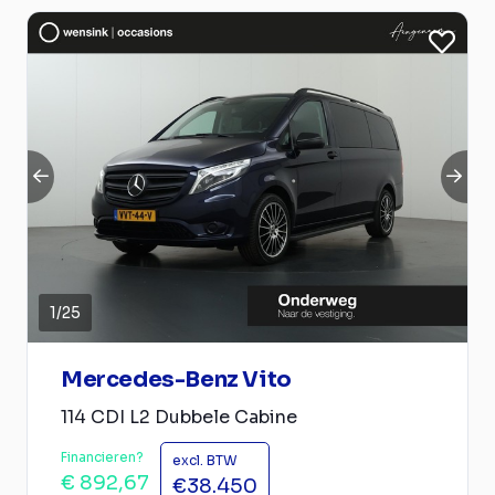
1
/
25
Mercedes-Benz Vito
114 CDI L2 Dubbele Cabine
Financieren?
excl. BTW
€ 892,67
€38.450