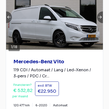
1
/
18
Mercedes-Benz Vito
119 CDI / Automaat / Lang / Led-Xenon /
3-pers / PDC / Cr...
Financieren?
excl. BTW
€ 532,82
€22.950
per maand
120.477 km
6-2020
Automaat