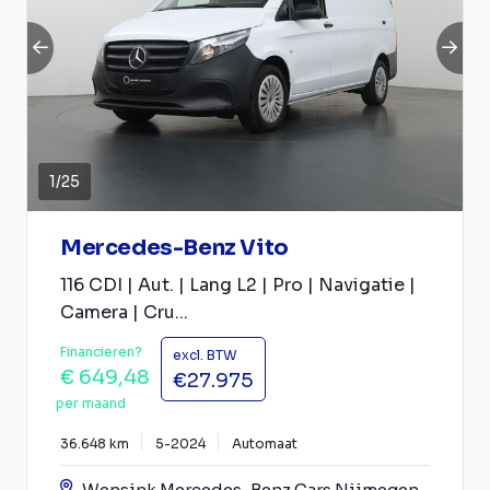
1
/
25
Mercedes-Benz Vito
116 CDI | Aut. | Lang L2 | Pro | Navigatie |
Camera | Cru...
Financieren?
excl. BTW
€ 649,48
€27.975
per maand
36.648 km
5-2024
Automaat
Wensink Mercedes-Benz Cars Nijmegen