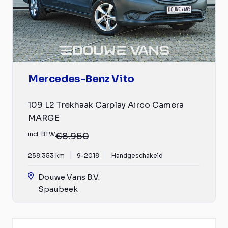
Mercedes-Benz Vito
109 L2 Trekhaak Carplay Airco Camera
MARGE
incl. BTW
€8.950
258.353 km
9-2018
Handgeschakeld
Douwe Vans B.V.
Spaubeek