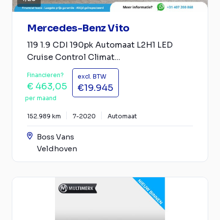
Mercedes-Benz Vito
119 1.9 CDI 190pk Automaat L2H1 LED
Cruise Control Climat...
Financieren?
excl. BTW
€ 463,05
€19.945
per maand
152.989 km
7-2020
Automaat
Boss Vans
Veldhoven