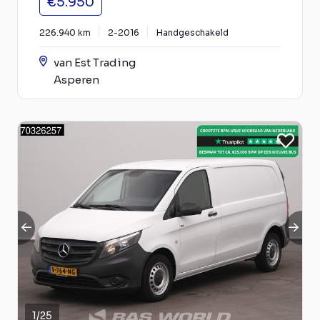
€5.950
226.940 km
2-2016
Handgeschakeld
van Est Trading
Asperen
1
/
25