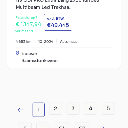
119 CDI PRO Extra Lang 2xSchuifdeur
Multibeam Led Trekhaa...
Financieren?
excl. BTW
€ 1.147,94
€49.445
per maand
4.653 km
10-2024
Automaat
busvan
Raamsdonksveer
2
3
4
5
1