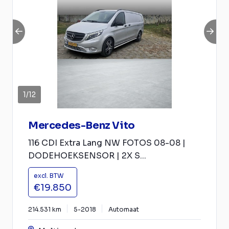
1
/
12
Mercedes-Benz Vito
116 CDI Extra Lang NW FOTOS 08-08 |
DODEHOEKSENSOR | 2X S...
excl. BTW
€19.850
214.531 km
5-2018
Automaat