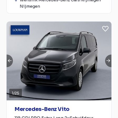
Nijmegen
1
/
25
Mercedes-Benz Vito