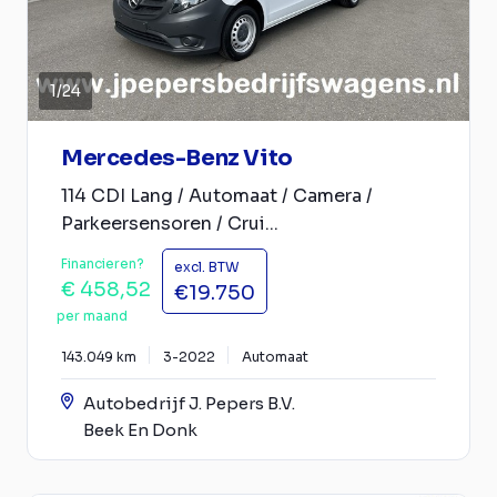
1
/
24
Mercedes-Benz Vito
114 CDI Lang / Automaat / Camera /
Parkeersensoren / Crui...
Financieren?
excl. BTW
€ 458,52
€19.750
per maand
143.049 km
3-2022
Automaat
Autobedrijf J. Pepers B.V.
Beek En Donk