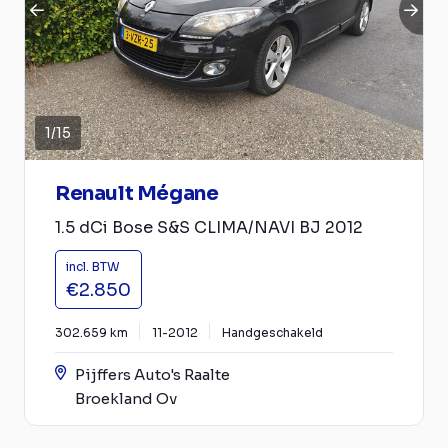
1
/
15
Renault Mégane
1.5 dCi Bose S&S CLIMA/NAVI BJ 2012
incl. BTW
€2.850
302.659 km
11-2012
Handgeschakeld
Pijffers Auto's Raalte
Broekland Ov