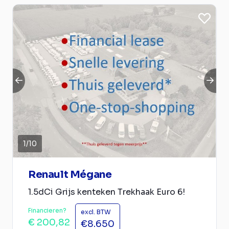
1
/
10
Renault Mégane
1.5dCi Grijs kenteken Trekhaak Euro 6!
Financieren?
excl. BTW
€ 200,82
€8.650