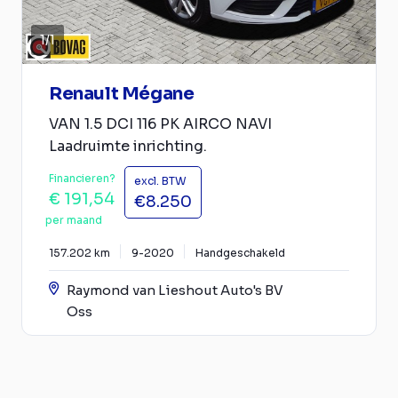
1
/
1
Renault Mégane
VAN 1.5 DCI 116 PK AIRCO NAVI
Laadruimte inrichting.
Financieren?
excl. BTW
€ 191,54
€8.250
per maand
157.202 km
9-2020
Handgeschakeld
Raymond van Lieshout Auto's BV
Oss