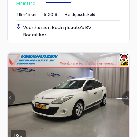
per maand
115.445 km
5-2018
Handgeschakeld
Veenhuizen Bedrijfsauto's BV
Boerakker
1
/
20