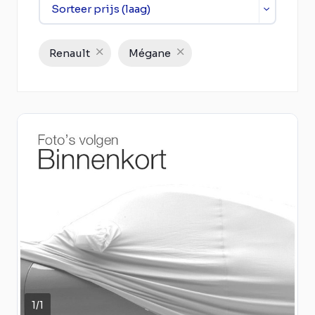
Renault
Mégane
1
/
1