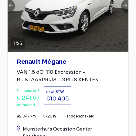
1
/
25
Renault Mégane
VAN 1.5 dCi 110 Expression -
RIJKLAARPRIJS - GRIJS KENTEK...
Financieren?
excl. BTW
€ 241,57
€10.405
per maand
92.047 km
5-2019
Handgeschakeld
Munsterhuis Occasion Center