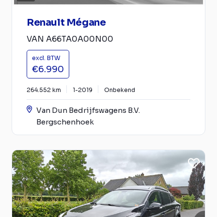
Renault Mégane
VAN A66TA0A00N00
excl. BTW
€6.990
264.552 km
1-2019
Onbekend
Van Dun Bedrijfswagens B.V.
Bergschenhoek