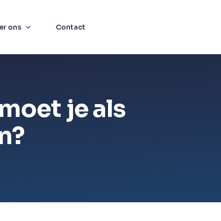
er ons
Contact
moet je als
n?