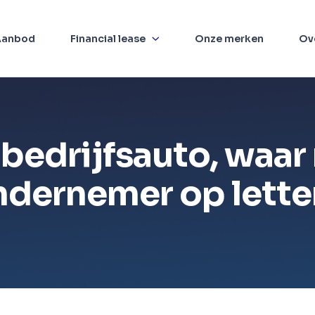
Aanbod
Financial lease
Onze merken
Ov
 bedrijfsauto, waar 
ndernemer op lette