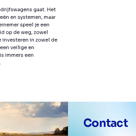
edrijfswagens gaat. Het
ieën en systemen, maar
rnemer speel je een
eid op de weg, zowel
e investeren in zowel de
 een veilige en
 is immers een
.
Contact