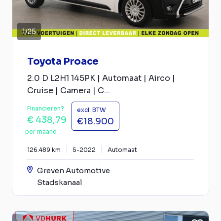
1
/
25
Toyota Proace
2.0 D L2H1 145PK | Automaat | Airco |
Cruise | Camera | C...
Financieren?
excl. BTW
€ 438,79
€18.900
per maand
126.489 km
5-2022
Automaat
Greven Automotive
Stadskanaal