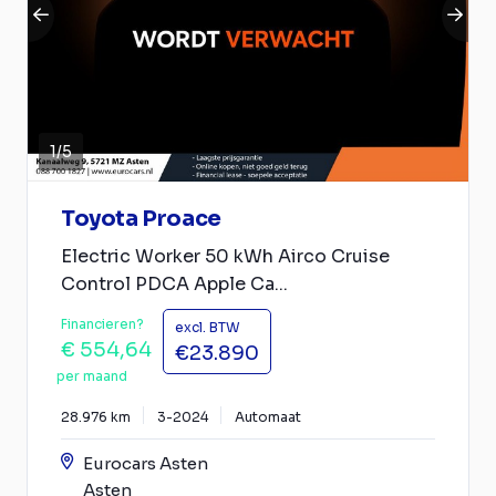
1
/
5
Toyota Proace
Electric Worker 50 kWh Airco Cruise
Control PDCA Apple Ca...
Financieren?
excl. BTW
€ 554,64
€23.890
per maand
28.976 km
3-2024
Automaat
Eurocars Asten
Asten