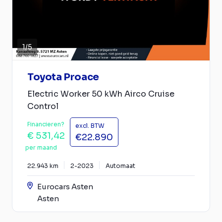
1
/
5
Toyota Proace
Electric Worker 50 kWh Airco Cruise
Control
Financieren?
excl. BTW
€ 531,42
€22.890
per maand
22.943 km
2-2023
Automaat
Eurocars Asten
Asten