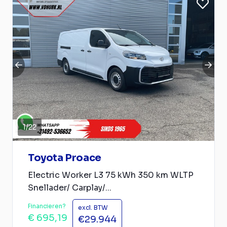
1
/
22
Toyota Proace
Electric Worker L3 75 kWh 350 km WLTP
Snellader/ Carplay/...
Financieren?
excl. BTW
€ 695,19
€29.944