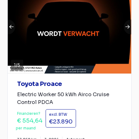
1
/
5
Toyota Proace
Electric Worker 50 kWh Airco Cruise
Control PDCA
Financieren?
excl. BTW
€ 554,64
€23.890
per maand