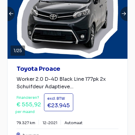
1
/
25
Toyota Proace
Worker 2.0 D-4D Black Line 177pk 2x
Schuifdeur Adaptieve...
Financieren?
excl. BTW
€ 555,92
€23.945
per maand
79.327 km
12-2021
Automaat