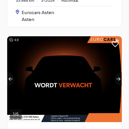
33.868 km
3-2024
Automaat
Eurocars Asten
Asten
1
/
5