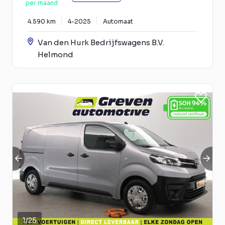
per maand
4.590 km
4-2025
Automaat
Van den Hurk Bedrijfswagens B.V.
Helmond
1
/
25