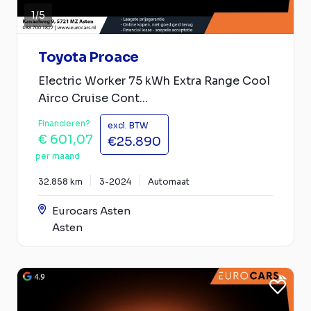
1
/
5
Toyota Proace
Electric Worker 75 kWh Extra Range Cool
Airco Cruise Cont...
Financieren?
excl. BTW
€ 601,07
€25.890
per maand
32.858 km
3-2024
Automaat
Eurocars Asten
Asten