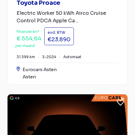
Toyota Proace
Electric Worker 50 kWh Airco Cruise
Control PDCA Apple Ca...
Financieren?
excl. BTW
€ 554,64
€23.890
per maand
31.399 km
3-2024
Automaat
Eurocars Asten
Asten