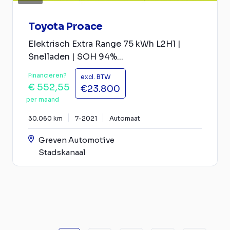
Toyota Proace
Elektrisch Extra Range 75 kWh L2H1 |
Snelladen | SOH 94%...
Financieren?
excl. BTW
€ 552,55
€23.800
per maand
30.060 km
7-2021
Automaat
Greven Automotive
Stadskanaal