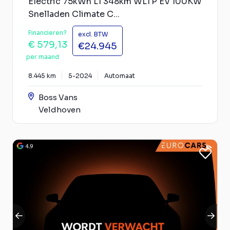
Electric 75kWh L1 348km WLTP EV 100KW
Snelladen Climate C...
Financieren?
excl. BTW
€ 579,13
€24.945
per maand
8.445 km
5-2024
Automaat
Boss Vans
Veldhoven