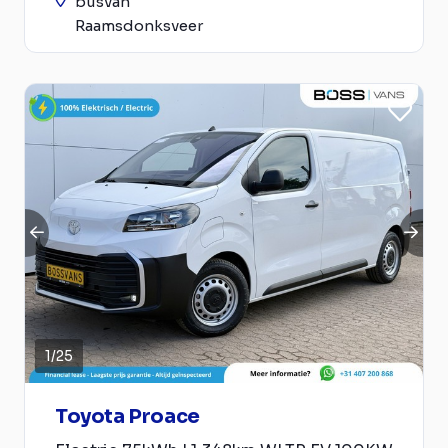
busvan
Raamsdonksveer
1
/
25
Toyota Proace