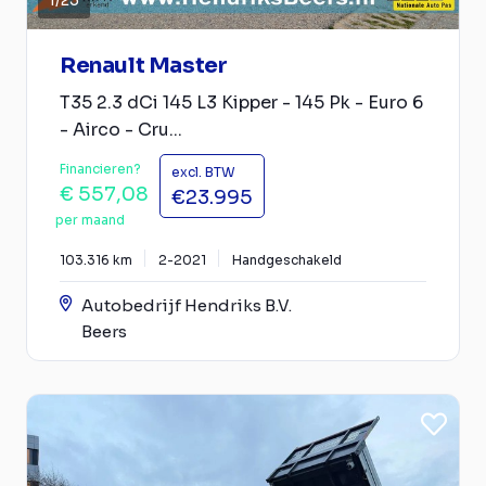
Renault Master
T35 2.3 dCi 145 L3 Kipper - 145 Pk - Euro 6
- Airco - Cru...
Financieren?
excl. BTW
€ 557,08
€23.995
per maand
103.316 km
2-2021
Handgeschakeld
Autobedrijf Hendriks B.V.
Beers