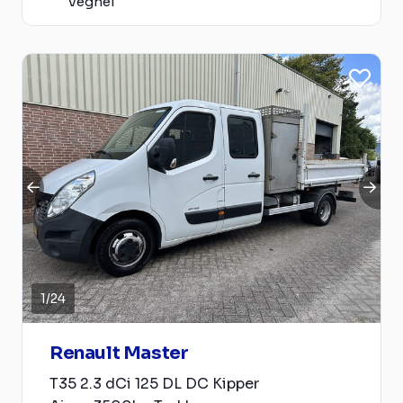
Veghel
1
/
24
Renault Master
T35 2.3 dCi 125 DL DC Kipper