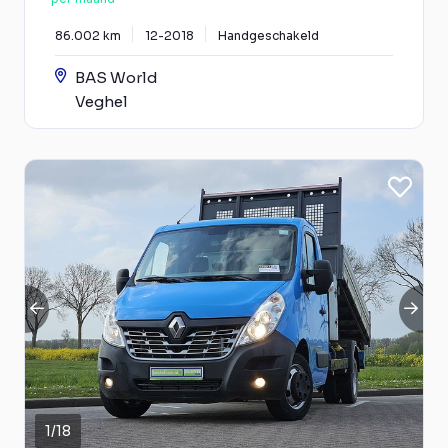
86.002 km
12-2018
Handgeschakeld
BAS World
Veghel
1
/
18