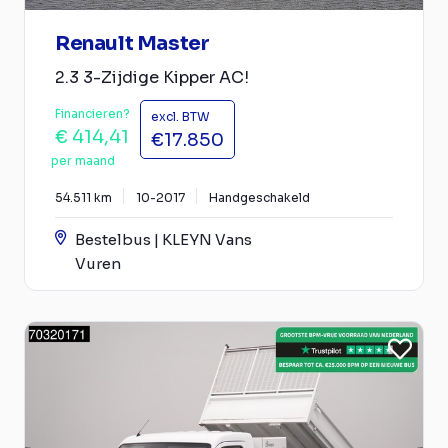
Renault Master
2.3 3-Zijdige Kipper AC!
Financieren?
excl. BTW
€ 414,41
€17.850
per maand
54.511 km
10-2017
Handgeschakeld
Bestelbus | KLEYN Vans
Vuren