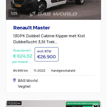
1
/
25
Renault Master
130PK Dubbel Cabine Kipper met Kist
Dubbellucht 3,5t Trek...
Financieren?
excl. BTW
€ 624,52
€26.900
per maand
84.949 km
11-2022
Handgeschakeld
BAS World
Veghel