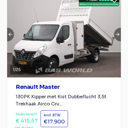
1
/
25
Renault Master
130PK Kipper met Kist Dubbellucht 3,5t
Trekhaak Airco Cru...
Financieren?
excl. BTW
€ 415,57
€17.900
per maand