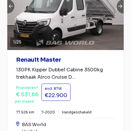
1
/
25
Renault Master
130PK Kipper Dubbel Cabine 3500kg
trekhaak Airco Cruise D...
Financieren?
excl. BTW
€ 531,66
€22.900
per maand
77.526 km
7-2020
Handgeschakeld
BAS World