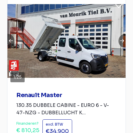
1
/
25
Renault Master
130.35 DUBBELE CABINE - EURO 6 - V-
47-NZG - DUBBELLUCHT K...
Financieren?
excl. BTW
€ 810,25
€34.900