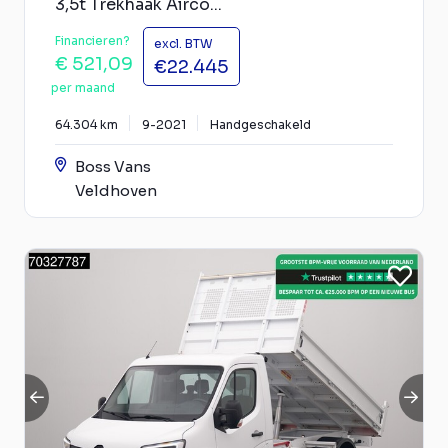
3,5t Trekhaak Airco...
Financieren?
excl. BTW
€ 521,09
€22.445
per maand
64.304 km
9-2021
Handgeschakeld
Boss Vans
Veldhoven