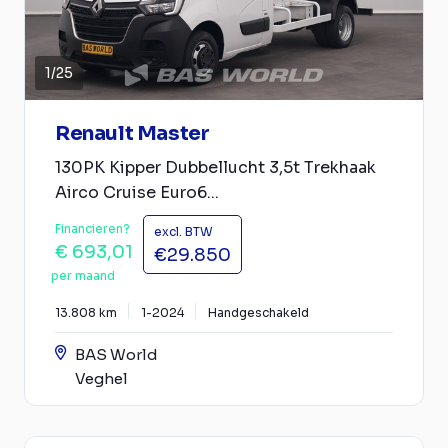
1
/
25
Renault Master
130PK Kipper Dubbellucht 3,5t Trekhaak
Airco Cruise Euro6...
Financieren?
excl. BTW
€ 693,01
€29.850
per maand
13.808 km
1-2024
Handgeschakeld
BAS World
Veghel