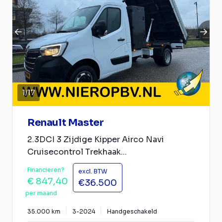
1
/
17
Renault Master
2.3DCI 3 Zijdige Kipper Airco Navi
Cruisecontrol Trekhaak...
Financieren?
excl. BTW
€ 847,40
€36.500
per maand
35.000 km
3-2024
Handgeschakeld