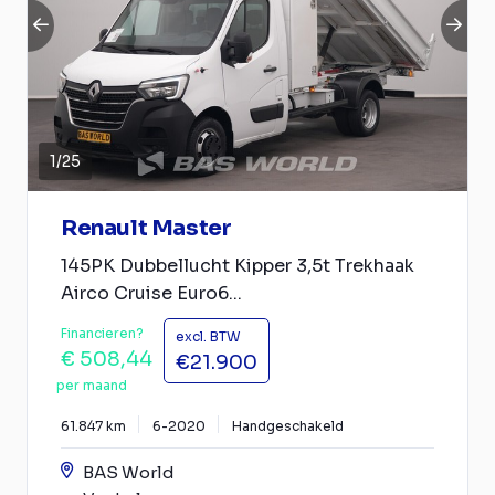
1
/
25
Renault Master
145PK Dubbellucht Kipper 3,5t Trekhaak
Airco Cruise Euro6...
Financieren?
excl. BTW
€ 508,44
€21.900
per maand
61.847 km
6-2020
Handgeschakeld
BAS World