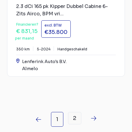
2.3 dCi 165 pk Kipper Dubbel Cabine 6-
Zits Airco, BPM vri...
Financieren?
excl. BTW
€ 831,15
€35.800
per maand
350 km
5-2024
Handgeschakeld
Lenferink Auto's B.V.
Almelo
2
1