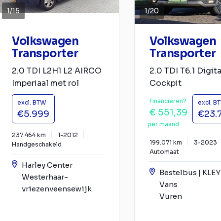
1
/
15
1
/
20
Volkswagen
Volkswagen
Transporter
Transporter
2.0 TDI L2H1 L2 AIRCO
2.0 TDI T6.1 Digita
Imperiaal met rol
Cockpit
Financieren?
excl. BTW
excl. B
€ 551,39
€5.999
€23.
per maand
237.464 km
1-2012
199.071 km
3-2023
Handgeschakeld
Automaat
Harley Center
Bestelbus | KLE
Westerhaar-
Vans
vriezenveensewijk
Vuren