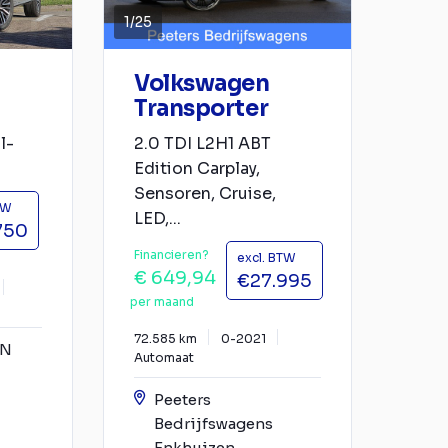
1
/
25
Volkswagen
Transporter
l-
2.0 TDI L2H1 ABT
Edition Carplay,
Sensoren, Cruise,
TW
LED,...
750
Financieren?
excl. BTW
€ 649,94
€27.995
per maand
72.585 km
0-2021
YN
Automaat
Peeters
Bedrijfswagens
Enkhuizen