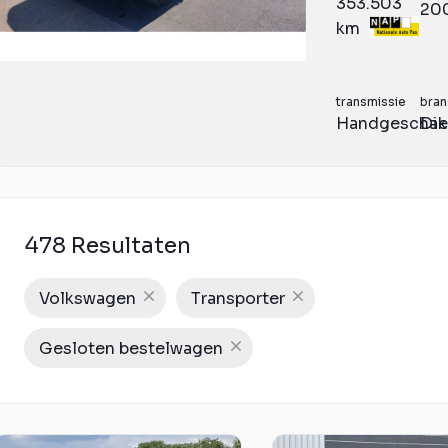
353.503
20
km
transmissie
bran
Handgeschak
Die
478 Resultaten
Volkswagen
Transporter
Gesloten bestelwagen