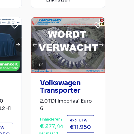
1
/
2
Volkswagen
Transporter
.0
2.0TDI Imperiaal Euro
 L2H1
6!
Financieren?
excl. BTW
€ 277,44
€11.950
BTW
per maand