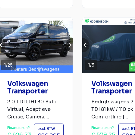
1
/
25
1
/
3
Volkswagen
Volkswagen
Transporter
Transporter
2.0 TDI L1H1 30 Bulli
Bedrijfswagens 2
Virtual, Adaptieve
TDI 81 kW / 110 pk
Cruise, Camera,...
Comfortline |...
Financieren?
Financieren?
excl. BTW
excl. 
€ 626,73
€ 579,25