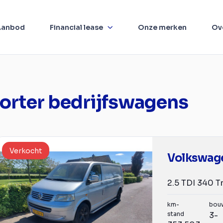
Aanbod
Financial lease
Onze merken
Ov
orter bedrijfswagens
Verkocht
km-
bou
stand
3-