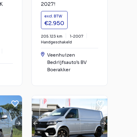
K
2027!
excl. BTW
€2.950
205.123 km
1-2007
Handgeschakeld
Veenhuizen
Bedrijfsauto's BV
Boerakker