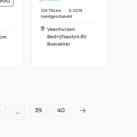
950
129.734 km
5-2019
Handgeschakeld
Veenhuizen
Bedrijfsauto's BV
oom
Boerakker
6
39
40
...