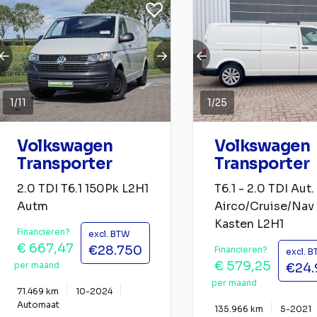
1
/
11
1
/
25
Volkswagen
Volkswagen
Transporter
Transporter
2.0 TDI T6.1 150Pk L2H1
T6.1 - 2.0 TDI Aut
Autm
Airco/Cruise/Nav
Kasten L2H1
Financieren?
excl. BTW
€ 667,47
€28.750
Financieren?
excl. 
€ 579,25
per maand
€24.
per maand
71.469 km
10-2024
Automaat
135.966 km
5-2021