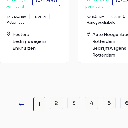
€26.995
€24.
per maand
per maand
135.463 km
11-2021
32.848 km
2-2024
Automaat
Handgeschakeld
Peeters
Auto Hoogenb
Bedrijfswagens
Rotterdam
Enkhuizen
Bedrijfswagens
Rotterdam
2
3
4
5
1