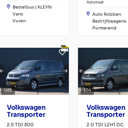
Automaat
Bestelbus | KLEYN
Vans
Auto Robben
Vuren
Bedrijfswagens
Purmerend
1
/
25
1
/
14
Volkswagen
Volkswagen
Transporter
Transporter
2.5 TDI 300
2.0 TDI L2H1 DC