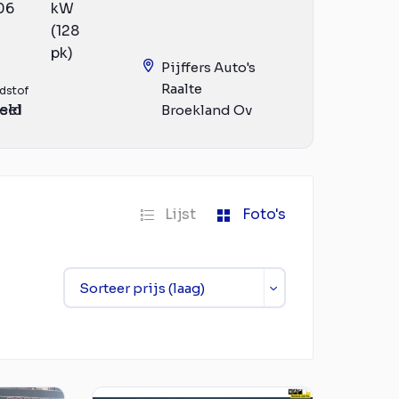
06
kW
(128
pk)
Pijffers Auto's
Raalte
dstof
eld
sel
Broekland Ov
Lijst
Foto's