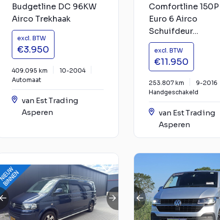
Budgetline DC 96KW
Comfortline 150P
Airco Trekhaak
Euro 6 Airco
Schuifdeur...
excl. BTW
€3.950
excl. BTW
€11.950
409.095 km
10-2004
Automaat
253.807 km
9-2016
Handgeschakeld
van Est Trading
Asperen
van Est Trading
Asperen