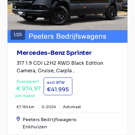
1
/
25
Mercedes-Benz Sprinter
317 1.9 CDI L2H2 RWD Black Edition
Camera, Cruise, Carpla...
Financieren?
excl. BTW
€ 974,97
€41.995
per maand
67.154 km
0-2024
Automaat
Peeters Bedrijfswagens
Enkhuizen