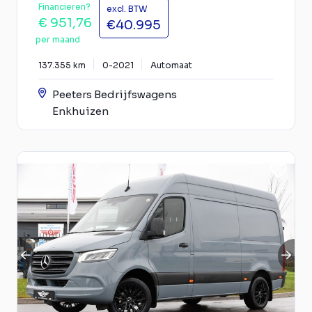
Financieren?
excl. BTW
€ 951,76
€40.995
per maand
137.355 km
0-2021
Automaat
Peeters Bedrijfswagens
Enkhuizen