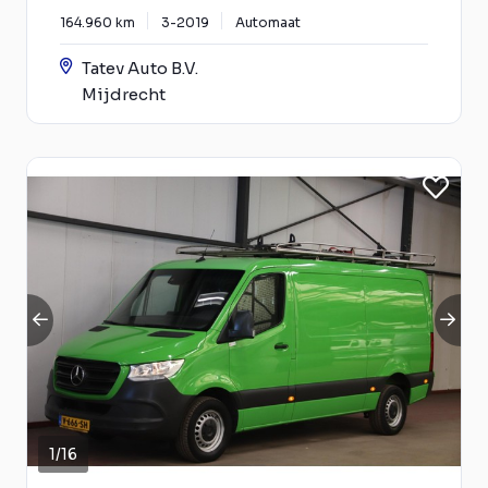
164.960 km
3-2019
Automaat
Tatev Auto B.V.
Mijdrecht
1
/
16