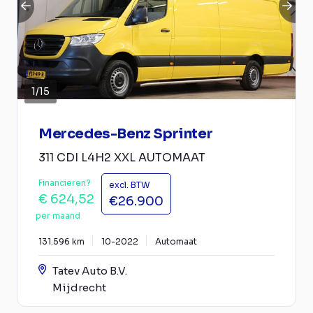
1
/
15
Mercedes-Benz Sprinter
311 CDI L4H2 XXL AUTOMAAT
Financieren?
excl. BTW
€ 624,52
€26.900
per maand
131.596 km
10-2022
Automaat
Tatev Auto B.V.
Mijdrecht