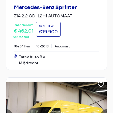
Mercedes-Benz Sprinter
314 2.2 CDI L2H1 AUTOMAAT
Financieren?
excl. BTW
€ 462,01
€19.900
per maand
184.541 km
10-2018
Automaat
Tatev Auto B.V.
Mijdrecht