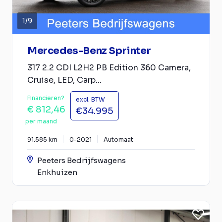
1
/
9
Mercedes-Benz Sprinter
317 2.2 CDI L2H2 PB Edition 360 Camera,
Cruise, LED, Carp...
Financieren?
excl. BTW
€ 812,46
€34.995
per maand
91.585 km
0-2021
Automaat
Peeters Bedrijfswagens
Enkhuizen