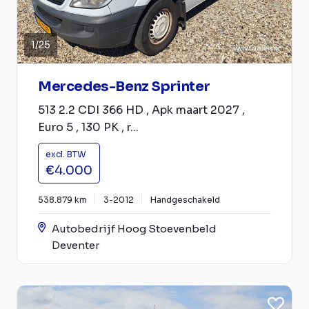
1
/
25
Mercedes-Benz Sprinter
513 2.2 CDI 366 HD , Apk maart 2027 ,
Euro 5 , 130 PK , r...
excl. BTW
€4.000
538.879 km
3-2012
Handgeschakeld
Autobedrijf Hoog Stoevenbeld
Deventer