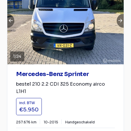
1
/
24
Mercedes-Benz Sprinter
bestel 210 2.2 CDI 325 Economy airco
L1H1
incl. BTW
€5.950
257.676 km
10-2015
Handgeschakeld