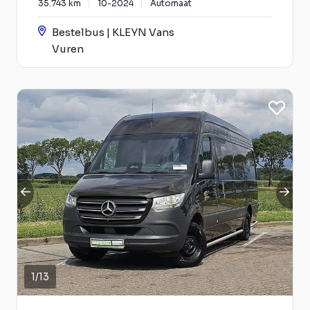
35.743 km
10-2024
Automaat
Bestelbus | KLEYN Vans
Vuren
1
/
13