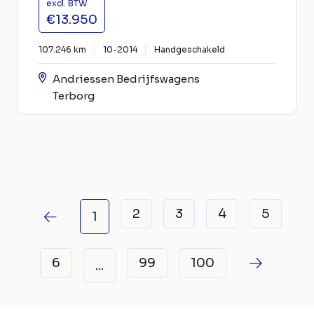
excl. BTW
€13.950
107.246 km
10-2014
Handgeschakeld
Andriessen Bedrijfswagens
Terborg
2
3
4
5
1
6
99
100
...