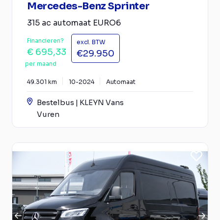
Mercedes-Benz Sprinter
315 ac automaat EURO6
Financieren?
excl. BTW
€ 695,33
€29.950
per maand
49.301 km
10-2024
Automaat
Bestelbus | KLEYN Vans
Vuren