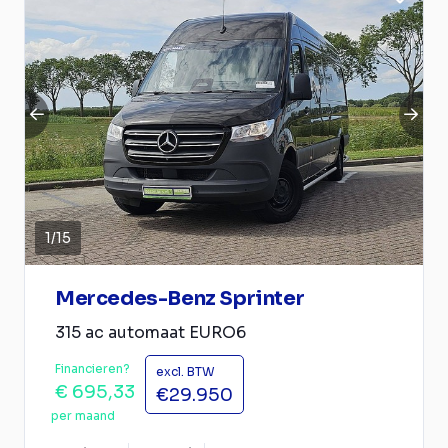
1
/
15
Mercedes-Benz Sprinter
315 ac automaat EURO6
Financieren?
excl. BTW
€ 695,33
€29.950
per maand