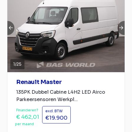
1
/
25
Renault Master
135PK Dubbel Cabine L4H2 LED Airco
Parkeersensoren Werkpl...
Financieren?
excl. BTW
€ 462,01
€19.900
per maand