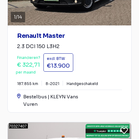
1
/
14
Renault Master
2.3 DCI 150 L3H2
Financieren?
excl. BTW
€ 322,71
€13.900
per maand
187.855 km
8-2021
Handgeschakeld
Bestelbus | KLEYN Vans
Vuren