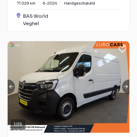
71.029 km
6-2024
Handgeschakeld
BAS World
Veghel
1
/
25