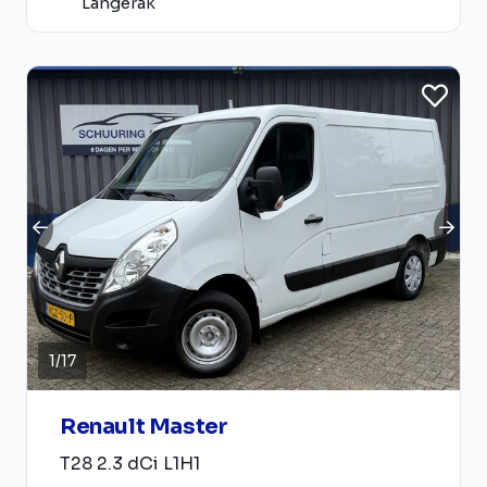
Langerak
1
/
17
Renault Master
T28 2.3 dCi L1H1