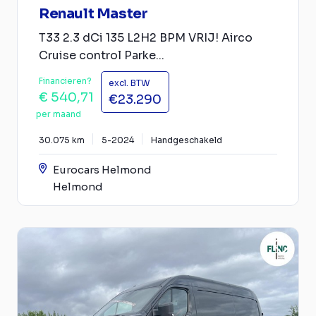
Renault Master
T33 2.3 dCi 135 L2H2 BPM VRIJ! Airco
Cruise control Parke...
Financieren?
excl. BTW
€ 540,71
€23.290
per maand
30.075 km
5-2024
Handgeschakeld
Eurocars Helmond
Helmond