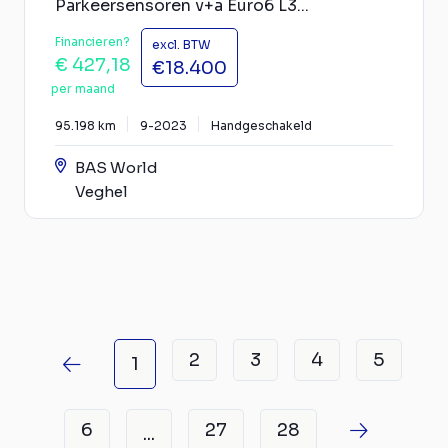
Parkeersensoren v+a Euro6 L3...
Financieren?
excl. BTW
€ 427,18
€18.400
per maand
95.198 km
9-2023
Handgeschakeld
BAS World
Veghel
2
3
4
5
1
6
27
28
...