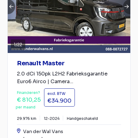
1
/
22
Renault Master
2.0 dCi 150pk L2H2 Fabrieksgarantie
Euro6 Airco | Camera...
Financieren?
excl. BTW
€ 810,25
€34.900
per maand
29.976 km
12-2024
Handgeschakeld
Van der Wal Vans