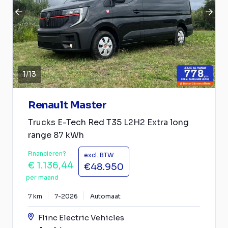
1
/
13
Renault Master
Trucks E-Tech Red T35 L2H2 Extra long
range 87 kWh
Financieren?
excl. BTW
€ 1.136,44
€48.950
per maand
7 km
7-2026
Automaat
Flinc Electric Vehicles