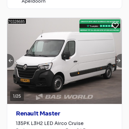
Apeldoorn
1
/
25
Renault Master
135PK L3H2 LED Airco Cruise