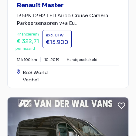
Renault Master
135PK L2H2 LED Airco Cruise Camera
Parkeersensoren v+a Eu...
Financieren?
excl. BTW
€ 322,71
€13.900
per maand
124.100 km
10-2019
Handgeschakeld
BAS World
Veghel