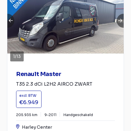
1
/
13
Renault Master
T35 2.3 dCi L2H2 AIRCO ZWART
excl. BTW
€6.949
205.935 km
9-2011
Handgeschakeld
Harley Center