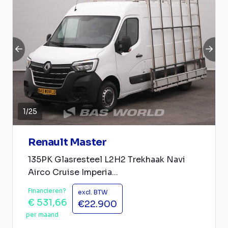
1
/
25
Renault Master
135PK Glasresteel L2H2 Trekhaak Navi
Airco Cruise Imperia...
Financieren?
excl. BTW
€ 531,66
€22.900
per maand