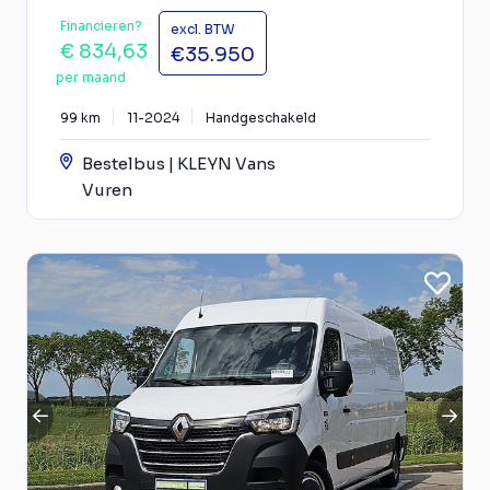
Financieren?
excl. BTW
€ 834,63
€35.950
per maand
99 km
11-2024
Handgeschakeld
Bestelbus | KLEYN Vans
Vuren