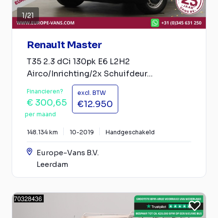
1
/
21
Renault Master
T35 2.3 dCi 130pk E6 L2H2
Airco/Inrichting/2x Schuifdeur...
Financieren?
excl. BTW
€ 300,65
€12.950
per maand
148.134 km
10-2019
Handgeschakeld
Europe-Vans B.V.
Leerdam