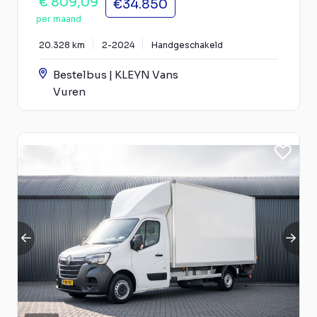
€ 809,09
€34.850
per maand
20.328 km
2-2024
Handgeschakeld
Bestelbus | KLEYN Vans
Vuren