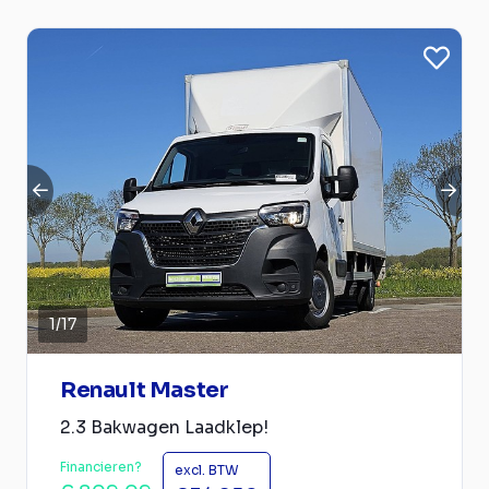
1
/
17
Renault Master
2.3 Bakwagen Laadklep!
Financieren?
excl. BTW