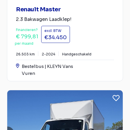
Renault Master
2.3 Bakwagen Laadklep!
Financieren?
excl. BTW
€ 799,81
€34.450
per maand
26.503 km
2-2024
Handgeschakeld
Bestelbus | KLEYN Vans
Vuren