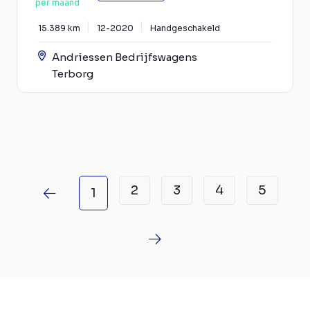
per maand
15.389 km
12-2020
Handgeschakeld
Andriessen Bedrijfswagens
Terborg
2
3
4
5
1