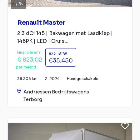
1
/
25
Renault Master
2.3 dCi 145 | Bakwagen met Laadklep |
146PK | LED | Cruis...
Financieren?
excl. BTW
€ 823,02
€35.450
per maand
38.305 km
2-2024
Handgeschakeld
Andriessen Bedrijfswagens
Terborg