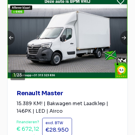
1
/
23
Renault Master
15.389 KM! | Bakwagen met Laadklep |
146PK | LED | Airco
Financieren?
excl. BTW
€ 672,12
€28.950