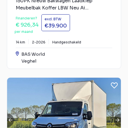
150PK Nieuw Bakwagen Laadklep
Meubelbak Koffer LBW Neu Ai...
Financieren?
excl. BTW
€ 926,34
€39.900
per maand
14 km
2-2026
Handgeschakeld
BAS World
Veghel