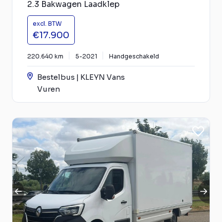
2.3 Bakwagen Laadklep
excl. BTW
€17.900
220.640 km
5-2021
Handgeschakeld
Bestelbus | KLEYN Vans
Vuren