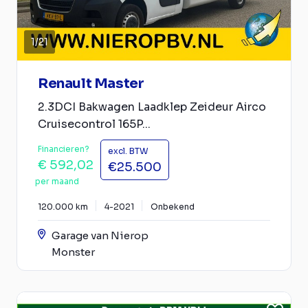
1
/
21
Renault Master
2.3DCI Bakwagen Laadklep Zeideur Airco
Cruisecontrol 165P...
Financieren?
excl. BTW
€ 592,02
€25.500
per maand
120.000 km
4-2021
Onbekend
Garage van Nierop
Monster