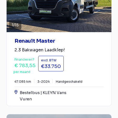
1
/
15
Renault Master
2.3 Bakwagen Laadklep!
Financieren?
excl. BTW
€ 783,55
€33.750
per maand
47.085 km
3-2024
Handgeschakeld
Bestelbus | KLEYN Vans
Vuren