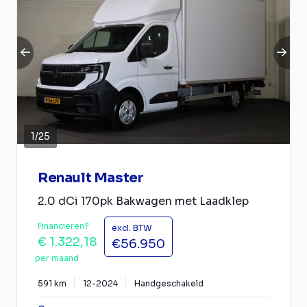
1
/
25
Renault Master
2.0 dCi 170pk Bakwagen met Laadklep
Financieren?
excl. BTW
€ 1.322,18
€56.950
per maand
591 km
12-2024
Handgeschakeld