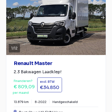
1
/
12
Renault Master
2.3 Bakwagen Laadklep!
Financieren?
excl. BTW
€ 809,09
€34.850
per maand
13.879 km
8-2022
Handgeschakeld