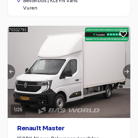
Bestelbus | KLEYN Vans
Vuren
1
/
25
Renault Master