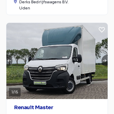
Derks Bedrijfswagens B.V.
Uden
1
/
15
Renault Master