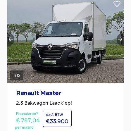
1
/
12
Renault Master
2.3 Bakwagen Laadklep!
Financieren?
excl. BTW
€ 787,04
€33.900
per maand