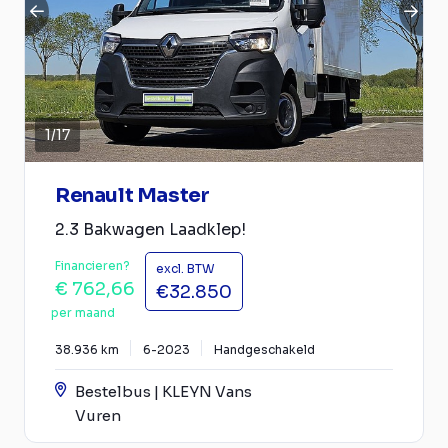
1
/
17
Renault Master
2.3 Bakwagen Laadklep!
Financieren?
excl. BTW
€ 762,66
€32.850
per maand
38.936 km
6-2023
Handgeschakeld
Bestelbus | KLEYN Vans
Vuren