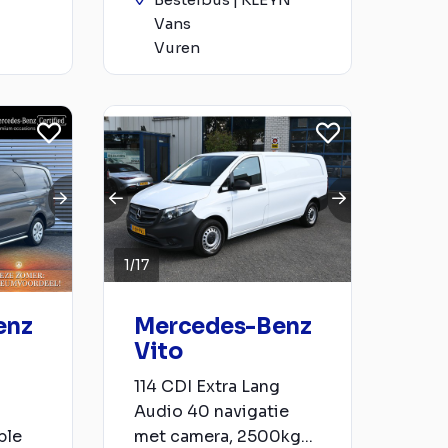
Vans
Vuren
1
/
17
enz
Mercedes-Benz
Vito
114 CDI Extra Lang
Audio 40 navigatie
ple
met camera, 2500kg...