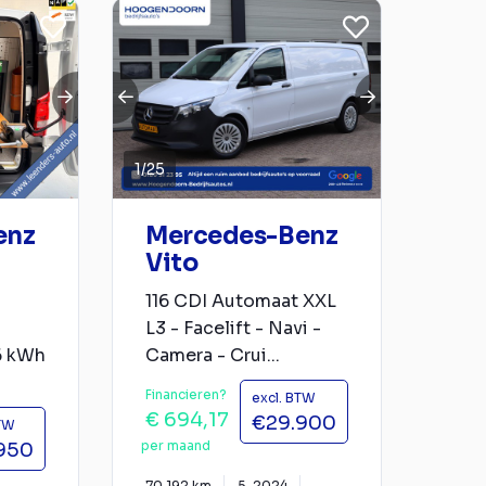
1
/
25
enz
Mercedes-Benz
Vito
116 CDI Automaat XXL
L3 - Facelift - Navi -
6 kWh
Camera - Crui...
Financieren?
excl. BTW
€ 694,17
€29.900
BTW
per maand
950
70.192 km
5-2024