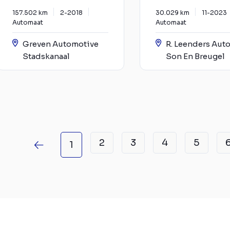
157.502 km
2-2018
30.029 km
11-2023
Automaat
Automaat
Greven Automotive
R. Leenders Auto
Stadskanaal
Son En Breugel
2
3
4
5
1