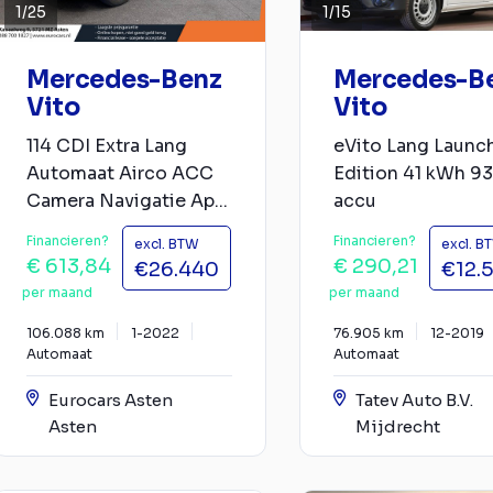
1
/
25
1
/
15
Mercedes-Benz
Mercedes-B
Vito
Vito
114 CDI Extra Lang
eVito Lang Launc
Automaat Airco ACC
Edition 41 kWh 9
Camera Navigatie Ap...
accu
Financieren?
Financieren?
excl. BTW
excl. B
€ 613,84
€ 290,21
€26.440
€12.
per maand
per maand
106.088 km
1-2022
76.905 km
12-2019
Automaat
Automaat
Eurocars Asten
Tatev Auto B.V.
Asten
Mijdrecht