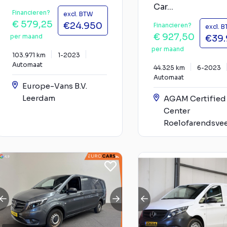
Car...
Financieren?
excl. BTW
€ 579,25
€24.950
Financieren?
excl. 
€ 927,50
per maand
€39
per maand
103.971 km
1-2023
Automaat
44.325 km
6-2023
Automaat
Europe-Vans B.V.
Leerdam
AGAM Certified
Center
Roelofarendsve