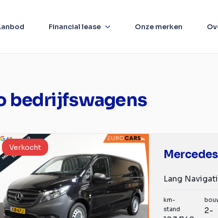
Aanbod
Financial lease
Onze merken
Ov
o bedrijfswagens
Verkocht
Mercedes
km-
bou
stand
2-