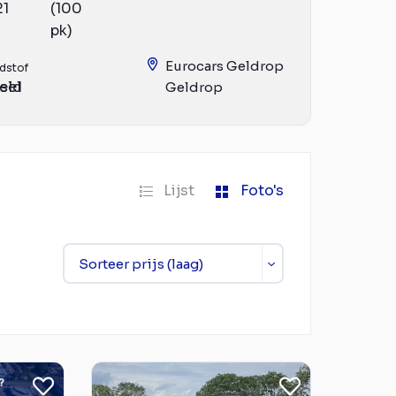
21
(100
pk)
Eurocars Geldrop
dstof
eld
sel
Geldrop
Lijst
Foto's