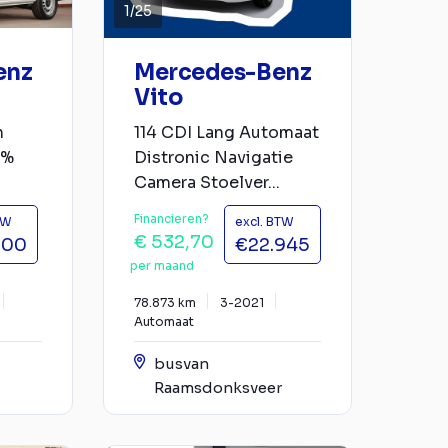
1
/
25
enz
Mercedes-Benz
Vito
h
114 CDI Lang Automaat
3%
Distronic Navigatie
Camera Stoelver...
Financieren?
TW
excl. BTW
€ 532,70
500
€22.945
per maand
78.873 km
3-2021
Automaat
busvan
Raamsdonksveer