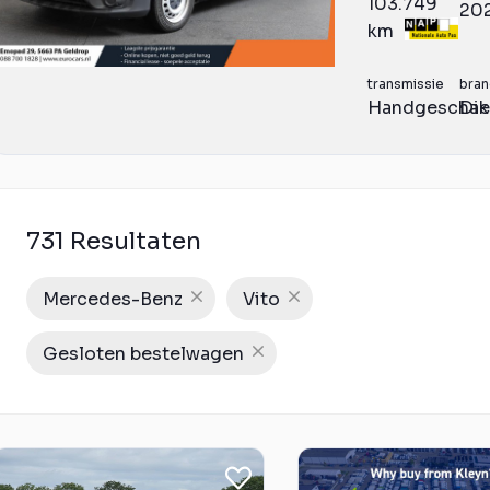
103.749
20
km
transmissie
bran
Handgeschak
Die
731 Resultaten
Mercedes-Benz
Vito
Gesloten bestelwagen