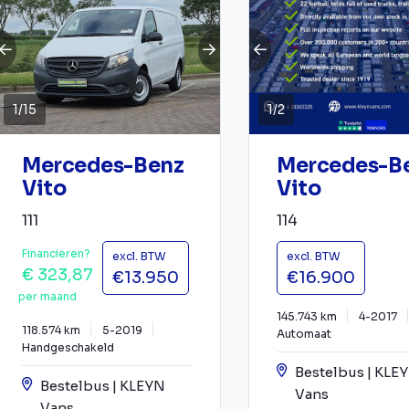
1
/
15
1
/
2
Mercedes-Benz
Mercedes-B
Vito
Vito
111
114
Financieren?
excl. BTW
excl. BTW
€ 323,87
€13.950
€16.900
per maand
145.743 km
4-2017
118.574 km
5-2019
Automaat
Handgeschakeld
Bestelbus | KLE
Bestelbus | KLEYN
Vans
Vans