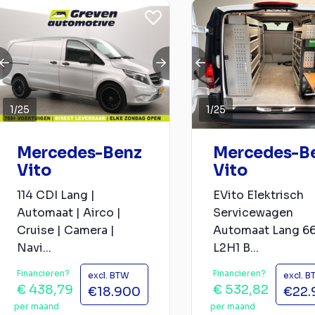
1
/
25
1
/
25
Mercedes-Benz
Mercedes-B
Vito
Vito
114 CDI Lang |
EVito Elektrisch
Automaat | Airco |
Servicewagen
Cruise | Camera |
Automaat Lang 6
Navi...
L2H1 B...
Financieren?
Financieren?
excl. BTW
excl. 
€ 438,79
€ 532,82
€18.900
€22.
per maand
per maand