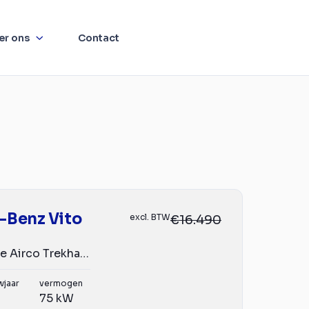
er ons
Contact
-Benz Vito
excl. BTW
€16.490
Lang Navigatie Airco Trekhaak 3-zits Bluetooth Euro6 *
wjaar
vermogen
75 kW