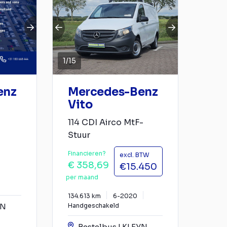
1
/
15
enz
Mercedes-Benz
Vito
114 CDI Airco MtF-
Stuur
Financieren?
excl. BTW
€ 358,69
€15.450
per maand
134.613 km
6-2020
YN
Handgeschakeld
Bestelbus | KLEYN