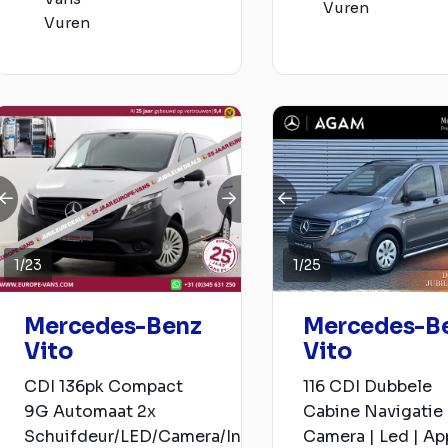
Vuren
Vuren
1
/
23
1
/
25
Mercedes-Benz
Mercedes-B
Vito
Vito
CDI 136pk Compact
116 CDI Dubbele
9G Automaat 2x
Cabine Navigatie
Schuifdeur/LED/Camera/In...
Camera | Led | Ap