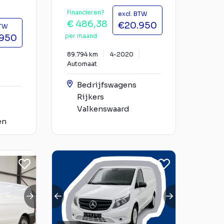
Financieren?
excl. BTW
€ 486,38
€20.950
BTW
per maand
.950
89.794 km
4-2020
Automaat
Bedrijfswagens
Rijkers
Valkenswaard
en