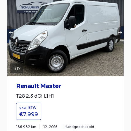
1
/
17
Renault Master
T28 2.3 dCi L1H1
excl. BTW
€7.999
136.932 km
12-2016
Handgeschakeld