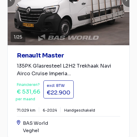
1
/
25
Renault Master
135PK Glasresteel L2H2 Trekhaak Navi
Airco Cruise Imperia...
Financieren?
excl. BTW
€ 531,66
€22.900
per maand
71.029 km
6-2024
Handgeschakeld
BAS World
Veghel