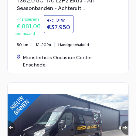
T35 2.0 dCi 170 L2H2 Extra - All
Seasonbanden - Achteruit...
Financieren?
excl. BTW
€ 881,06
€37.950
per maand
50 km
12-2024
Handgeschakeld
Munsterhuis Occasion Center
Enschede