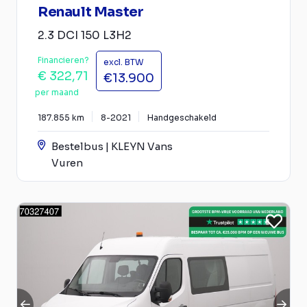
Renault Master
2.3 DCI 150 L3H2
Financieren?
excl. BTW
€ 322,71
€13.900
per maand
187.855 km
8-2021
Handgeschakeld
Bestelbus | KLEYN Vans
Vuren