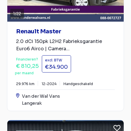
1
/
22
Renault Master
2.0 dCi 150pk L2H2 Fabrieksgarantie
Euro6 Airco | Camera...
Financieren?
excl. BTW
€ 810,25
€34.900
per maand
29.976 km
12-2024
Handgeschakeld
Van der Wal Vans
Langerak