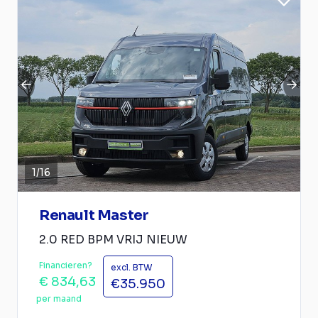
1
/
16
Renault Master
2.0 RED BPM VRIJ NIEUW
Financieren?
excl. BTW
€ 834,63
€35.950
per maand