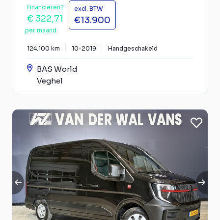
Financieren?
excl. BTW
€ 322,71
€13.900
per maand
124.100 km
10-2019
Handgeschakeld
BAS World
Veghel