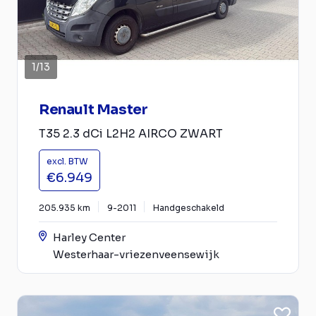
1
/
13
Renault Master
T35 2.3 dCi L2H2 AIRCO ZWART
excl. BTW
€6.949
205.935 km
9-2011
Handgeschakeld
Harley Center
Westerhaar-vriezenveensewijk