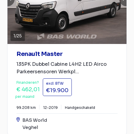
1
/
25
Renault Master
135PK Dubbel Cabine L4H2 LED Airco
Parkeersensoren Werkpl...
Financieren?
excl. BTW
€ 462,01
€19.900
per maand
99.208 km
12-2019
Handgeschakeld
BAS World
Veghel