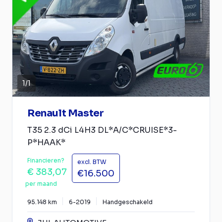
1
/
1
Renault Master
T35 2.3 dCi L4H3 DL*A/C*CRUISE*3-
P*HAAK*
Financieren?
excl. BTW
€ 383,07
€16.500
per maand
95.148 km
6-2019
Handgeschakeld