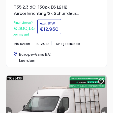
T35 2.3 dCi 130pk E6 L2H2
Airco/Inrichting/2x Schuifdeur...
Financieren?
excl. BTW
€ 300,65
€12.950
per maand
148.134 km
10-2019
Handgeschakeld
Europe-Vans B.V.
Leerdam