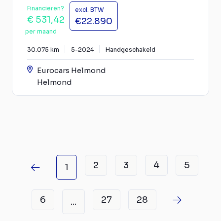
Financieren?
excl. BTW
€ 531,42
€22.890
per maand
30.075 km
5-2024
Handgeschakeld
Eurocars Helmond
Helmond
2
3
4
5
1
6
27
28
...