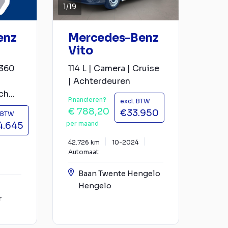
1
/
19
enz
Mercedes-Benz
Vito
 360
114 L | Camera | Cruise
| Achterdeuren
h...
Financieren?
excl. BTW
€ 788,20
€33.950
. BTW
per maand
4.645
42.726 km
10-2024
Automaat
Baan Twente Hengelo
Hengelo
r