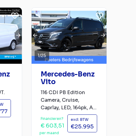
1
/
25
enz
Mercedes-Benz
Vito
T.
116 CDI PB Edition
Camera, Cruise,
TW
Caprlay, LED, 164pk, A...
777
Financieren?
excl. BTW
€ 603,51
€25.995
per maand