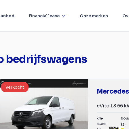
Aanbod
Financial lease
Onze merken
Ov
o bedrijfswagens
Verkocht
Mercedes
km-
bou
stand
0-