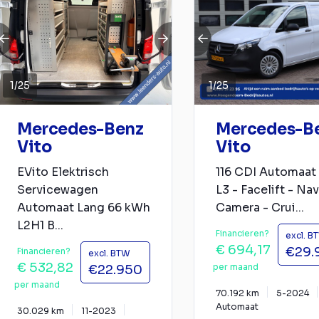
1
/
25
1
/
25
Mercedes-Benz
Mercedes-B
Vito
Vito
EVito Elektrisch
116 CDI Automaat
Servicewagen
L3 - Facelift - Nav
Automaat Lang 66 kWh
Camera - Crui...
L2H1 B...
Financieren?
excl. B
€ 694,17
€29.
Financieren?
excl. BTW
€ 532,82
per maand
€22.950
per maand
70.192 km
5-2024
Automaat
30.029 km
11-2023