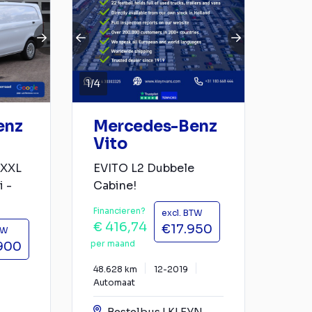
1
/
4
enz
Mercedes-Benz
Vito
 XXL
EVITO L2 Dubbele
i -
Cabine!
Financieren?
excl. BTW
€ 416,74
€17.950
TW
per maand
900
48.628 km
12-2019
Automaat
Bestelbus | KLEYN