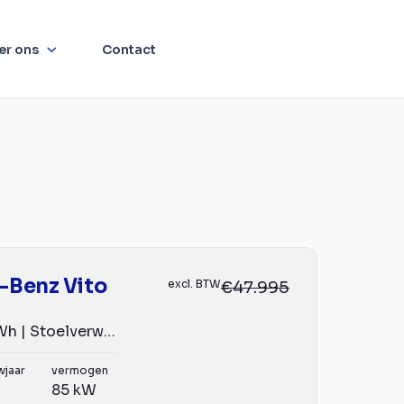
er ons
Contact
-Benz Vito
excl. BTW
€47.995
eVito L3 66 kWh | Stoelverwarming | Navigatie | Airco | C...
wjaar
vermogen
85 kW