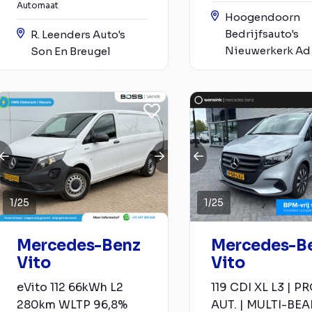
Automaat
Hoogendoorn
Bedrijfsauto's
R. Leenders Auto's
Nieuwerkerk Ad 
Son En Breugel
1
/
25
1
/
25
Mercedes-Benz
Mercedes-B
Vito
Vito
eVito 112 66kWh L2
119 CDI XL L3 | PR
280km WLTP 96,8%
AUT. | MULTI-BE