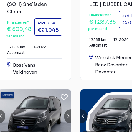
(SOH) Snelladen
LED | DUBBEL CAB
Clima...
Financieren?
excl.
€ 1.287,35
€5
Financieren?
excl. BTW
€ 509,48
per maand
€21.945
per maand
12.185 km
12-2024
Automaat
15.056 km
0-2023
Automaat
Wensink Merce
Benz Deventer
Boss Vans
Deventer
Veldhoven