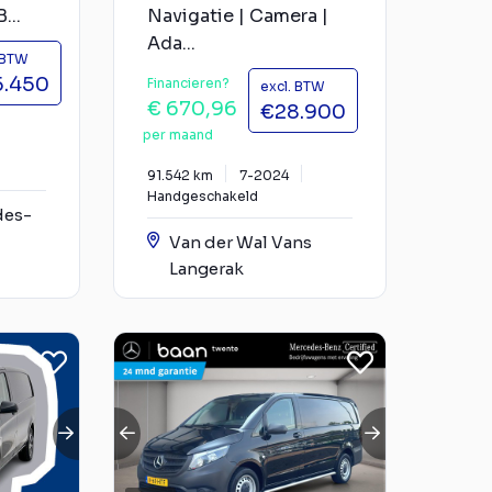
...
Navigatie | Camera |
Ada...
 BTW
5.450
Financieren?
excl. BTW
€ 670,96
€28.900
per maand
91.542 km
7-2024
Handgeschakeld
des-
Van der Wal Vans
Langerak