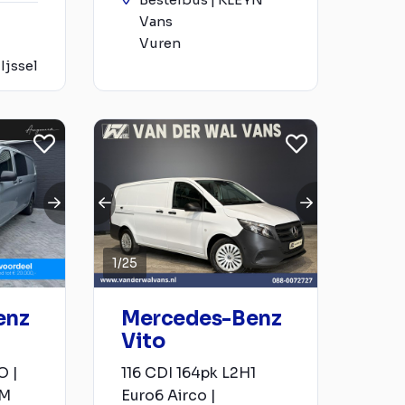
Vans
Vuren
Ijssel
1
/
25
enz
Mercedes-Benz
Vito
O |
116 CDI 164pk L2H1
AM
Euro6 Airco |