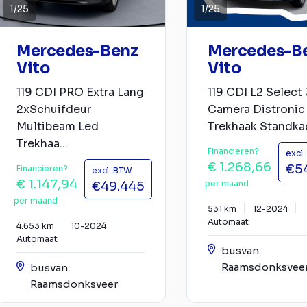
1
/
25
1
/
25
Mercedes-Benz
Mercedes-B
Vito
Vito
119 CDI PRO Extra Lang
119 CDI L2 Select
2xSchuifdeur
Camera Distronic
Multibeam Led
Trekhaak Standkac
Trekhaa...
Financieren?
excl
€ 1.268,66
€5
Financieren?
excl. BTW
€ 1.147,94
per maand
€49.445
per maand
531 km
12-2024
Automaat
4.653 km
10-2024
Automaat
busvan
Raamsdonksvee
busvan
Raamsdonksveer