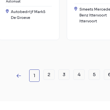
Automaat
Smeets Merced
Autobedrijf Mark5
Benz Ittervoort
De Groeve
Ittervoort
2
3
4
5
1