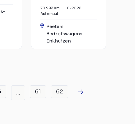
70.993 km
0-2022
es-
Automaat
Peeters
Bedrijfswagens
Enkhuizen
6
61
62
...