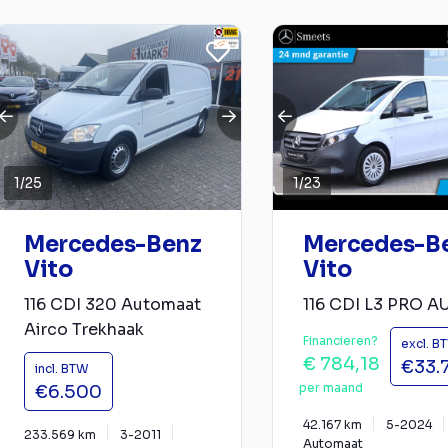
1
/
25
1
/
23
Mercedes-Benz
Mercedes-B
Vito
Vito
116 CDI 320 Automaat
116 CDI L3 PRO AU
Airco Trekhaak
Financieren?
excl. B
€ 784,18
€33.
incl. BTW
per maand
€6.500
42.167 km
5-2024
233.569 km
3-2011
Automaat