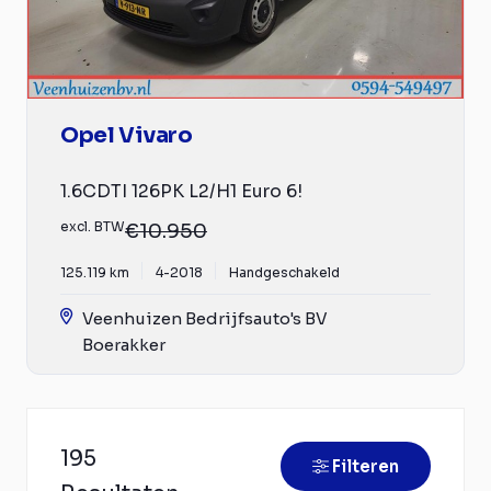
Opel Vivaro
1.6CDTI 126PK L2/H1 Euro 6!
excl. BTW
€10.950
125.119 km
4-2018
Handgeschakeld
Veenhuizen Bedrijfsauto's BV
Boerakker
195
Filteren