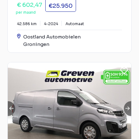
€ 602,47
€25.950
per maand
42.586 km
4-2024
Automaat
Oostland Automobielen
Groningen