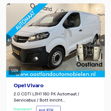
1
/
24
Opel Vivaro
2.0 CDTI L3H1 180 PK Automaat /
Servicebus / Bott Inricht...
Financieren?
excl. BTW