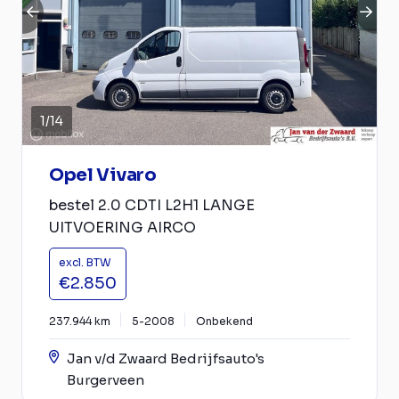
1
/
14
Opel Vivaro
bestel 2.0 CDTI L2H1 LANGE
UITVOERING AIRCO
excl. BTW
€2.850
237.944 km
5-2008
Onbekend
Jan v/d Zwaard Bedrijfsauto's
Burgerveen