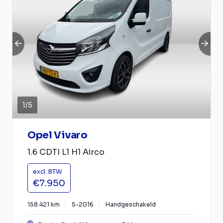
1
/
5
Opel Vivaro
1.6 CDTI L1 H1 Airco
excl. BTW
€7.950
158.421 km
5-2016
Handgeschakeld