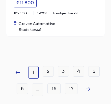
€11.800
123.537 km
3-2016
Handgeschakeld
Greven Automotive
Stadskanaal
2
3
4
5
1
6
16
17
...