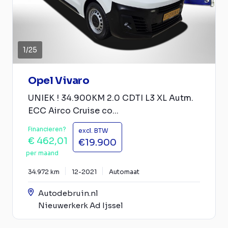
1
/
25
Opel Vivaro
UNIEK ! 34.900KM 2.0 CDTI L3 XL Autm.
ECC Airco Cruise co...
Financieren?
excl. BTW
€ 462,01
€19.900
per maand
34.972 km
12-2021
Automaat
Autodebruin.nl
Nieuwerkerk Ad Ijssel