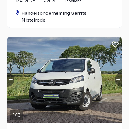
134.520 km
5-2020
Onbekend
Handelsonderneming Gerrits
Nistelrode
1
/
13