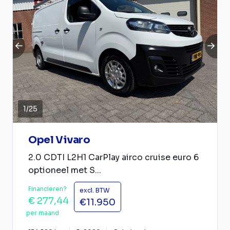
1
/
25
Opel Vivaro
2.0 CDTI L2H1 CarPlay airco cruise euro 6
optioneel met S...
Financieren?
excl. BTW
€ 277,44
€11.950
per maand