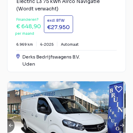
Electric L3 75 kWh Airco Navigatie
(Wordt verwacht)
Financieren?
excl. BTW
€ 648,90
€27.950
per maand
6.969 km
4-2025
Automaat
Derks Bedrijfswagens B.V.
Uden