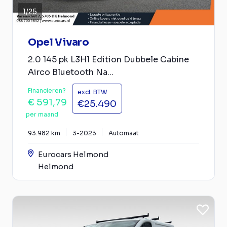
1
/
25
Opel Vivaro
2.0 145 pk L3H1 Edition Dubbele Cabine
Airco Bluetooth Na...
Financieren?
excl. BTW
€ 591,79
€25.490
per maand
93.982 km
3-2023
Automaat
Eurocars Helmond
Helmond