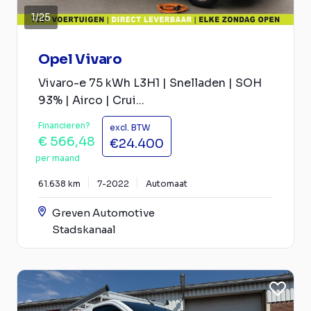
1
/
25
Opel Vivaro
Vivaro-e 75 kWh L3H1 | Snelladen | SOH
93% | Airco | Crui...
Financieren?
excl. BTW
€ 566,48
€24.400
per maand
61.638 km
7-2022
Automaat
Greven Automotive
Stadskanaal