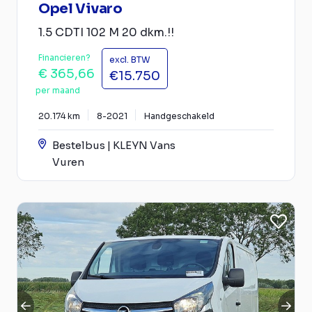
Opel Vivaro
1.5 CDTI 102 M 20 dkm.!!
Financieren?
excl. BTW
€ 365,66
€15.750
per maand
20.174 km
8-2021
Handgeschakeld
Bestelbus | KLEYN Vans
Vuren