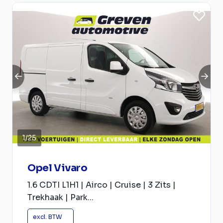
1
/
25
Opel Vivaro
1.6 CDTI L1H1 | Airco | Cruise | 3 Zits |
Trekhaak | Park...
excl. BTW