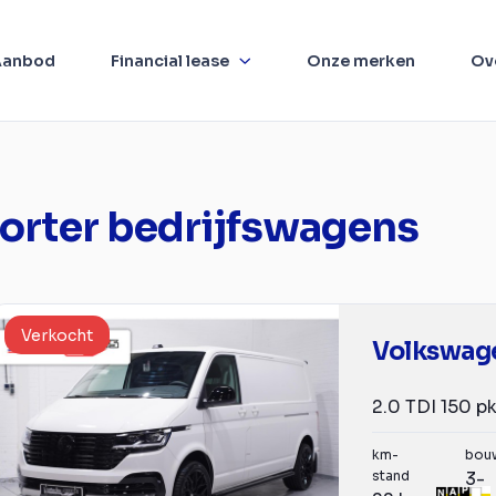
Aanbod
Financial lease
Onze merken
Ov
orter bedrijfswagens
Verkocht
km-
bou
stand
3-