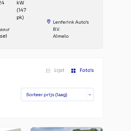
24
kW
(147
pk)
Lenferink Auto's
B.V.
dstof
sel
Almelo
Lijst
Foto's