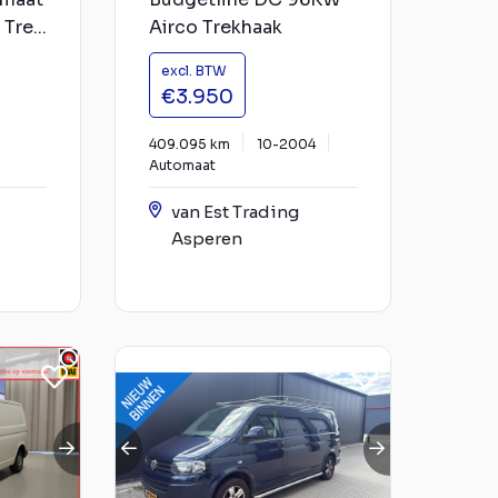
Tre...
Airco Trekhaak
excl. BTW
€3.950
409.095 km
10-2004
Automaat
van Est Trading
Asperen