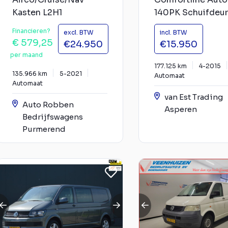
Kasten L2H1
140PK Schuifdeur 
Financieren?
excl. BTW
incl. BTW
€ 579,25
€24.950
€15.950
per maand
177.125 km
4-2015
135.966 km
5-2021
Automaat
Automaat
van Est Trading
Auto Robben
Asperen
Bedrijfswagens
Purmerend