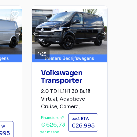
1
/
25
Volkswagen
Transporter
2.0 TDI L1H1 30 Bulli
Virtual, Adaptieve
Cruise, Camera,...
Financieren?
excl. BTW
€ 626,73
€26.995
BTW
per maand
.995