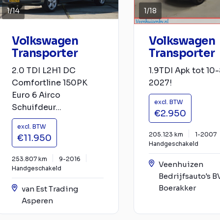
1
/
14
1
/
18
Volkswagen
Volkswagen
Transporter
Transporter
2.0 TDI L2H1 DC
1.9TDI Apk tot 10-
Comfortline 150PK
2027!
Euro 6 Airco
excl. BTW
Schuifdeur...
€2.950
excl. BTW
205.123 km
1-2007
€11.950
Handgeschakeld
253.807 km
9-2016
Veenhuizen
Handgeschakeld
Bedrijfsauto's B
Boerakker
van Est Trading
Asperen