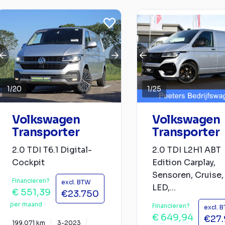
1
/
20
1
/
25
Volkswagen
Volkswagen
Transporter
Transporter
2.0 TDI T6.1 Digital-
2.0 TDI L2H1 ABT
Cockpit
Edition Carplay,
Sensoren, Cruise,
Financieren?
excl. BTW
LED,...
€ 551,39
€23.750
per maand
Financieren?
excl. 
€ 649,94
€27
199.071 km
3-2023