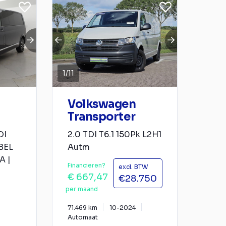
1
/
11
Volkswagen
Transporter
DI
2.0 TDI T6.1 150Pk L2H1
BEL
Autm
A |
Financieren?
excl. BTW
€ 667,47
€28.750
per maand
71.469 km
10-2024
Automaat