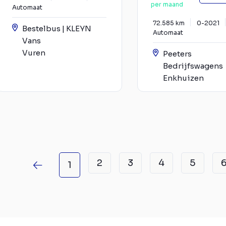
per maand
Automaat
72.585 km
0-2021
Bestelbus | KLEYN
Automaat
Vans
Vuren
Peeters
Bedrijfswagens
Enkhuizen
2
3
4
5
1