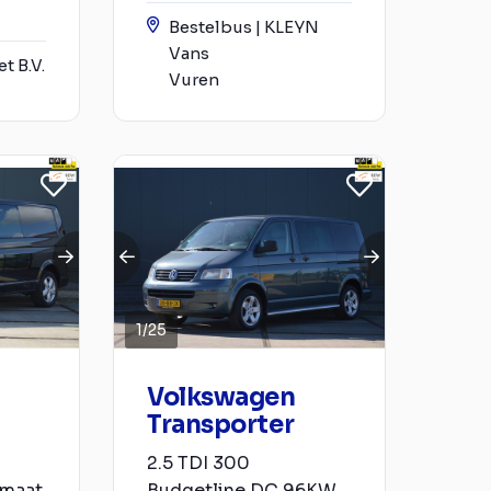
Bestelbus | KLEYN
Vans
t B.V.
Vuren
1
/
25
Volkswagen
Transporter
2.5 TDI 300
omaat
Budgetline DC 96KW