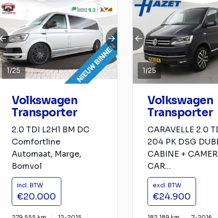
1
/
25
1
/
25
Volkswagen
Volkswagen
Transporter
Transporter
2.0 TDI L2H1 BM DC
CARAVELLE 2.0 T
Comfortline
204 PK DSG DUB
Automaat, Marge,
CABINE + CAMER
Bomvol
CAR...
incl. BTW
excl. BTW
€20.000
€24.900
279.555 km
12-2015
182.189 km
7-2016