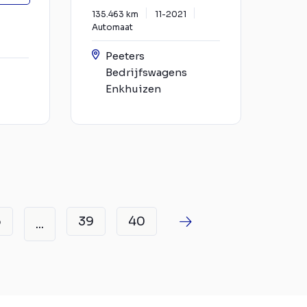
135.463 km
11-2021
Automaat
Peeters
Bedrijfswagens
Enkhuizen
6
39
40
...