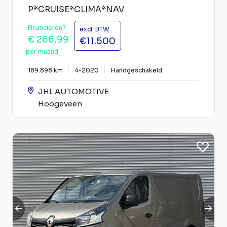
P*CRUISE*CLIMA*NAV
Financieren?
excl. BTW
€ 266,99
€11.500
per maand
189.898 km
4-2020
Handgeschakeld
JHL AUTOMOTIVE
Hoogeveen