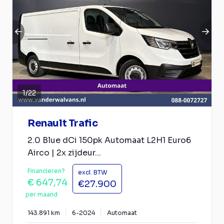
1
/
22
Renault Trafic
2.0 Blue dCi 150pk Automaat L2H1 Euro6
Airco | 2x zijdeur...
Financieren?
excl. BTW
€ 647,74
€27.900
per maand
143.891 km
6-2024
Automaat