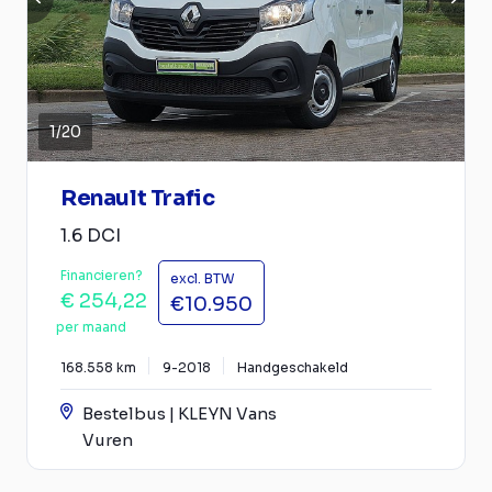
1
/
20
Renault Trafic
1.6 DCI
Financieren?
excl. BTW
€ 254,22
€10.950
per maand
168.558 km
9-2018
Handgeschakeld
Bestelbus | KLEYN Vans
Vuren