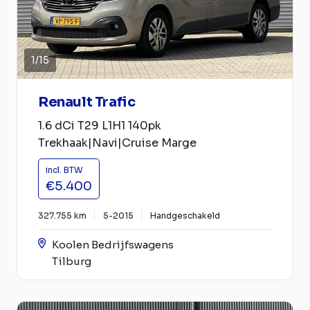
1
/
15
Renault Trafic
1.6 dCi T29 L1H1 140pk
Trekhaak|Navi|Cruise Marge
incl. BTW
€5.400
327.755 km
5-2015
Handgeschakeld
Koolen Bedrijfswagens
Tilburg