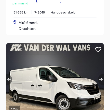
per maand
81.688 km
7-2018
Handgeschakeld
Multimerk
Drachten
1
/
24