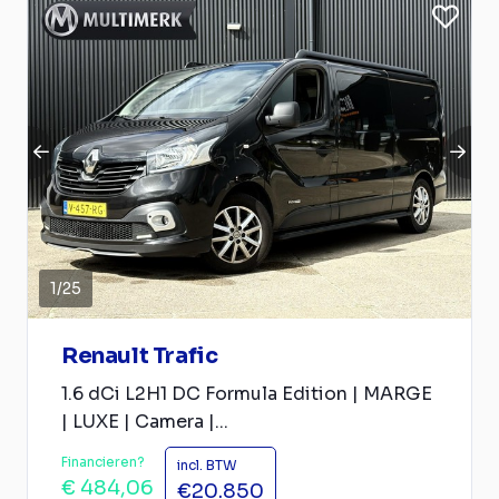
1
/
25
Renault Trafic
1.6 dCi L2H1 DC Formula Edition | MARGE
| LUXE | Camera |...
Financieren?
incl. BTW
€ 484,06
€20.850