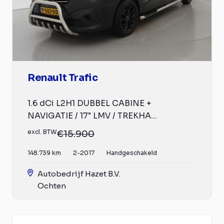
Renault Trafic
1.6 dCi L2H1 DUBBEL CABINE +
NAVIGATIE / 17" LMV / TREKHA...
excl. BTW
€15.900
148.739 km
2-2017
Handgeschakeld
Autobedrijf Hazet B.V.
Ochten