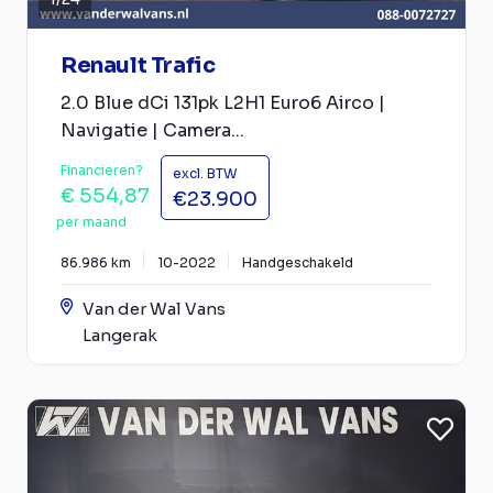
Renault Trafic
2.0 Blue dCi 131pk L2H1 Euro6 Airco |
Navigatie | Camera...
Financieren?
excl. BTW
€ 554,87
€23.900
per maand
86.986 km
10-2022
Handgeschakeld
Van der Wal Vans
Langerak