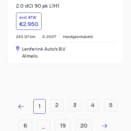
2.0 dCi 90 pk L1H1
excl. BTW
€2.950
253.121 km
5-2007
Handgeschakeld
Lenferink Auto's B.V.
Almelo
2
3
4
5
1
6
19
20
...