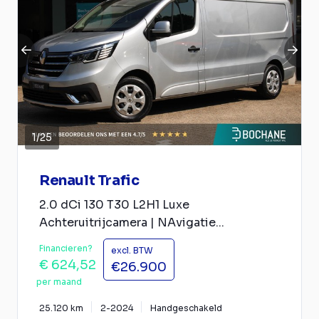
1
/
25
Renault Trafic
2.0 dCi 130 T30 L2H1 Luxe
Achteruitrijcamera | NAvigatie...
Financieren?
excl. BTW
€ 624,52
€26.900
per maand
25.120 km
2-2024
Handgeschakeld