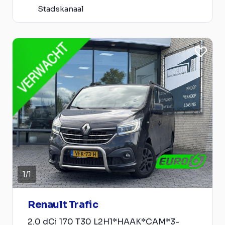
Stadskanaal
1
/
1
Renault Trafic
2.0 dCi 170 T30 L2H1*HAAK*CAM*3-