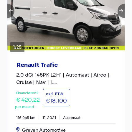
1
/
25
Renault Trafic
2.0 dCi 145PK L2H1 | Automaat | Airco |
Cruise | Navi | L...
Financieren?
excl. BTW
€ 420,22
€18.100
per maand
116.945 km
11-2021
Automaat
Greven Automotive