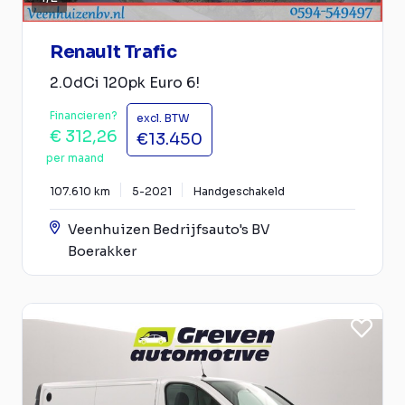
Renault Trafic
2.0dCi 120pk Euro 6!
Financieren?
excl. BTW
€ 312,26
€13.450
per maand
107.610 km
5-2021
Handgeschakeld
Veenhuizen Bedrijfsauto's BV
Boerakker