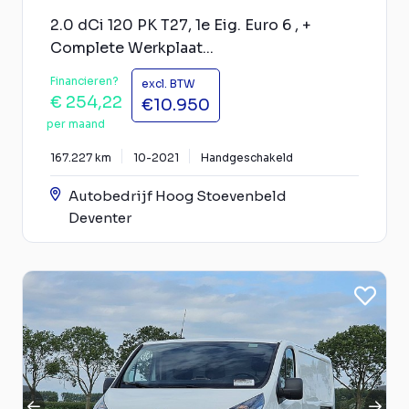
2.0 dCi 120 PK T27, 1e Eig. Euro 6 , +
Complete Werkplaat...
Financieren?
excl. BTW
€ 254,22
€10.950
per maand
167.227 km
10-2021
Handgeschakeld
Autobedrijf Hoog Stoevenbeld
Deventer