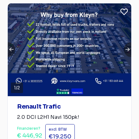
1
/
2
Renault Trafic
2.0 DCI L2H1 Navi 150pk!
Financieren?
excl. BTW
€ 446,92
€19.250