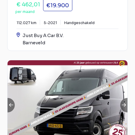
€ 462,01
€19.900
per maand
112.027 km
5-2021
Handgeschakeld
Just Buy A Car B.V.
Barneveld