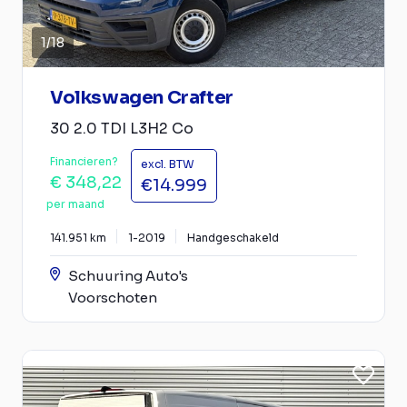
1
/
18
Volkswagen Crafter
30 2.0 TDI L3H2 Co
Financieren?
excl. BTW
€ 348,22
€14.999
per maand
141.951 km
1-2019
Handgeschakeld
Schuuring Auto's
Voorschoten