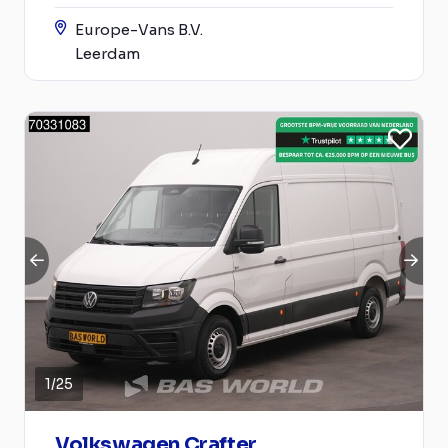
Europe-Vans B.V.
Leerdam
1
/
25
Volkswagen Crafter