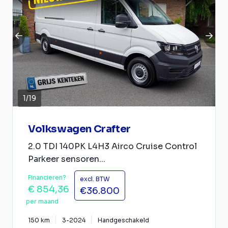
1
/
19
Volkswagen Crafter
2.0 TDI 140PK L4H3 Airco Cruise Control
Parkeer sensoren...
Financieren?
excl. BTW
€ 854,36
€36.800
per maand
150 km
3-2024
Handgeschakeld