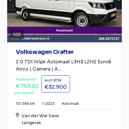
1
/
22
Volkswagen Crafter
2.0 TDI 141pk Automaat L3H3 L2H2 Euro6
Airco | Camera | A...
Financieren?
excl. BTW
€ 763,82
€32.900
per maand
101.386 km
1-2023
Automaat
Van der Wal Vans
Langerak