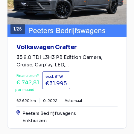
1
/
25
Volkswagen Crafter
35 2.0 TDI L3H3 PB Edition Camera,
Cruise, Carplay, LED,...
Financieren?
excl. BTW
€ 742,81
€31.995
per maand
62.620 km
0-2022
Automaat
Peeters Bedrijfswagens
Enkhuizen