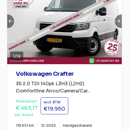
1
/
19
Volkswagen Crafter
35 2.0 TDI 140pk L3H3 (L2H2)
Comfortline Airco/Camera/Car...
Financieren?
excl. BTW
€ 463,17
€19.950
per maand
118.631 km
12-2023
Handgeschakeld