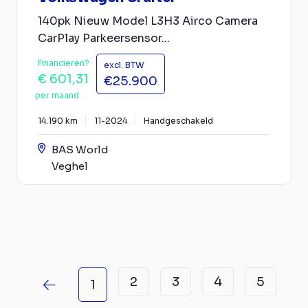
140pk Nieuw Model L3H3 Airco Camera
CarPlay Parkeersensor...
Financieren?
excl. BTW
€ 601,31
€25.900
per maand
14.190 km
11-2024
Handgeschakeld
BAS World
Veghel
2
3
4
5
1