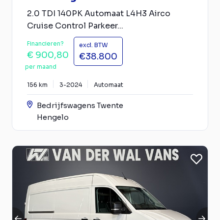
2.0 TDI 140PK Automaat L4H3 Airco
Cruise Control Parkeer...
Financieren?
excl. BTW
€ 900,80
€38.800
per maand
156 km
3-2024
Automaat
Bedrijfswagens Twente
Hengelo