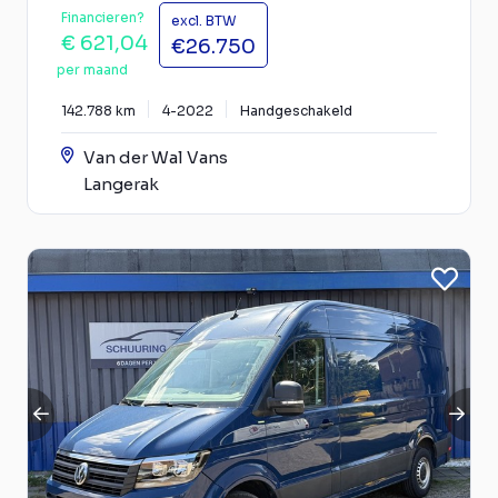
Financieren?
excl. BTW
€ 621,04
€26.750
per maand
142.788 km
4-2022
Handgeschakeld
Van der Wal Vans
Langerak