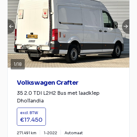
1
/
18
Volkswagen Crafter
35 2.0 TDI L2H2 Bus met laadklep
Dhollandia
excl. BTW
€17.450
271.491 km
1-2022
Automaat