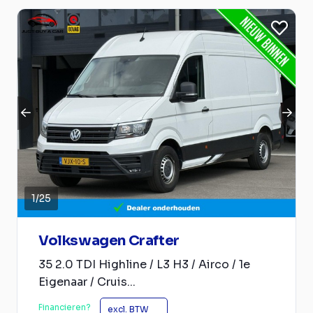
1
/
25
Volkswagen Crafter
35 2.0 TDI Highline / L3 H3 / Airco / 1e
Eigenaar / Cruis...
Financieren?
excl. BTW