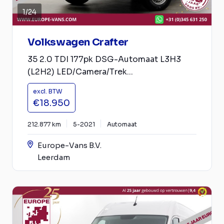
1
/
24
Volkswagen Crafter
35 2.0 TDI 177pk DSG-Automaat L3H3
(L2H2) LED/Camera/Trek...
excl. BTW
€18.950
212.877 km
5-2021
Automaat
Europe-Vans B.V.
Leerdam