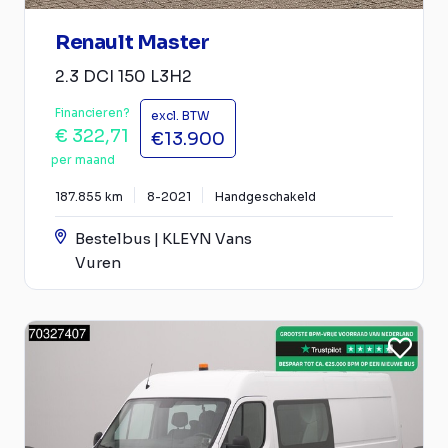
Renault Master
2.3 DCI 150 L3H2
Financieren?
excl. BTW
€ 322,71
€13.900
per maand
187.855 km
8-2021
Handgeschakeld
Bestelbus | KLEYN Vans
Vuren