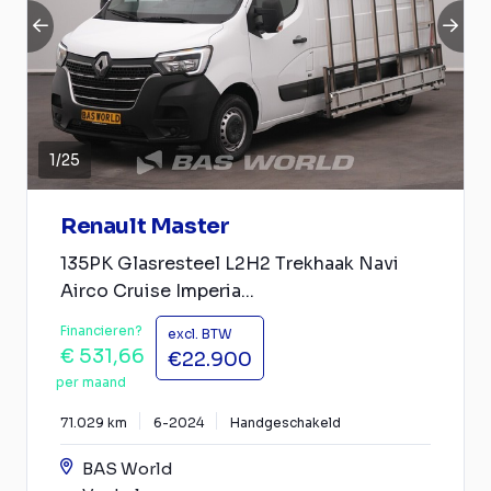
1
/
25
Renault Master
135PK Glasresteel L2H2 Trekhaak Navi
Airco Cruise Imperia...
Financieren?
excl. BTW
€ 531,66
€22.900
per maand
71.029 km
6-2024
Handgeschakeld
BAS World