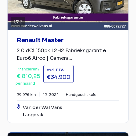
1
/
22
Renault Master
2.0 dCi 150pk L2H2 Fabrieksgarantie
Euro6 Airco | Camera...
Financieren?
excl. BTW
€ 810,25
€34.900
per maand
29.976 km
12-2024
Handgeschakeld
Van der Wal Vans
Langerak