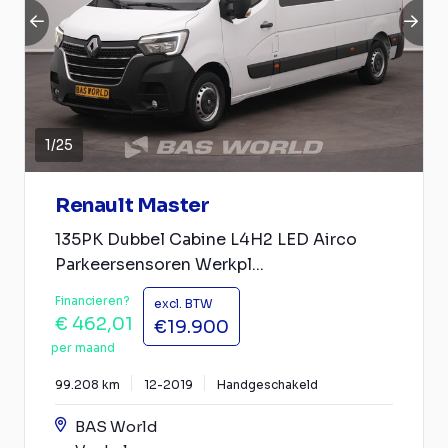
1
/
25
Renault Master
135PK Dubbel Cabine L4H2 LED Airco
Parkeersensoren Werkpl...
Financieren?
excl. BTW
€ 462,01
€19.900
per maand
99.208 km
12-2019
Handgeschakeld
BAS World