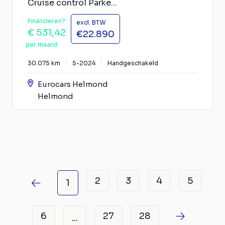
Cruise control Parke...
Financieren?
excl. BTW
€ 531,42
€22.890
per maand
30.075 km
5-2024
Handgeschakeld
Eurocars Helmond
Helmond
2
3
4
5
1
6
27
28
...