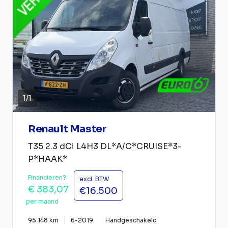
1
/
1
Renault Master
T35 2.3 dCi L4H3 DL*A/C*CRUISE*3-
P*HAAK*
Financieren?
excl. BTW
€ 383,07
€16.500
per maand
95.148 km
6-2019
Handgeschakeld