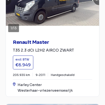
1
/
13
Renault Master
T35 2.3 dCi L2H2 AIRCO ZWART
excl. BTW
€6.949
205.935 km
9-2011
Handgeschakeld
Harley Center
Westerhaar-vriezenveensewijk