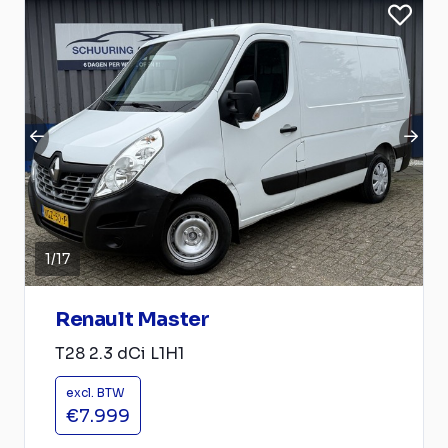
1
/
17
Renault Master
T28 2.3 dCi L1H1
excl. BTW
€7.999