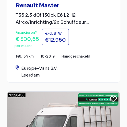
Renault Master
T35 2.3 dCi 130pk E6 L2H2
Airco/Inrichting/2x Schuifdeur...
Financieren?
excl. BTW
€ 300,65
€12.950
per maand
148.134 km
10-2019
Handgeschakeld
Europe-Vans B.V.
Leerdam