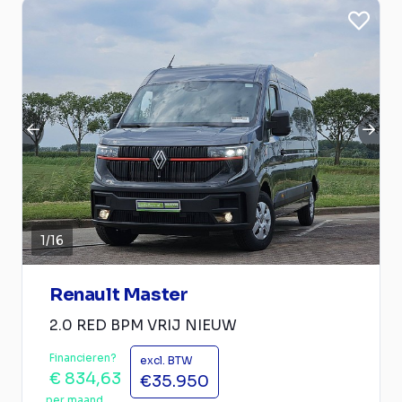
1
/
16
Renault Master
2.0 RED BPM VRIJ NIEUW
Financieren?
excl. BTW
€ 834,63
€35.950
per maand