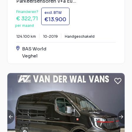
Parkeersensoren v+a Eu...
Financieren?
excl. BTW
€ 322,71
€13.900
per maand
124.100 km
10-2019
Handgeschakeld
BAS World
Veghel