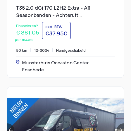
T35 2.0 dCi 170 L2H2 Extra - All
Seasonbanden - Achteruit...
Financieren?
excl. BTW
€ 881,06
€37.950
per maand
50 km
12-2024
Handgeschakeld
Munsterhuis Occasion Center
Enschede