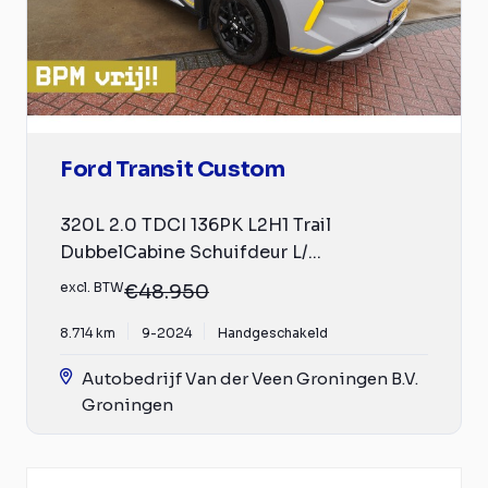
Ford Transit Custom
320L 2.0 TDCI 136PK L2H1 Trail
DubbelCabine Schuifdeur L/...
excl. BTW
€48.950
8.714 km
9-2024
Handgeschakeld
Autobedrijf Van der Veen Groningen B.V.
Groningen