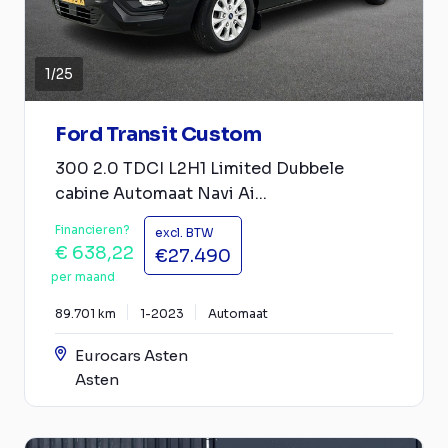
1
/
25
Ford Transit Custom
300 2.0 TDCI L2H1 Limited Dubbele
cabine Automaat Navi Ai...
Financieren?
excl. BTW
€ 638,22
€27.490
per maand
89.701 km
1-2023
Automaat
Eurocars Asten
Asten