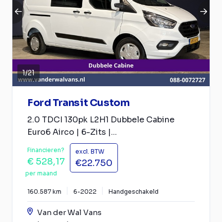
1
/
21
Ford Transit Custom
2.0 TDCI 130pk L2H1 Dubbele Cabine
Euro6 Airco | 6-Zits |...
Financieren?
excl. BTW
€ 528,17
€22.750
per maand
160.587 km
6-2022
Handgeschakeld
Van der Wal Vans