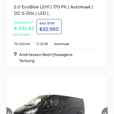
2.0 EcoBlue L2H1 | 170 PK | Automaat |
DC 5-Zits | LED |...
Financieren?
excl. BTW
€ 532,82
€22.950
per maand
70.224 km
11-2018
Automaat
Andriessen Bedrijfswagens
Terborg