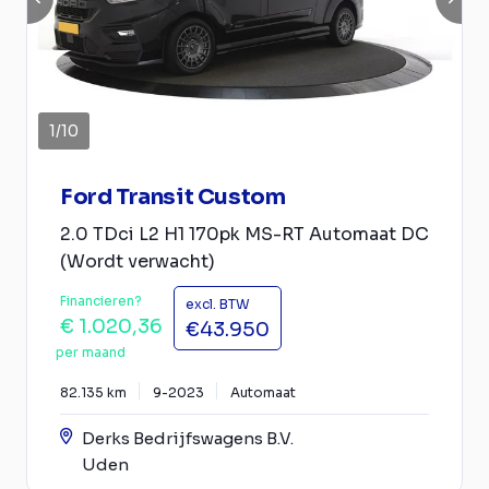
1
/
10
Ford Transit Custom
2.0 TDci L2 H1 170pk MS-RT Automaat DC
(Wordt verwacht)
Financieren?
excl. BTW
€ 1.020,36
€43.950
per maand
82.135 km
9-2023
Automaat
Derks Bedrijfswagens B.V.
Uden