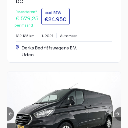
DC
Financieren?
excl. BTW
€ 579,25
€24.950
per maand
122.125 km
1-2021
Automaat
Derks Bedrijfswagens B.V.
Uden