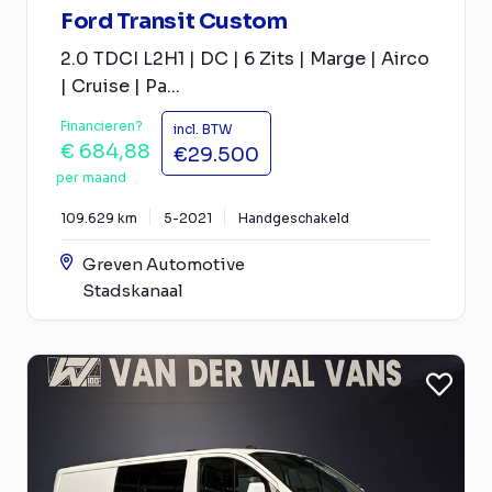
Ford Transit Custom
2.0 TDCI L2H1 | DC | 6 Zits | Marge | Airco
| Cruise | Pa...
Financieren?
incl. BTW
€ 684,88
€29.500
per maand
109.629 km
5-2021
Handgeschakeld
Greven Automotive
Stadskanaal