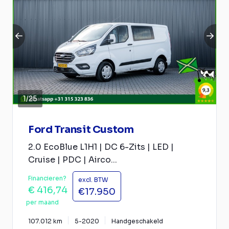
1
/
25
Ford Transit Custom
2.0 EcoBlue L1H1 | DC 6-Zits | LED |
Cruise | PDC | Airco...
Financieren?
excl. BTW
€ 416,74
€17.950
per maand
107.012 km
5-2020
Handgeschakeld