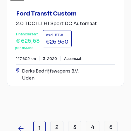
Ford Transit Custom
2.0 TDCI L1 H1 Sport DC Automaat
Financieren?
excl. BTW
€ 625,68
€26.950
per maand
147.602 km
3-2020
Automaat
Derks Bedrijfswagens B.V.
Uden
2
3
4
5
1