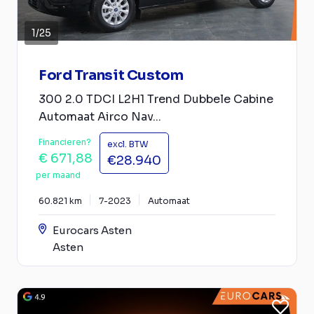
1
/
25
Ford Transit Custom
300 2.0 TDCI L2H1 Trend Dubbele Cabine
Automaat Airco Nav...
Financieren?
excl. BTW
€ 671,88
€28.940
per maand
60.821 km
7-2023
Automaat
Eurocars Asten
Asten