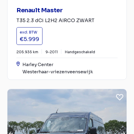
Renault Master
T35 2.3 dCi L2H2 AIRCO ZWART
excl. BTW
€5.999
205.935 km
9-2011
Handgeschakeld
Harley Center
Westerhaar-vriezenveensewijk