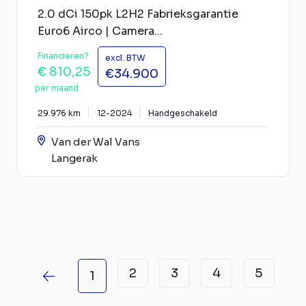
2.0 dCi 150pk L2H2 Fabrieksgarantie
Euro6 Airco | Camera...
Financieren?
excl. BTW
€ 810,25
€34.900
per maand
29.976 km
12-2024
Handgeschakeld
Van der Wal Vans
Langerak
2
3
4
5
1