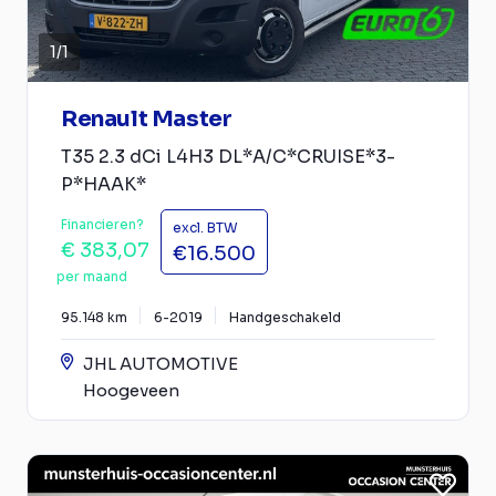
1
/
1
Renault Master
T35 2.3 dCi L4H3 DL*A/C*CRUISE*3-
P*HAAK*
Financieren?
excl. BTW
€ 383,07
€16.500
per maand
95.148 km
6-2019
Handgeschakeld
JHL AUTOMOTIVE
Hoogeveen