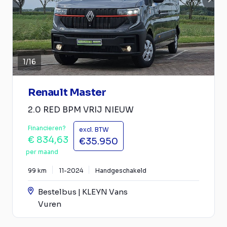
1
/
16
Renault Master
2.0 RED BPM VRIJ NIEUW
Financieren?
excl. BTW
€ 834,63
€35.950
per maand
99 km
11-2024
Handgeschakeld
Bestelbus | KLEYN Vans
Vuren