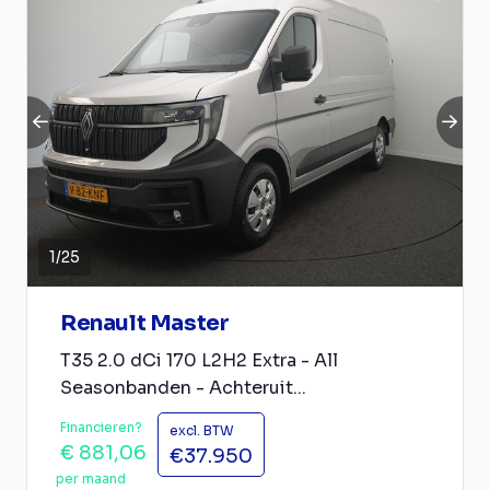
1
/
25
Renault Master
T35 2.0 dCi 170 L2H2 Extra - All
Seasonbanden - Achteruit...
Financieren?
excl. BTW
€ 881,06
€37.950
per maand