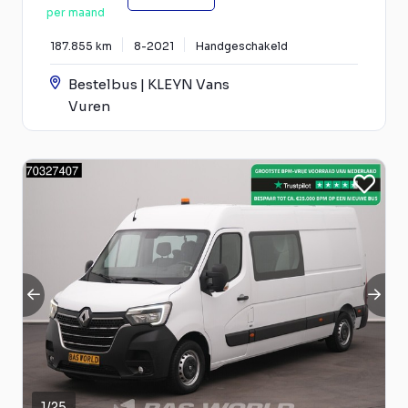
per maand
187.855 km
8-2021
Handgeschakeld
Bestelbus | KLEYN Vans
Vuren
1
/
25