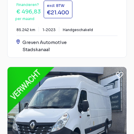
Financieren?
excl. BTW
€ 496,83
€21.400
per maand
85.242 km
1-2023
Handgeschakeld
Greven Automotive
Stadskanaal