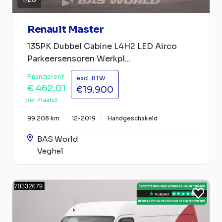
Renault Master
135PK Dubbel Cabine L4H2 LED Airco
Parkeersensoren Werkpl...
Financieren?
excl. BTW
€ 462,01
€19.900
per maand
99.208 km
12-2019
Handgeschakeld
BAS World
Veghel