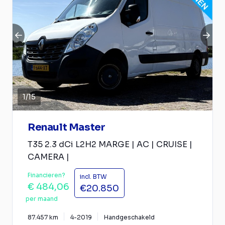
1
/
15
Renault Master
T35 2.3 dCi L2H2 MARGE | AC | CRUISE |
CAMERA |
Financieren?
incl. BTW
€ 484,06
€20.850
per maand
87.457 km
4-2019
Handgeschakeld