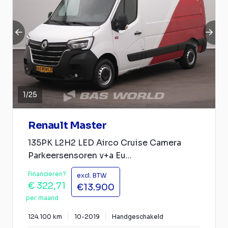
1
/
25
Renault Master
135PK L2H2 LED Airco Cruise Camera
Parkeersensoren v+a Eu...
Financieren?
excl. BTW
€ 322,71
€13.900
per maand
124.100 km
10-2019
Handgeschakeld