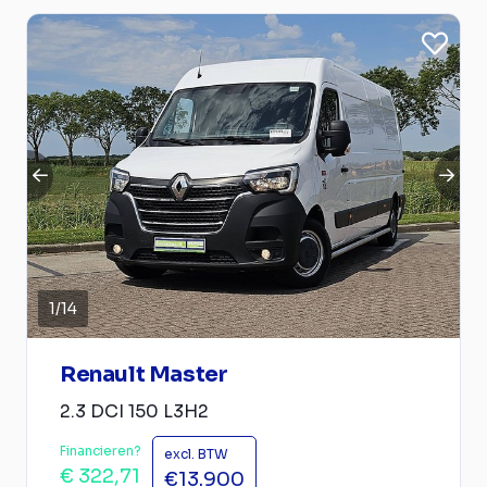
1
/
14
Renault Master
2.3 DCI 150 L3H2
Financieren?
excl. BTW
€ 322,71
€13.900