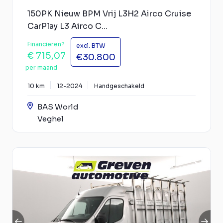
150PK Nieuw BPM Vrij L3H2 Airco Cruise
CarPlay L3 Airco C...
Financieren?
excl. BTW
€ 715,07
€30.800
per maand
10 km
12-2024
Handgeschakeld
BAS World
Veghel