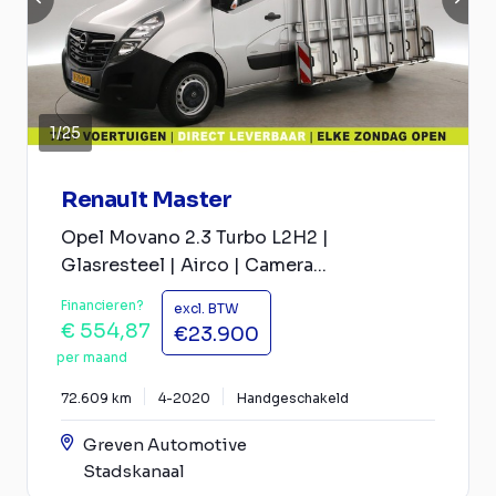
1
/
25
Renault Master
Opel Movano 2.3 Turbo L2H2 |
Glasresteel | Airco | Camera...
Financieren?
excl. BTW
€ 554,87
€23.900
per maand
72.609 km
4-2020
Handgeschakeld
Greven Automotive
Stadskanaal