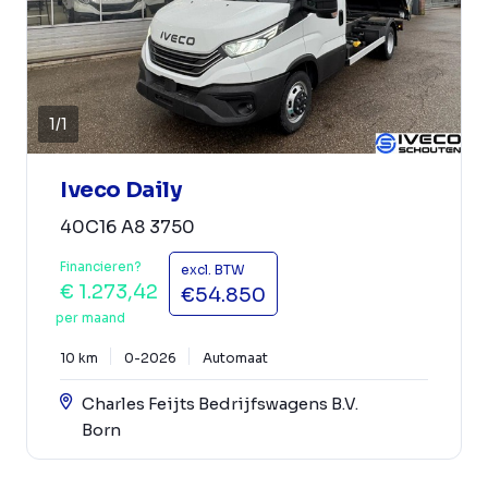
1
/
1
Iveco Daily
40C16 A8 3750
Financieren?
excl. BTW
€ 1.273,42
€54.850
per maand
10 km
0-2026
Automaat
Charles Feijts Bedrijfswagens B.V.
Born