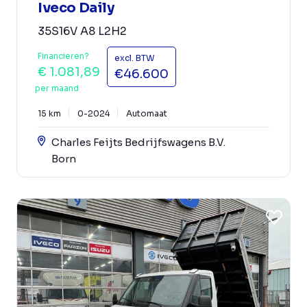
Iveco Daily
35S16V A8 L2H2
Financieren?
excl. BTW
€ 1.081,89
€46.600
per maand
15 km
0-2024
Automaat
Charles Feijts Bedrijfswagens B.V.
Born