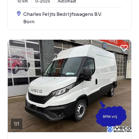
10 km
0-2025
Automaat
Charles Feijts Bedrijfswagens B.V.
Born
1
/
1