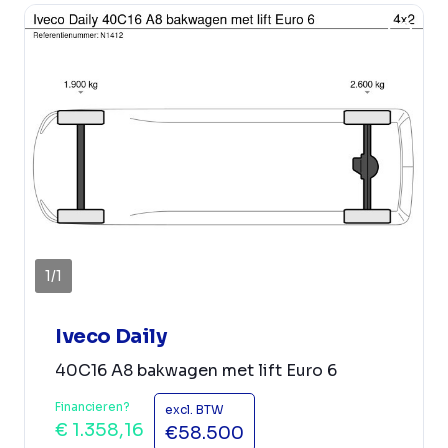
1
/
1
Iveco Daily
40C16 A8 bakwagen met lift Euro 6
Financieren?
excl. BTW
€ 1.358,16
€58.500