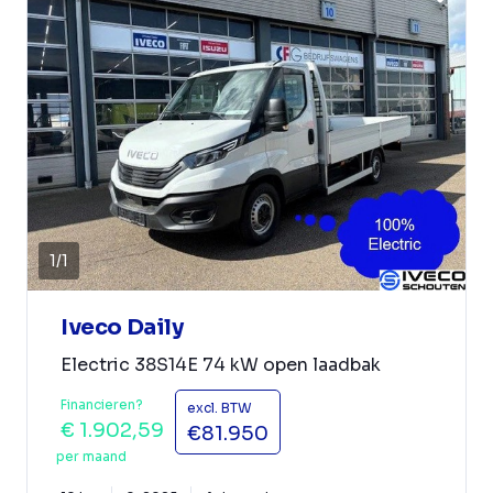
1
/
1
Iveco Daily
Electric 38S14E 74 kW open laadbak
Financieren?
excl. BTW
€ 1.902,59
€81.950
per maand