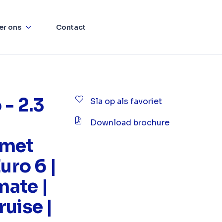
er ons
Contact
 - 2.3
Sla op als favoriet
Download brochure
 met
uro 6 |
mate |
uise |