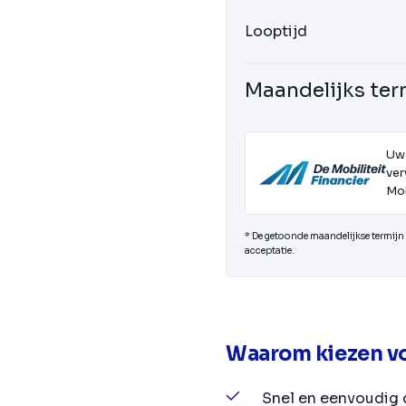
Looptijd
Maandelijks ter
Uw
ver
Mob
* De getoonde maandelijkse termijn i
acceptatie.
Waarom kiezen vo
Snel en eenvoudig 