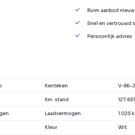
Ruim aanbod nieuw 
Snel en vertrouwd 
Persoonlijk advies
o
Kenteken
V-86-
Km. stand
127.65
agen
Laadvermogen
1.025 
Kleur
Wit