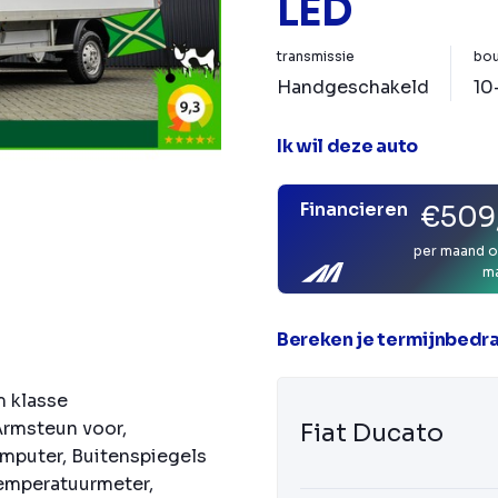
LED
transmissie
bou
Handgeschakeld
10
Ik wil deze auto
Financieren
€509
per maand o
m
Bereken je termijnbedr
m klasse
 Armsteun voor,
Fiat Ducato
mputer, Buitenspiegels
temperatuurmeter,