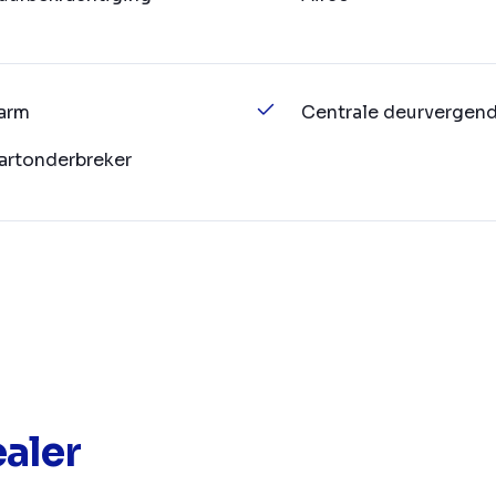
arm
Centrale deurvergend
artonderbreker
aler