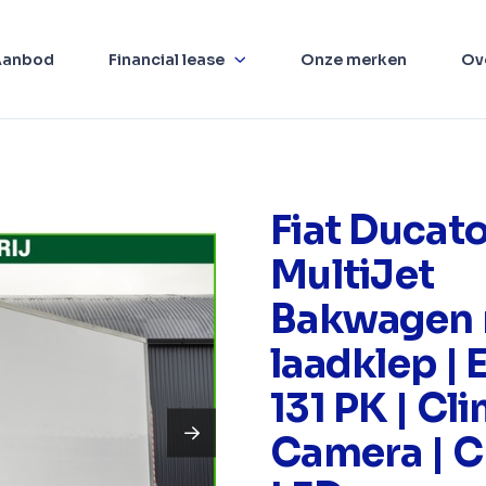
Aanbod
Financial lease
Onze merken
Ov
Fiat Ducato
MultiJet
Bakwagen
laadklep | E
131 PK | Cli
Camera | Cr