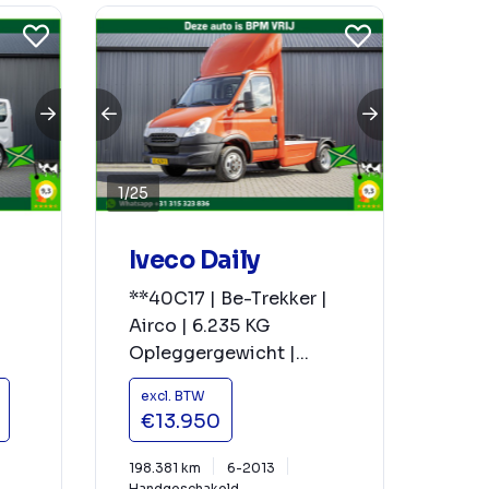
1
/
25
Iveco Daily
-
**40C17 | Be-Trekker |
Airco | 6.235 KG
Opleggergewicht |...
excl. BTW
€13.950
198.381 km
6-2013
Handgeschakeld