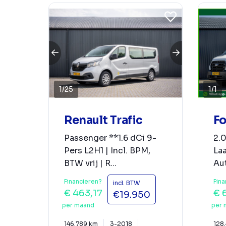
1
/
25
1
/
1
Renault Trafic
Fo
Passenger **1.6 dCi 9-
2.
Pers L2H1 | Incl. BPM,
Laa
BTW vrij | R...
Aut
Financieren?
Fina
incl. BTW
€ 463,17
€ 
€19.950
per maand
per 
146.789 km
3-2018
128