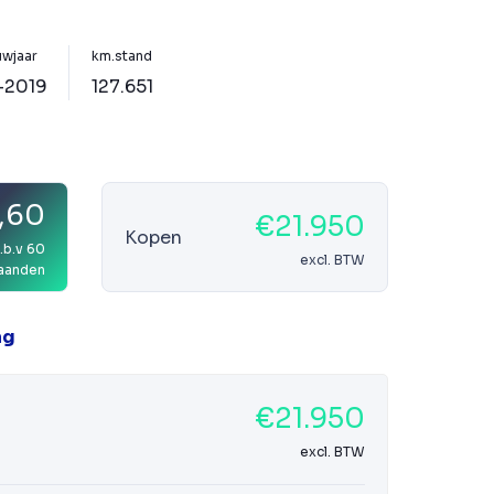
wjaar
km.stand
-2019
127.651
,60
€21.950
Kopen
.b.v 60
excl. BTW
aanden
ag
€21.950
excl. BTW