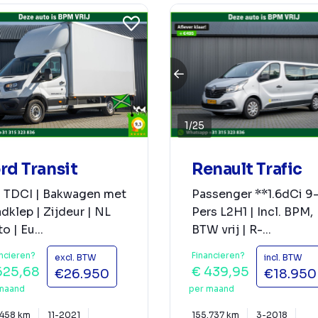
1
/
25
rd Transit
Renault Trafic
0 TDCI | Bakwagen met
Passenger **1.6dCi 9
dklep | Zijdeur | NL
Pers L2H1 | Incl. BPM,
o | Eu...
BTW vrij | R-...
ncieren?
Financieren?
excl. BTW
incl. BTW
625,68
€ 439,95
€26.950
€18.950
maand
per maand
.458 km
11-2021
155.737 km
3-2018