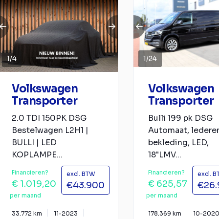
1
/
4
1
/
24
Volkswagen
Volkswagen
Transporter
Transporter
2.0 TDI 150PK DSG
Bulli 199 pk DSG
Bestelwagen L2H1 |
Automaat, ledere
BULLI | LED
bekleding, LED,
KOPLAMPE...
18"LMV...
Financieren?
Financieren?
excl. BTW
excl. 
€ 1.019,20
€ 625,57
€43.900
€26.
per maand
per maand
33.772 km
11-2023
178.369 km
10-202