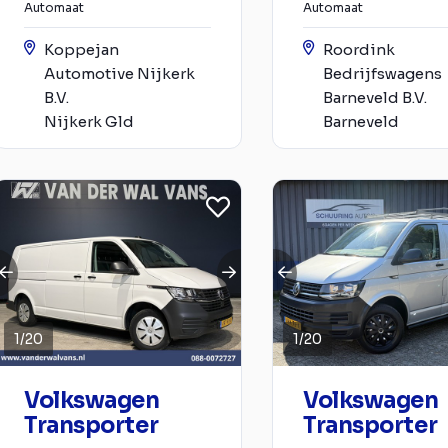
Automaat
Automaat
Koppejan
Roordink
Automotive Nijkerk
Bedrijfswagens
B.V.
Barneveld B.V.
Nijkerk Gld
Barneveld
1
/
20
1
/
20
Volkswagen
Volkswagen
Transporter
Transporter