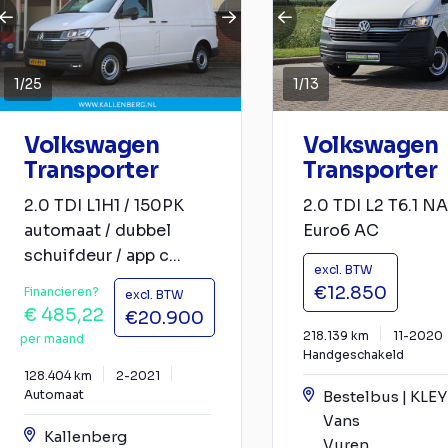
1
/
25
1
/
13
Volkswagen
Volkswagen
Transporter
Transporter
2.0 TDI L1H1 / 150PK
2.0 TDI L2 T6.1 N
automaat / dubbel
Euro6 AC
schuifdeur / app c...
excl. BTW
€12.850
Financieren?
excl. BTW
€ 485,22
€20.900
218.139 km
11-2020
per maand
Handgeschakeld
128.404 km
2-2021
Automaat
Bestelbus | KLE
Vans
Kallenberg
Vuren