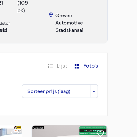
21
(109
pk)
Greven
Automotive
dstof
eld
sel
Stadskanaal
Lijst
Foto's