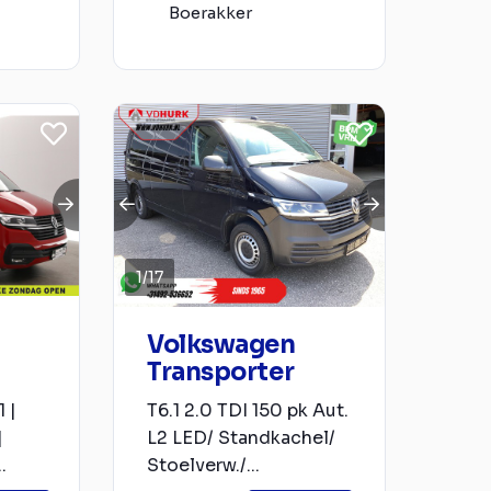
Boerakker
1
/
17
Volkswagen
Transporter
 |
T6.1 2.0 TDI 150 pk Aut.
|
L2 LED/ Standkachel/
.
Stoelverw./...