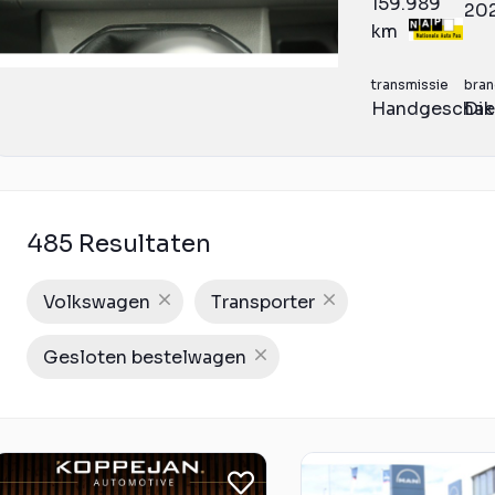
159.989
20
km
transmissie
bran
Handgeschak
Die
485 Resultaten
Volkswagen
Transporter
Gesloten bestelwagen