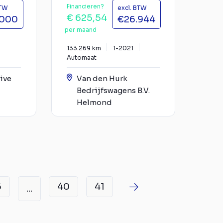
Financieren?
BTW
excl. BTW
€ 625,54
.000
€26.944
per maand
133.269 km
1-2021
Automaat
ive
Van den Hurk
Bedrijfswagens B.V.
Helmond
6
40
41
...