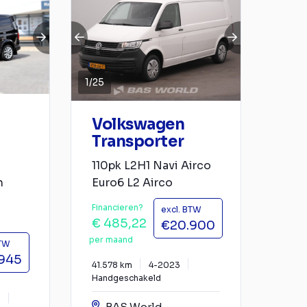
1
/
25
Volkswagen
Transporter
110pk L2H1 Navi Airco
n
Euro6 L2 Airco
Financieren?
excl. BTW
€ 485,22
€20.900
per maand
BTW
945
41.578 km
4-2023
Handgeschakeld
0
BAS World