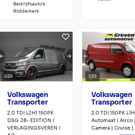
Bedrijfsauto's
Ridderkerk
1
/
25
1
/
25
Volkswagen
Volkswagen
Transporter
Transporter
2.0 TDI L2H1 150PK
2.0 TDI 150PK L1H1
DSG JB- EDITION /
Automaat | Airco 
VERLAGINGSVEREN /
Camera | Cruise |..