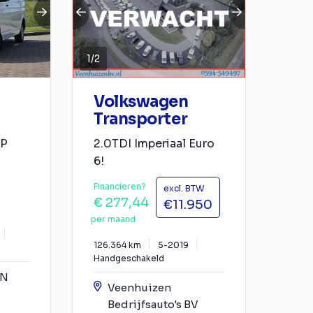
1
/
2
Volkswagen
Transporter
AP
2.0TDI Imperiaal Euro
6!
Financieren?
excl. BTW
€ 277,44
€11.950
per maand
126.364 km
5-2019
Handgeschakeld
YN
Veenhuizen
Bedrijfsauto's BV