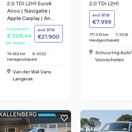
2.0 TDI L2H1 Euro6
2.0 TDI L2H1
Airco | Navigatie |
excl. BTW
Apple Carplay | An...
€7.999
Financieren?
excl. BTW
177.015 km
7-2016
€ 508,44
€21.900
Handgeschakeld
per maand
Schuuring Auto'
76.452 km
8-2022
Voorschoten
Handgeschakeld
Van der Wal Vans
Langerak