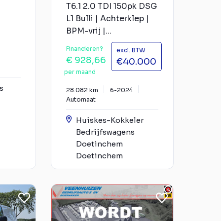
T6.1 2.0 TDI 150pk DSG
L1 Bulli | Achterklep |
BPM-vrij |...
Financieren?
excl. BTW
€ 928,66
€40.000
per maand
s
28.082 km
6-2024
Automaat
Huiskes-Kokkeler
Bedrijfswagens
Doetinchem
Doetinchem