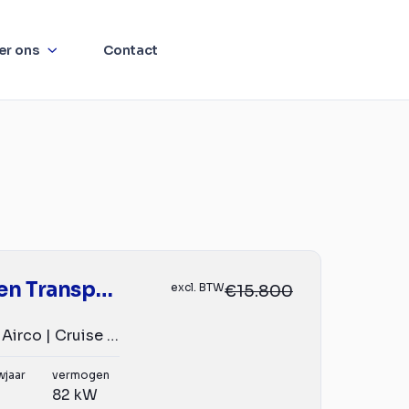
er ons
Contact
Volkswagen Transporter
excl. BTW
€15.800
2.0 TDI L2H1 | Airco | Cruise | Carplay | 3-Zits | 2xSchu...
wjaar
vermogen
82 kW