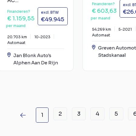
AC...
Financieren?
excl. 
€ 603,63
€26
Financieren?
excl. BTW
€ 1.159,55
per maand
€49.945
per maand
54.269 km
5-2021
Automaat
20.703 km
10-2023
Automaat
Greven Automot
Stadskanaal
Jan Blonk Auto's
Alphen Aan De Rijn
2
3
4
5
1