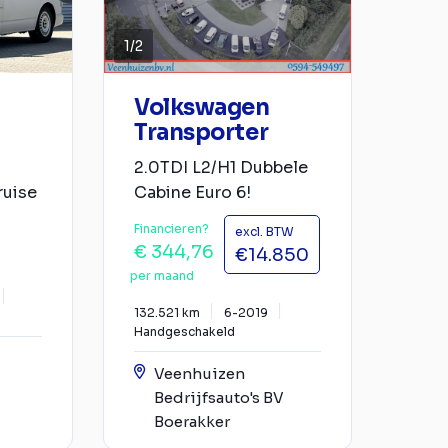
1
/
2
Volkswagen
Transporter
2.0TDI L2/H1 Dubbele
ruise
Cabine Euro 6!
Financieren?
excl. BTW
€ 344,76
€14.850
per maand
132.521 km
6-2019
Handgeschakeld
Veenhuizen
Bedrijfsauto's BV
Boerakker