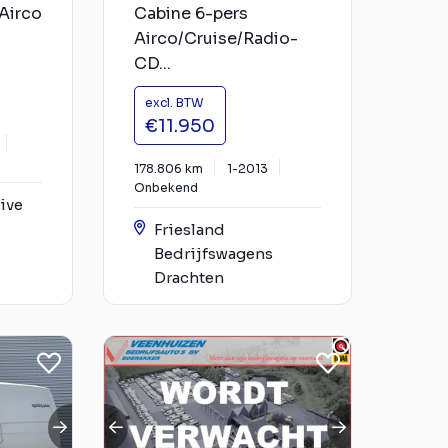
Airco
Cabine 6-pers
Airco/Cruise/Radio-
CD...
excl. BTW
€11.950
178.806 km
1-2013
Onbekend
ive
Friesland
Bedrijfswagens
Drachten