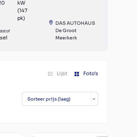
20
kW
(147
pk)
DAS AUTOHAUS
De Groot
dstof
sel
Meerkerk
Lijst
Foto's