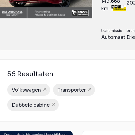
149.668
20
km
transmissie
bran
Automaat
Die
56 Resultaten
Volkswagen
Transporter
Dubbele cabine