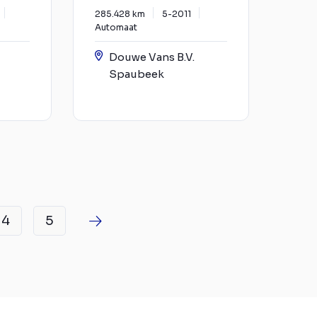
285.428 km
5-2011
Automaat
Douwe Vans B.V.
Spaubeek
4
5