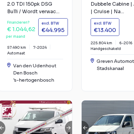
2.0 TDI 150pk DSG
Dubbele Cabine | 
Bulli / Wordt verwac...
| Cruise | Na...
Financieren?
excl. BTW
excl. BTW
€ 1.044,62
€44.995
€13.400
per maand
225.804 km
6-2016
57.490 km
7-2024
Handgeschakeld
Automaat
Greven Automot
Van den Udenhout
Stadskanaal
Den Bosch
's-hertogenbosch