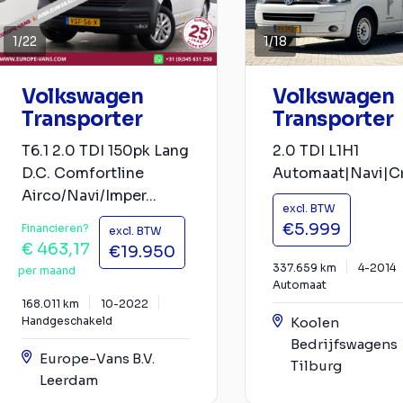
1
/
22
1
/
18
Volkswagen
Volkswagen
Transporter
Transporter
T6.1 2.0 TDI 150pk Lang
2.0 TDI L1H1
D.C. Comfortline
Automaat|Navi|C
Airco/Navi/Imper...
excl. BTW
€5.999
Financieren?
excl. BTW
€ 463,17
€19.950
337.659 km
4-2014
per maand
Automaat
168.011 km
10-2022
Handgeschakeld
Koolen
Bedrijfswagens
Europe-Vans B.V.
Tilburg
Leerdam