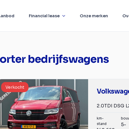
Aanbod
Financial lease
Onze merken
Ov
orter bedrijfswagens
Verkocht
km-
bou
stand
5-