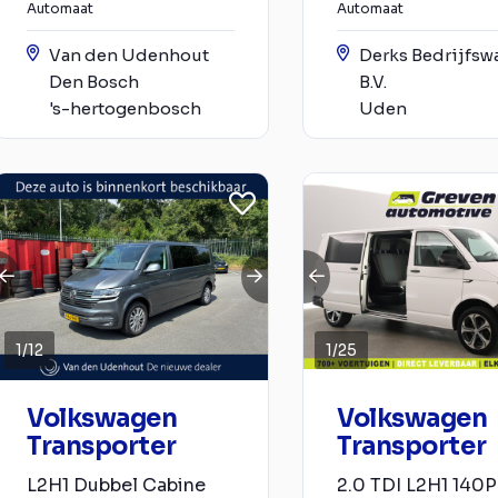
Automaat
Automaat
Van den Udenhout
Derks Bedrijfsw
Den Bosch
B.V.
's-hertogenbosch
Uden
1
/
12
1
/
25
Volkswagen
Volkswagen
Transporter
Transporter
L2H1 Dubbel Cabine
2.0 TDI L2H1 140P