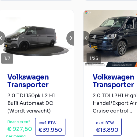
1
/
7
1
/
25
Volkswagen
Volkswagen
Transporter
Transporter
2.0 TDI 150pk L2 H1
2.0 TDI L2H1 High
Bulli Automaat DC
Handel/Export Ai
(Wordt verwacht)
Cruise control...
Financieren?
excl. BTW
excl. BTW
€ 927,50
€39.950
€13.890
per maand