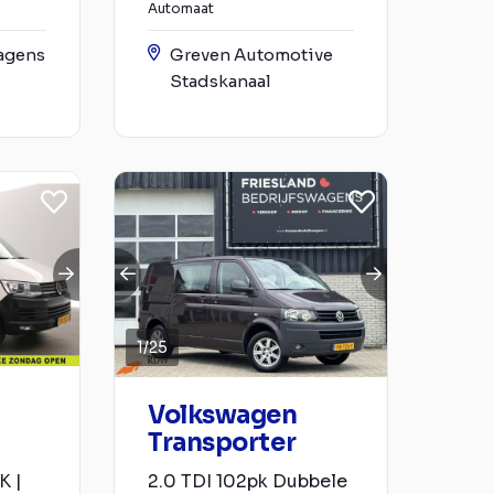
Automaat
agens
Greven Automotive
Stadskanaal
1
/
25
Volkswagen
Transporter
K |
2.0 TDI 102pk Dubbele