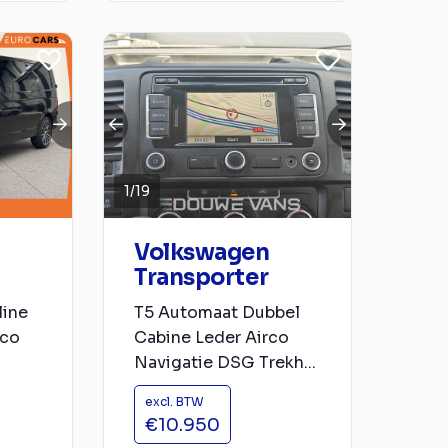
1
/
19
Volkswagen
Transporter
line
T5 Automaat Dubbel
rco
Cabine Leder Airco
Navigatie DSG Trekh...
excl. BTW
€10.950