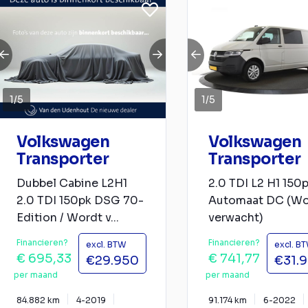
1
/
5
1
/
5
Volkswagen
Volkswagen
Transporter
Transporter
Dubbel Cabine L2H1
2.0 TDI L2 H1 150
2.0 TDI 150pk DSG 70-
Automaat DC (Wo
Edition / Wordt v...
verwacht)
Financieren?
Financieren?
excl. BTW
excl. B
€ 695,33
€ 741,77
€29.950
€31.
per maand
per maand
84.882 km
4-2019
91.174 km
6-2022