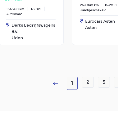
263.840 km
8-2018
154.760 km
1-2021
Handgeschakeld
Automaat
Eurocars Asten
Derks Bedrijfswagens
Asten
B.V.
Uden
2
3
1