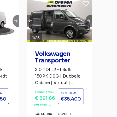
1
/
25
Volkswagen
Transporter
pk
2.0 TDI L2H1 Bulli
rdt
150PK DSG | Dubbele
Cabine | Virtual |...
Financieren?
TW
excl. BTW
€ 821,86
950
€35.400
per maand
145.661 km
5-2020