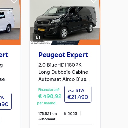
1
/
1
ert
Peugeot Expert
ng
2.0 BlueHDI 180PK
Long Dubbele Cabine
se
Automaat Airco Blue...
Financieren?
excl. BTW
€ 498,92
€21.490
BTW
per maand
490
175.521 km
6-2023
Automaat