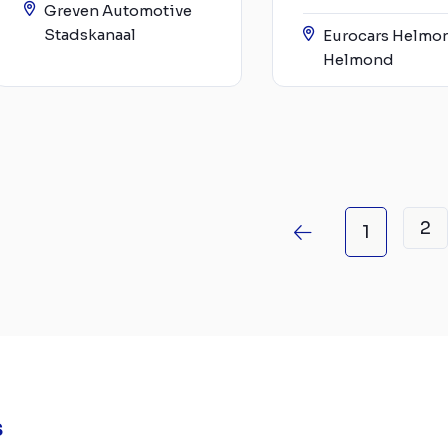
Greven Automotive
Stadskanaal
Eurocars Helmo
Helmond
2
1
s