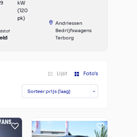
19
kW
(120
pk)
Andriessen
Bedrijfswagens
dstof
eld
sel
Terborg
Lijst
Foto's