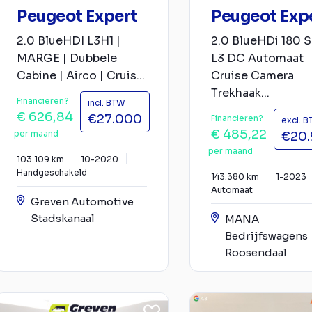
Peugeot Expert
Peugeot Exp
2.0 BlueHDI L3H1 |
2.0 BlueHDi 180 
MARGE | Dubbele
L3 DC Automaat
Cabine | Airco | Cruis...
Cruise Camera
Trekhaak...
Financieren?
incl. BTW
€ 626,84
€27.000
Financieren?
excl. 
€ 485,22
per maand
€20
per maand
103.109 km
10-2020
Handgeschakeld
143.380 km
1-2023
Automaat
Greven Automotive
Stadskanaal
MANA
Bedrijfswagens
Roosendaal