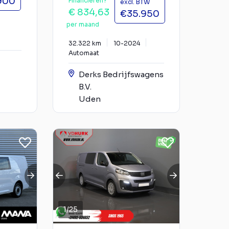
900
Financieren?
excl. BTW
€ 834,63
€35.950
per maand
32.322 km
10-2024
Automaat
Derks Bedrijfswagens
B.V.
Uden
1
/
25