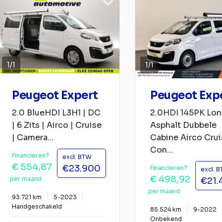
1
/
1
1
/
1
Peugeot Expert
Peugeot Exp
2.0 BlueHDI L3H1 | DC
2.0HDI 145PK Lo
| 6 Zits | Airco | Cruise
Asphalt Dubbele
| Camera...
Cabine Airco Crui
Con...
Financieren?
excl. BTW
€ 554,87
€23.900
Financieren?
excl. 
€ 498,92
per maand
€21.
per maand
93.721 km
5-2023
Handgeschakeld
85.524 km
9-2022
Onbekend