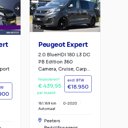
1
/
2
ert
Peugeot Expert
k
2.0 BlueHDI 180 L3 DC
PB Edition 360
port
Camera, Cruise, Carp...
Financieren?
excl. BTW
€ 439,95
€18.950
TW
per maand
900
161.169 km
0-2020
Automaat
Peeters
Bedrijfswagens
s