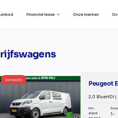
Aanbod
Financial lease
Onze merken
Ov
rijfswagens
Verkocht
Peugeot E
km-
bou
stand
1-