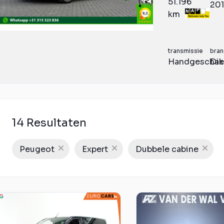
51.196
20
km
transmissie
bran
Handgeschak
Die
14 Resultaten
Peugeot
Expert
Dubbele cabine