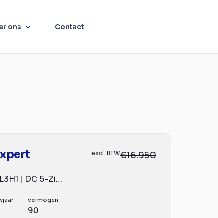
er ons
Contact
xpert
excl. BTW
€16.950
2.0 BlueHDI | L3H1 | DC 5-Zits | CarPlay | Navi | Cruise...
wjaar
vermogen
90