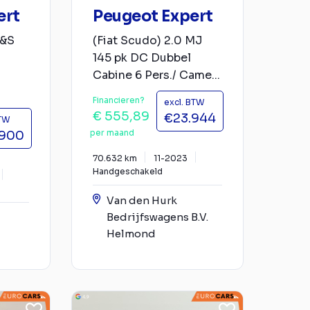
ert
Peugeot Expert
S&S
(Fiat Scudo) 2.0 MJ
145 pk DC Dubbel
Cabine 6 Pers./ Came...
Financieren?
excl. BTW
€ 555,89
€23.944
BTW
per maand
.900
70.632 km
11-2023
Handgeschakeld
Van den Hurk
Bedrijfswagens B.V.
Helmond