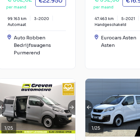
€22.950
€16.
per maand
per maand
99.163 km
3-2020
47.463 km
5-2021
Automaat
Handgeschakeld
Auto Robben
Eurocars Asten
Bedrijfswagens
Asten
Purmerend
1
/
25
1
/
25