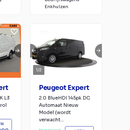
Enkhuizen
1
/
2
ert
Peugeot Expert
K L3
2.0 BlueHDI 145pk DC
rol
Automaat Nieuw
Model (wordt
verwacht...
BTW