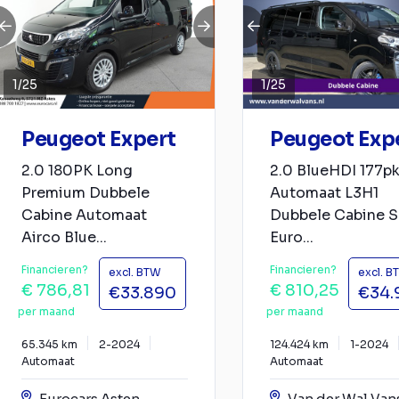
1
/
25
1
/
25
Peugeot Expert
Peugeot Exp
2.0 180PK Long
2.0 BlueHDI 177p
Premium Dubbele
Automaat L3H1
Cabine Automaat
Dubbele Cabine S
Airco Blue...
Euro...
Financieren?
Financieren?
excl. BTW
excl. B
€ 786,81
€ 810,25
€33.890
€34.
per maand
per maand
65.345 km
2-2024
124.424 km
1-2024
Automaat
Automaat
Eurocars Asten
Van der Wal Van