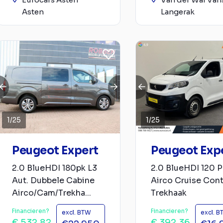
Asten
Langerak
1
/
25
1
/
25
Peugeot Expert
Peugeot Exp
2.0 BlueHDI 180pk L3
2.0 BlueHDI 120 P
Aut. Dubbele Cabine
Airco Cruise Cont
Airco/Cam/Trekha...
Trekhaak
Financieren?
Financieren?
excl. BTW
excl. 
€ 532,82
€ 392,36