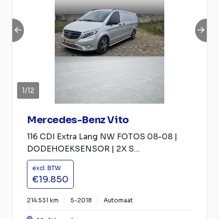
1
/
12
Mercedes-Benz Vito
116 CDI Extra Lang NW FOTOS 08-08 |
DODEHOEKSENSOR | 2X S...
excl. BTW
€19.850
214.531 km
5-2018
Automaat