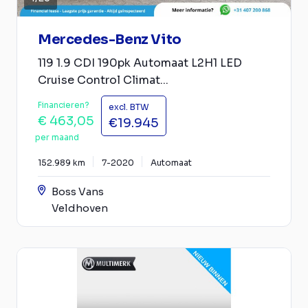
Mercedes-Benz Vito
119 1.9 CDI 190pk Automaat L2H1 LED
Cruise Control Climat...
Financieren?
excl. BTW
€ 463,05
€19.945
per maand
152.989 km
7-2020
Automaat
Boss Vans
Veldhoven