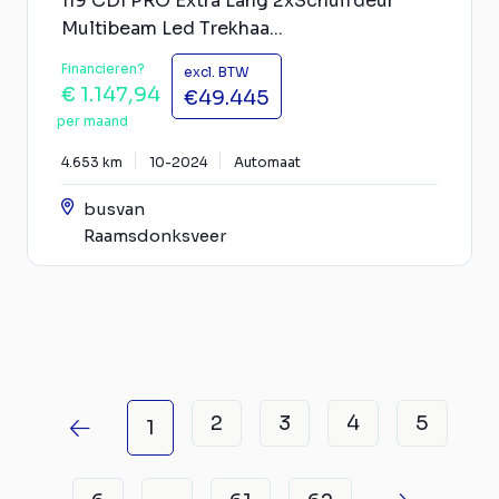
119 CDI PRO Extra Lang 2xSchuifdeur
Multibeam Led Trekhaa...
Financieren?
excl. BTW
€ 1.147,94
€49.445
per maand
4.653 km
10-2024
Automaat
busvan
Raamsdonksveer
2
3
4
5
1