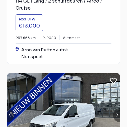
114 CDI Lang / 2 schuifdeuren / Airco /
Cruise
excl. BTW
€13.000
237.668 km
2-2020
Automaat
Arno van Putten auto's
Nunspeet