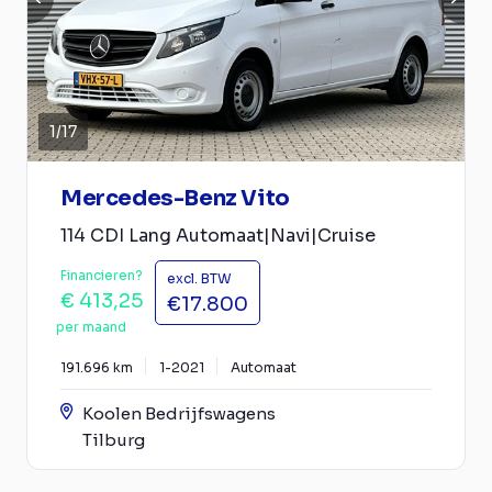
1
/
17
Mercedes-Benz Vito
114 CDI Lang Automaat|Navi|Cruise
Financieren?
excl. BTW
€ 413,25
€17.800
per maand
191.696 km
1-2021
Automaat
Koolen Bedrijfswagens
Tilburg