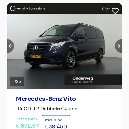
1
/
25
Mercedes-Benz Vito
114 CDI L2 Dubbele Cabine
Financieren?
excl. BTW
€ 892,67
€38.450