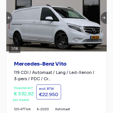
1
/
18
Mercedes-Benz Vito
119 CDI / Automaat / Lang / Led-Xenon /
3-pers / PDC / Cr...
Financieren?
excl. BTW
€ 532,82
€22.950
per maand
120.477 km
6-2020
Automaat