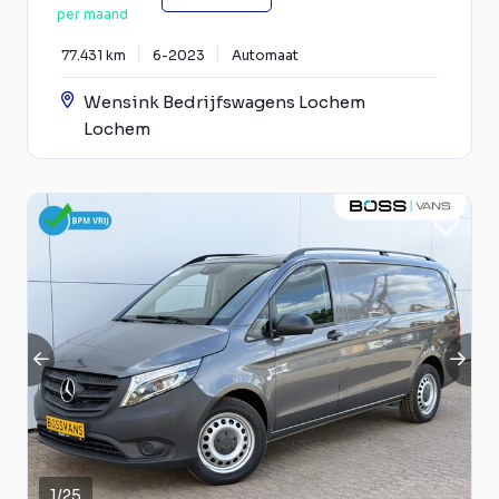
per maand
77.431 km
6-2023
Automaat
Wensink Bedrijfswagens Lochem
Lochem
1
/
25