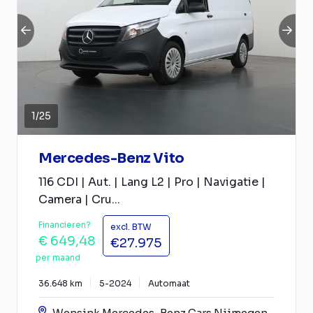
1
/
25
Mercedes-Benz Vito
116 CDI | Aut. | Lang L2 | Pro | Navigatie |
Camera | Cru...
Financieren?
excl. BTW
€ 649,48
€27.975
per maand
36.648 km
5-2024
Automaat
Wensink Mercedes-Benz Cars Nijmegen