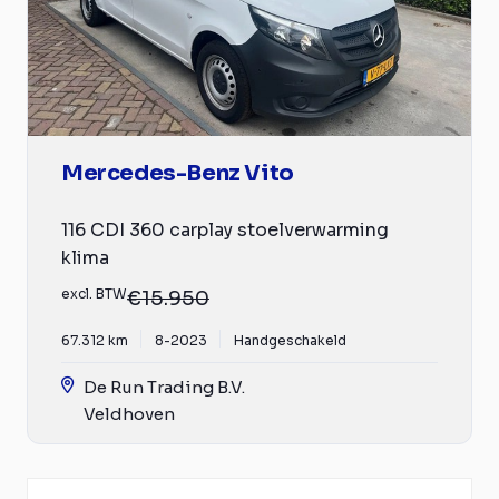
Mercedes-Benz Vito
116 CDI 360 carplay stoelverwarming
klima
excl. BTW
€15.950
67.312 km
8-2023
Handgeschakeld
De Run Trading B.V.
Veldhoven