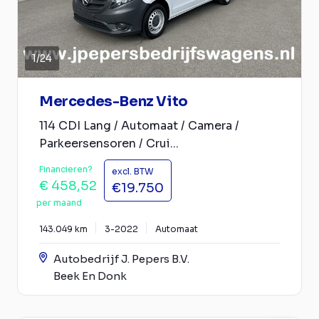
1
/
24
Mercedes-Benz Vito
114 CDI Lang / Automaat / Camera /
Parkeersensoren / Crui...
Financieren?
excl. BTW
€ 458,52
€19.750
per maand
143.049 km
3-2022
Automaat
Autobedrijf J. Pepers B.V.
Beek En Donk