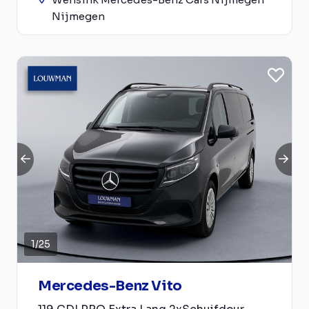
Nijmegen
1
/
25
Mercedes-Benz Vito