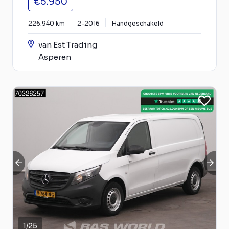
€5.950
226.940 km
2-2016
Handgeschakeld
van Est Trading
Asperen
1
/
25