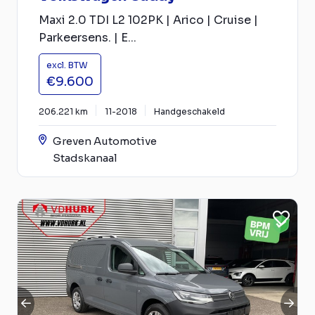
Maxi 2.0 TDI L2 102PK | Arico | Cruise |
Parkeersens. | E...
excl. BTW
€9.600
206.221 km
11-2018
Handgeschakeld
Greven Automotive
Stadskanaal