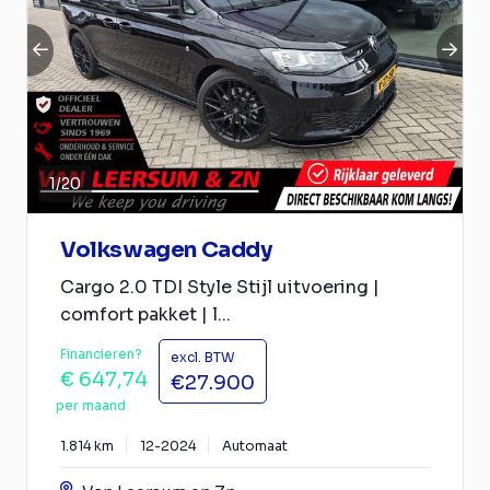
1
/
20
Volkswagen Caddy
Cargo 2.0 TDI Style Stijl uitvoering |
comfort pakket | l...
Financieren?
excl. BTW
€ 647,74
€27.900
per maand
1.814 km
12-2024
Automaat