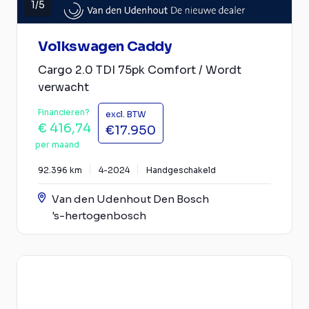
1
/
5
Volkswagen Caddy
Cargo 2.0 TDI 75pk Comfort / Wordt
verwacht
Financieren?
excl. BTW
€ 416,74
€17.950
per maand
92.396 km
4-2024
Handgeschakeld
Van den Udenhout Den Bosch
's-hertogenbosch