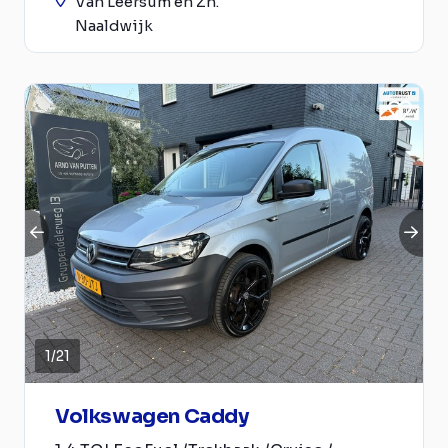
Van Leersum en Zn.
Naaldwijk
1
/
21
Volkswagen Caddy