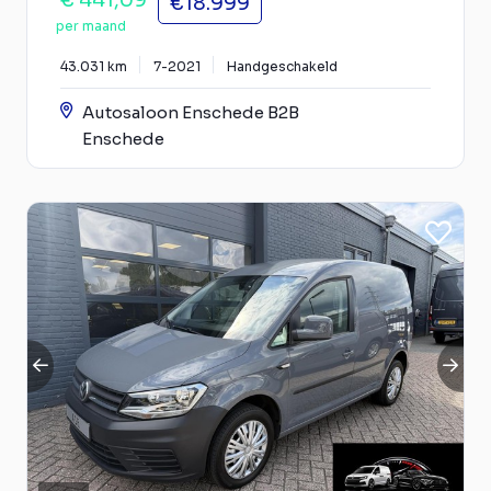
€ 441,09
€18.999
per maand
43.031 km
7-2021
Handgeschakeld
Autosaloon Enschede B2B
Enschede