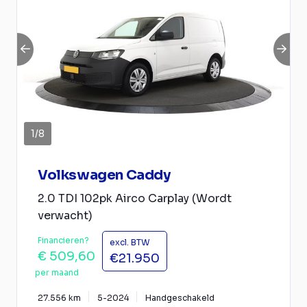
1
/
8
Volkswagen Caddy
2.0 TDI 102pk Airco Carplay (Wordt
verwacht)
Financieren?
excl. BTW
€ 509,60
€21.950
per maand
27.556 km
5-2024
Handgeschakeld