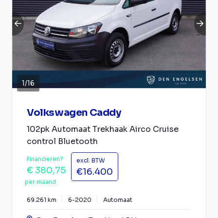
1
/
16
Volkswagen Caddy
102pk Automaat Trekhaak Airco Cruise
control Bluetooth
Financieren?
excl. BTW
€ 380,75
€16.400
per maand
69.261 km
6-2020
Automaat