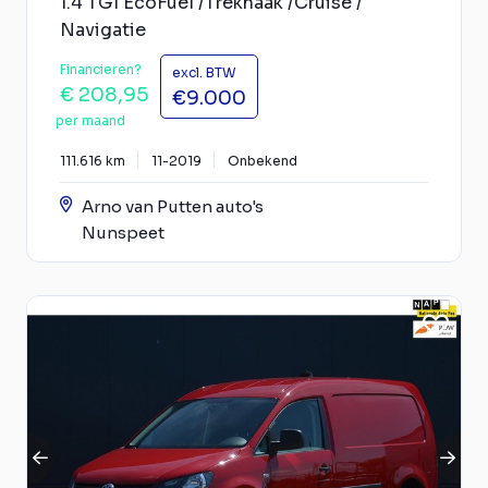
1.4 TGI EcoFuel /Trekhaak /Cruise /
Navigatie
Financieren?
excl. BTW
€ 208,95
€9.000
per maand
111.616 km
11-2019
Onbekend
Arno van Putten auto's
Nunspeet