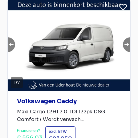
1
/
7
Volkswagen Caddy
Maxi Cargo L2H1 2.0 TDI 122pk DSG
Comfort / Wordt verwach...
Financieren?
excl. BTW
€ 556,03