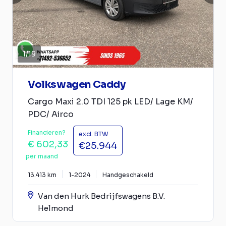
1
/
19
Volkswagen Caddy
Cargo Maxi 2.0 TDI 125 pk LED/ Lage KM/
PDC/ Airco
Financieren?
excl. BTW
€ 602,33
€25.944
per maand
13.413 km
1-2024
Handgeschakeld
Van den Hurk Bedrijfswagens B.V.
Helmond