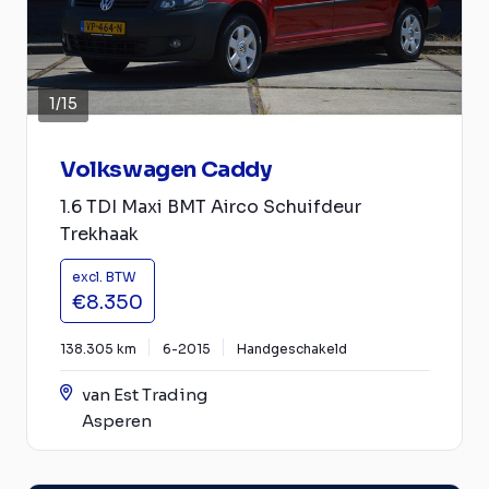
1
/
15
Volkswagen Caddy
1.6 TDI Maxi BMT Airco Schuifdeur
Trekhaak
excl. BTW
€8.350
138.305 km
6-2015
Handgeschakeld
van Est Trading
Asperen