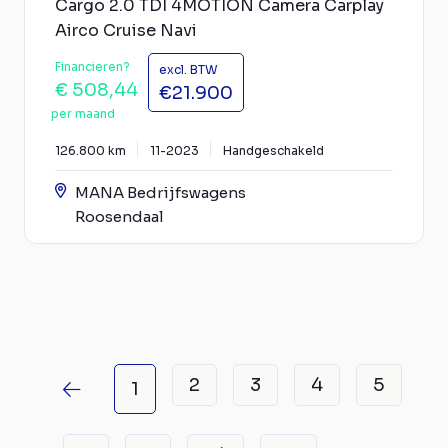
Cargo 2.0 TDI 4MOTION Camera Carplay
Airco Cruise Navi
Financieren?
excl. BTW
€ 508,44
€21.900
per maand
126.800 km
11-2023
Handgeschakeld
MANA Bedrijfswagens
Roosendaal
2
3
4
5
1