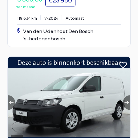
€23.950
per maand
119.634 km
7-2024
Automaat
Van den Udenhout Den Bosch
's-hertogenbosch