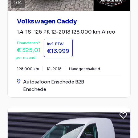
1
/
14
Volkswagen Caddy
1.4 TSI 125 PK 12-2018 128.000 km Airco
Financieren?
incl. BTW
€ 325,01
€13.999
per maand
128.000 km
12-2018
Handgeschakeld
Autosaloon Enschede B2B
Enschede