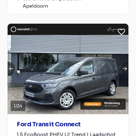
Apeldoorn
1
/
24
Ford Transit Connect
1.5 EcoBoost PHEV L2 Trend | Laadschot