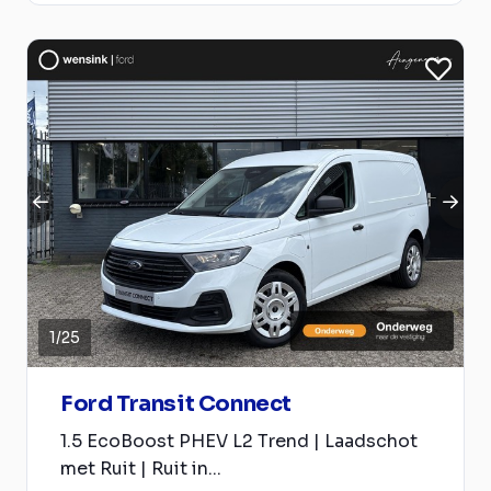
1
/
25
Ford Transit Connect
1.5 EcoBoost PHEV L2 Trend | Laadschot
met Ruit | Ruit in...