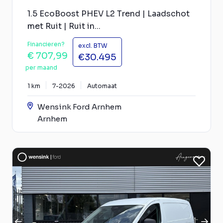
1.5 EcoBoost PHEV L2 Trend | Laadschot
met Ruit | Ruit in...
Financieren?
excl. BTW
€ 707,99
€30.495
per maand
1 km
7-2026
Automaat
Wensink Ford Arnhem
Arnhem