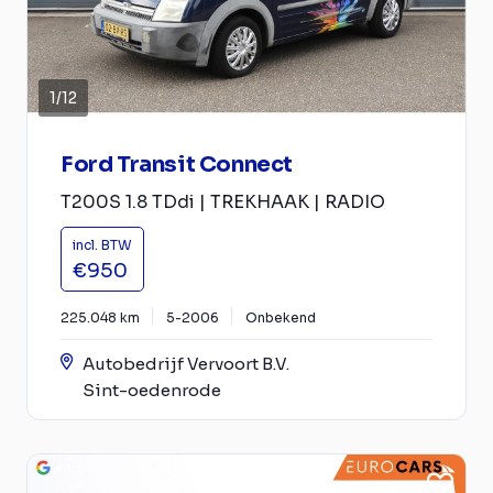
1
/
12
Ford Transit Connect
T200S 1.8 TDdi | TREKHAAK | RADIO
incl. BTW
€950
225.048 km
5-2006
Onbekend
Autobedrijf Vervoort B.V.
Sint-oedenrode