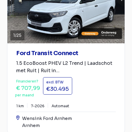
1
/
25
Ford Transit Connect
1.5 EcoBoost PHEV L2 Trend | Laadschot
met Ruit | Ruit in...
Financieren?
excl. BTW
€ 707,99
€30.495
per maand
1 km
7-2026
Automaat
Wensink Ford Arnhem
Arnhem