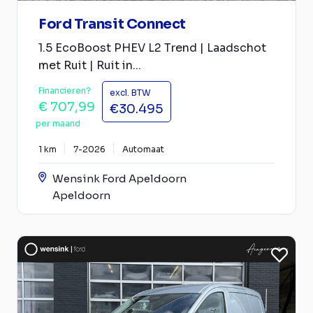
Ford Transit Connect
1.5 EcoBoost PHEV L2 Trend | Laadschot
met Ruit | Ruit in...
Financieren?
excl. BTW
€ 707,99
€30.495
per maand
1 km
7-2026
Automaat
Wensink Ford Apeldoorn
Apeldoorn