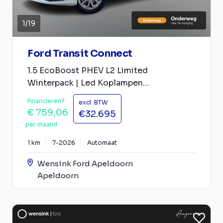
1
/
19
Ford Transit Connect
1.5 EcoBoost PHEV L2 Limited
Winterpack | Led Koplampen...
Financieren?
excl. BTW
€ 759,06
€32.695
per maand
1 km
7-2026
Automaat
Wensink Ford Apeldoorn
Apeldoorn