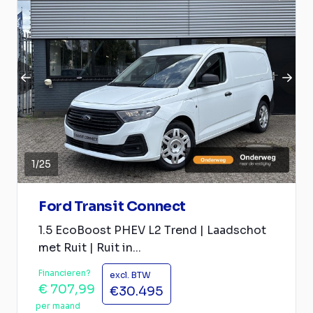
1
/
25
Ford Transit Connect
1.5 EcoBoost PHEV L2 Trend | Laadschot
met Ruit | Ruit in...
Financieren?
excl. BTW
€ 707,99
€30.495
per maand