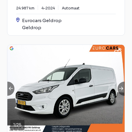
24.987 km
4-2024
Automaat
Eurocars Geldrop
Geldrop
1
/
25