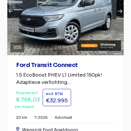
1
/
25
Ford Transit Connect
1.5 EcoBoost PHEV L1 Limited 150pk!
Adaptieve verlichting...
Financieren?
excl. BTW
€ 766,03
€32.995
per maand
20 km
7-2026
Automaat
Wensink Ford Apeldoorn