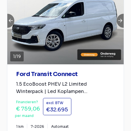
1
/
19
Ford Transit Connect
1.5 EcoBoost PHEV L2 Limited
Winterpack | Led Koplampen...
Financieren?
excl. BTW
€ 759,06
€32.695
per maand
1 km
7-2026
Automaat