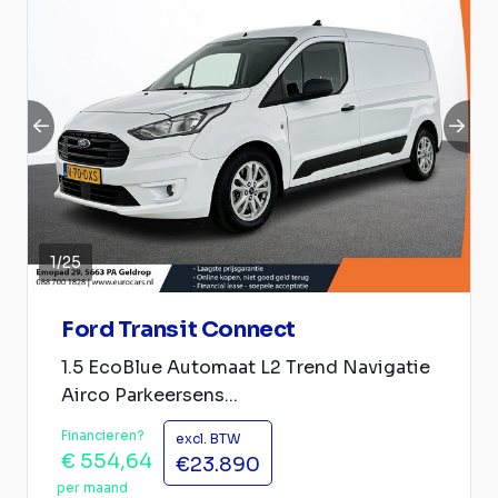
1
/
25
Ford Transit Connect
1.5 EcoBlue Automaat L2 Trend Navigatie
Airco Parkeersens...
Financieren?
excl. BTW
€ 554,64
€23.890
per maand