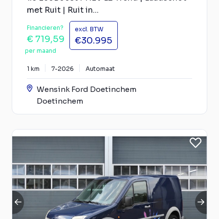
met Ruit | Ruit in...
Financieren?
excl. BTW
€ 719,59
€30.995
per maand
1 km
7-2026
Automaat
Wensink Ford Doetinchem
Doetinchem