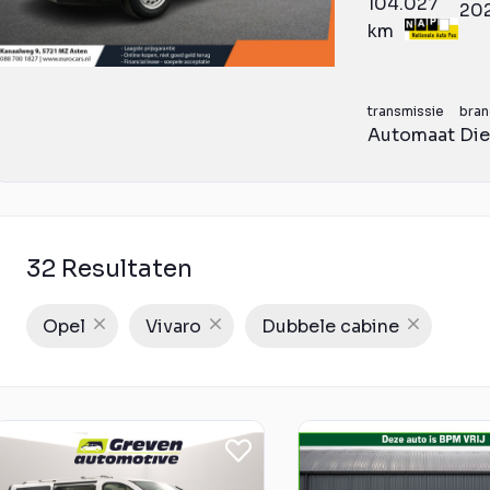
104.027
20
km
transmissie
bran
Automaat
Die
32 Resultaten
Opel
Vivaro
Dubbele cabine