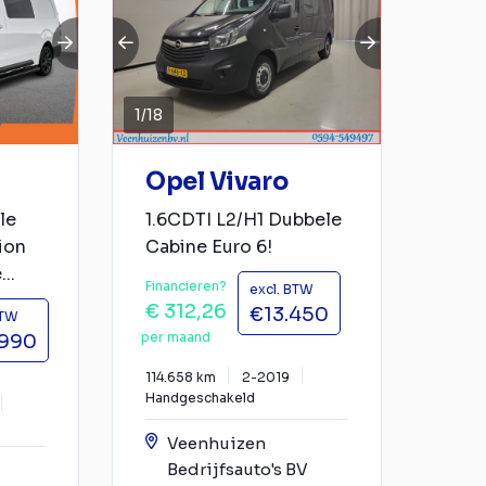
1
/
18
Opel Vivaro
le
1.6CDTI L2/H1 Dubbele
ion
Cabine Euro 6!
..
Financieren?
excl. BTW
€ 312,26
€13.450
BTW
per maand
.990
114.658 km
2-2019
Handgeschakeld
Veenhuizen
Bedrijfsauto's BV