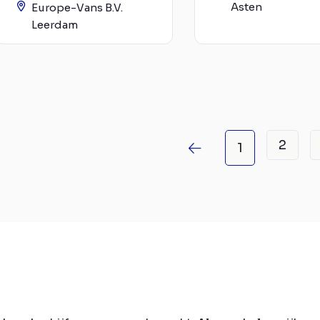
Asten
Europe-Vans B.V.
Leerdam
2
1