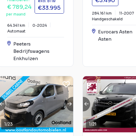
€3.490
excl. BTW
€ 789,24
€33.995
284.161 km
11-2007
per maand
Handgeschakeld
64.341 km
0-2024
Automaat
Eurocars Asten
Asten
Peeters
Bedrijfswagens
Enkhuizen
1
/
23
1
/
21