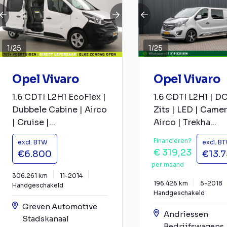
1
/
25
1
/
25
Opel Vivaro
Opel Vivaro
1.6 CDTI L2H1 EcoFlex |
1.6 CDTI L2H1 | DC
Dubbele Cabine | Airco
Zits | LED | Camer
| Cruise |...
Airco | Trekha...
Financieren?
excl. BTW
excl. B
€ 319,23
€6.800
€13.
per maand
306.261 km
11-2014
196.426 km
5-2018
Handgeschakeld
Handgeschakeld
Greven Automotive
Andriessen
Stadskanaal
Bedrijfswagens