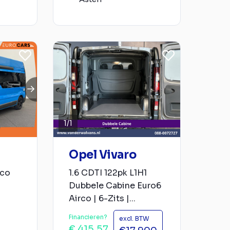
1
/
1
Opel Vivaro
rco
1.6 CDTI 122pk L1H1
Dubbele Cabine Euro6
Airco | 6-Zits |...
Financieren?
excl. BTW
€ 415,57