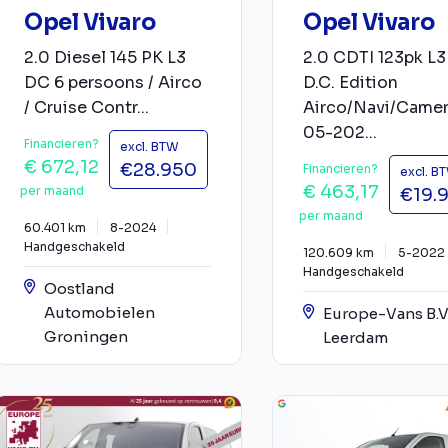
Opel Vivaro
Opel Vivaro
2.0 Diesel 145 PK L3
2.0 CDTI 123pk L3
DC 6 persoons / Airco
D.C. Edition
/ Cruise Contr...
Airco/Navi/Came
05-202...
Financieren?
excl. BTW
€ 672,12
€28.950
Financieren?
excl. B
€ 463,17
per maand
€19.
per maand
60.401 km
8-2024
Handgeschakeld
120.609 km
5-2022
Handgeschakeld
Oostland
Automobielen
Europe-Vans B.V
Groningen
Leerdam