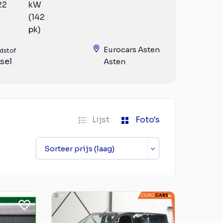
22
kW
(142
pk)
Eurocars Asten
dstof
sel
Asten
Lijst
Foto's