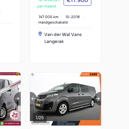
€17.900
per maand
147.005 km
10-2018
Handgeschakeld
Van der Wal Vans
Langerak
1
/
25