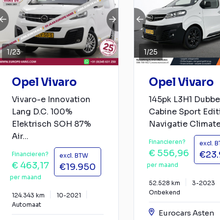
1
/
23
1
/
25
Opel Vivaro
Opel Vivaro
Vivaro-e Innovation
145pk L3H1 Dubbe
Lang D.C. 100%
Cabine Sport Edit
Elektrisch SOH 87%
Navigatie Climate.
Air...
Financieren?
excl. 
€ 556,96
€23
Financieren?
excl. BTW
€ 463,17
per maand
€19.950
per maand
52.528 km
3-2023
Onbekend
124.343 km
10-2021
Automaat
Eurocars Asten