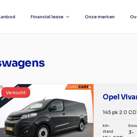
Aanbod
Financial lease
Onze merken
Ov
fswagens
Verkocht
Opel Viva
km-
bou
stand
3-