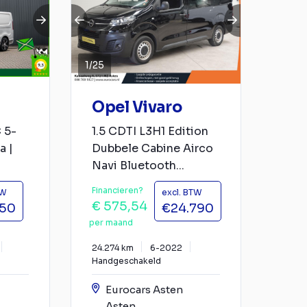
1
/
25
Opel Vivaro
 5-
1.5 CDTI L3H1 Edition
a |
Dubbele Cabine Airco
Navi Bluetooth...
Financieren?
TW
excl. BTW
€ 575,54
750
€24.790
per maand
24.274 km
6-2022
Handgeschakeld
Eurocars Asten
Asten