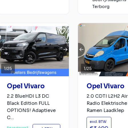
Terborg
1
/
25
1
/
25
Opel Vivaro
Opel Vivaro
2.2 BlueHDI L3 DC
2.0 CDTI L2H2 Ai
Black Edition FULL
Radio Elektrische
OPTIONS! Adaptieve
Ramen Laadklep
C...
excl. BTW
Financieren?