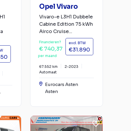
Opel Vivaro
H1
Vivaro-e L3H1 Dubbele
Cabine Edition 75 kWh
ra
Airco Cruise...
Financieren?
excl. BTW
€ 740,37
€31.890
TW
per maand
950
67.552 km
2-2023
Automaat
Eurocars Asten
Asten
.