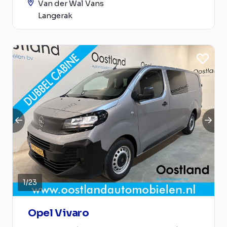
Van der Wal Vans
Langerak
1
/
23
Opel Vivaro