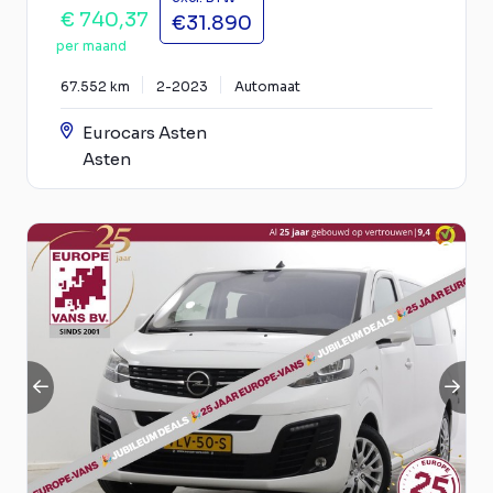
€ 740,37
€31.890
per maand
67.552 km
2-2023
Automaat
Eurocars Asten
Asten