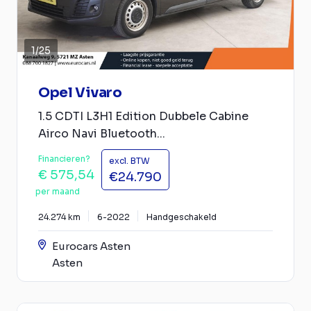
1
/
25
Opel Vivaro
1.5 CDTI L3H1 Edition Dubbele Cabine
Airco Navi Bluetooth...
Financieren?
excl. BTW
€ 575,54
€24.790
per maand
24.274 km
6-2022
Handgeschakeld
Eurocars Asten
Asten