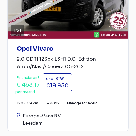
1
/
21
Opel Vivaro
2.0 CDTI 123pk L3H1 D.C. Edition
Airco/Navi/Camera 05-202...
Financieren?
excl. BTW
€ 463,17
€19.950
per maand
120.609 km
5-2022
Handgeschakeld
Europe-Vans B.V.
Leerdam