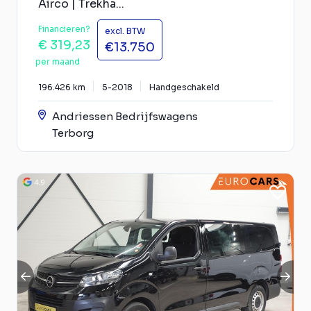
Airco | Trekha...
Financieren?
excl. BTW
€ 319,23
€13.750
per maand
196.426 km
5-2018
Handgeschakeld
Andriessen Bedrijfswagens
Terborg