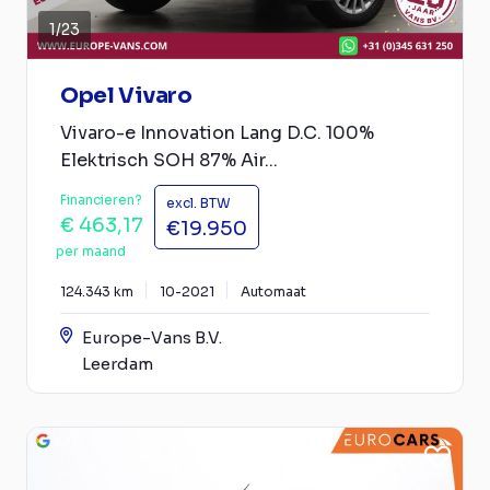
1
/
23
Opel Vivaro
Vivaro-e Innovation Lang D.C. 100%
Elektrisch SOH 87% Air...
Financieren?
excl. BTW
€ 463,17
€19.950
per maand
124.343 km
10-2021
Automaat
Europe-Vans B.V.
Leerdam