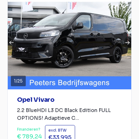
1
/
25
Opel Vivaro
2.2 BlueHDI L3 DC Black Edition FULL
OPTIONS! Adaptieve C...
Financieren?
excl. BTW
€ 789,24
€33.995