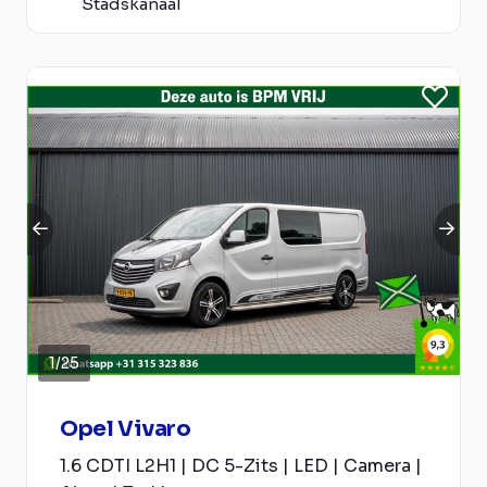
Stadskanaal
1
/
25
Opel Vivaro
1.6 CDTI L2H1 | DC 5-Zits | LED | Camera |