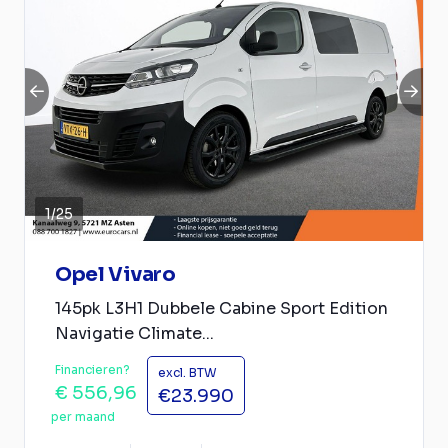
1
/
25
Opel Vivaro
145pk L3H1 Dubbele Cabine Sport Edition
Navigatie Climate...
Financieren?
excl. BTW
€ 556,96
€23.990
per maand