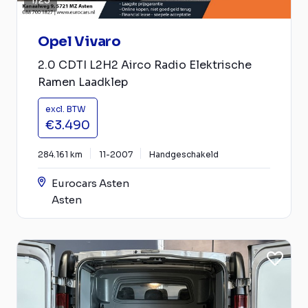
1
/
25
Opel Vivaro
2.0 CDTI L2H2 Airco Radio Elektrische
Ramen Laadklep
excl. BTW
€3.490
284.161 km
11-2007
Handgeschakeld
Eurocars Asten
Asten