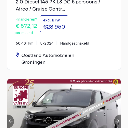
2.0 Diesel 145 PK L3 DC 6 persoons /
Airco / Cruise Contr...
Financieren?
excl. BTW
€ 672,12
€28.950
per maand
60.401 km
8-2024
Handgeschakeld
Oostland Automobielen
Groningen