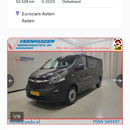
52.528 km
3-2023
Onbekend
Eurocars Asten
Asten
1
/
18