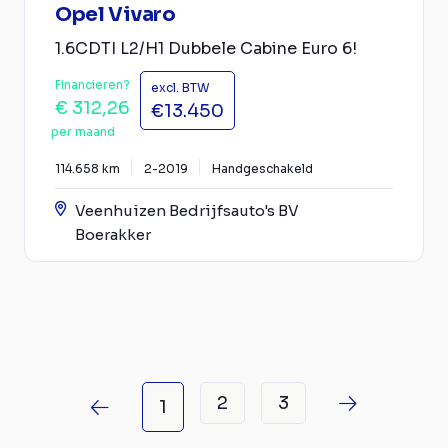
Opel Vivaro
1.6CDTI L2/H1 Dubbele Cabine Euro 6!
Financieren?
excl. BTW
€ 312,26
€13.450
per maand
114.658 km
2-2019
Handgeschakeld
Veenhuizen Bedrijfsauto's BV
Boerakker
2
3
1