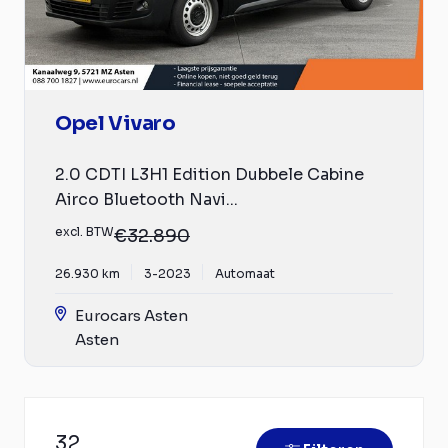
Opel Vivaro
2.0 CDTI L3H1 Edition Dubbele Cabine
Airco Bluetooth Navi...
excl. BTW
€32.890
26.930 km
3-2023
Automaat
Eurocars Asten
Asten
32