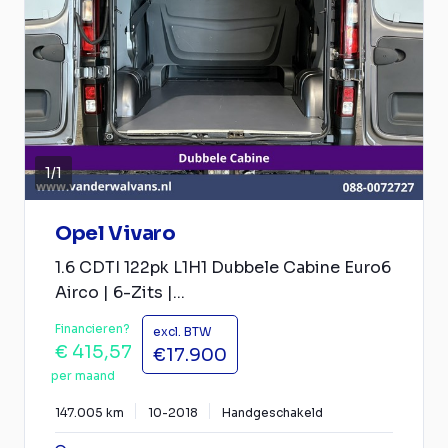
1
/
1
Opel Vivaro
1.6 CDTI 122pk L1H1 Dubbele Cabine Euro6
Airco | 6-Zits |...
Financieren?
excl. BTW
€ 415,57
€17.900
per maand
147.005 km
10-2018
Handgeschakeld